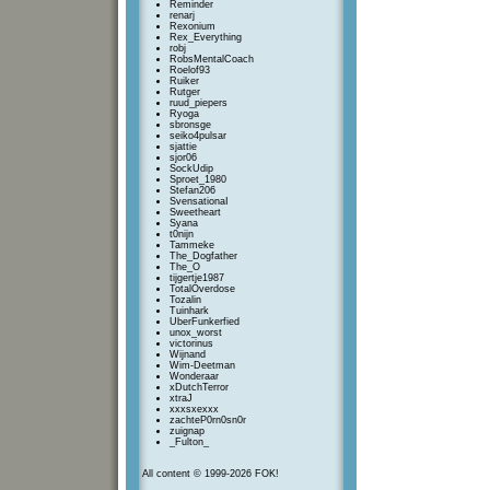
Reminder
renarj
Rexonium
Rex_Everything
robj
RobsMentalCoach
Roelof93
Ruiker
Rutger
ruud_piepers
Ryoga
sbronsge
seiko4pulsar
sjattie
sjor06
SockUdip
Sproet_1980
Stefan206
SvensationaI
Sweetheart
Syana
t0nijn
Tammeke
The_Dogfather
The_O
tijgertje1987
TotalOverdose
Tozalin
Tuinhark
UberFunkerfied
unox_worst
victorinus
Wijnand
Wim-Deetman
Wonderaar
xDutchTerror
xtraJ
xxxsxexxx
zachteP0rn0sn0r
zuignap
_Fulton_
All content © 1999-2026 FOK!