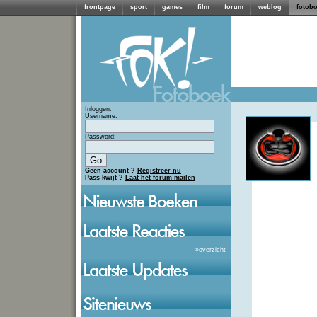
frontpage
sport
games
film
forum
weblog
fotob
Inloggen:
Username:
Password:
Geen account ?
Registreer nu
Pass kwijt ?
Laat het forum mailen
»
overzicht