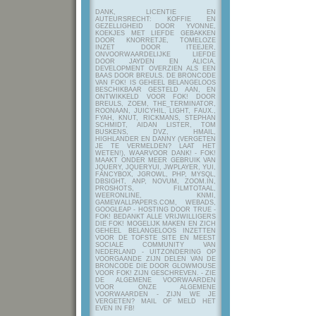
DANK, LICENTIE EN
AUTEURSRECHT: KOFFIE EN
GEZELLIGHEID DOOR YVONNE,
KOEKJES MET LIEFDE GEBAKKEN
DOOR KNORRETJE, TOMELOZE
INZET DOOR ITEEJER,
ONVOORWAARDELIJKE LIEFDE
DOOR JAYDEN EN ALICIA,
DEVELOPMENT OVERZIEN ALS EEN
BAAS DOOR BREULS. DE BRONCODE
VAN FOK! IS GEHEEL BELANGELOOS
BESCHIKBAAR GESTELD AAN, EN
ONTWIKKELD VOOR FOK! DOOR
BREULS, ZOEM, THE_TERMINATOR,
ROONAAN, JUICYHIL, LIGHT, FAUX.,
FYAH, KNUT, RICKMANS, STEPHAN
SCHMIDT, AIDAN LISTER, TOM
BUSKENS, DVZ, HMAIL,
HIGHLANDER EN DANNY (VERGETEN
JE TE VERMELDEN? LAAT HET
WETEN!), WAARVOOR DANK! - FOK!
MAAKT ONDER MEER GEBRUIK VAN
JQUERY, JQUERYUI, JWPLAYER, YUI,
FANCYBOX, JGROWL, PHP, MYSQL,
DBSIGHT, ANP, NOVUM, ZOOM.IN,
PROSHOTS, FILMTOTAAL,
WEERONLINE, KNMI,
GAMEWALLPAPERS.COM, WEBADS,
GOOGLEAP - HOSTING DOOR TRUE -
FOK! BEDANKT ALLE VRIJWILLIGERS
DIE FOK! MOGELIJK MAKEN EN ZICH
GEHEEL BELANGELOOS INZETTEN
VOOR DE TOFSTE SITE EN MEEST
SOCIALE COMMUNITY VAN
NEDERLAND - UITZONDERING OP
VOORGAANDE ZIJN DELEN VAN DE
BRONCODE DIE DOOR GLOWMOUSE
VOOR FOK! ZIJN GESCHREVEN.
- ZIE
DE ALGEMENE VOORWAARDEN
VOOR ONZE ALGEMENE
VOORWAARDEN - ZIJN WE JE
VERGETEN? MAIL OF MELD HET
EVEN IN FB!