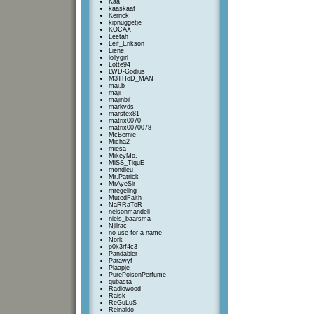
Kaa
kaaskaaf
Kerrick
kipnuggetje
KOCAX
Leetah
Leif_Erikson
Liene
lollygirl
Lotte94
LWD-Godius
M3THoD_MAN
mai.b
maji
majinbil
markvds
marstex81
matrix0070
matrix0070078
McBernie
Micha2
miesa
MikeyMo.
MiSS_TiquE
mondieu
Mr.Patrick
MrAyeSir
mregeling
MutedFaith
NaRRaToR
nelsonmandeli
niels_baarsma
Njilrac
no-use-for-a-name
Nork
p0k3rf4c3
Pandabier
Parawyf
Plaapje
PurePoisonPerfume
qubasta
Radiowood
Raisk
ReGuLuS
Reinaldo