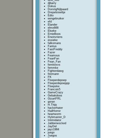
dino_666
djbarry
Dokus
DorstigNijlpaard
Drepelsteeltje
Edto
eengebruiker
efd
Elander
elmo666
Elseke
ErnieBoos
Erwinvriens
essieke
falkomans
Fantus
FastFreddy
Fazer
Feamous
FeanFan
Fean_Fan
femkexvs
femmke
Fighterdawg
firemann
FK
Floeperdepoep
Floeperdepoeppp
Floepske
Francois5
GameCrazy
Gebakdoos
GizartFRL
goran
H.Thijs
hackerhater
HailHorror
heartworm
Hybmaster_D
Intimidator
Jabberwocked
JayDel
jayz1984
juego
Juegos