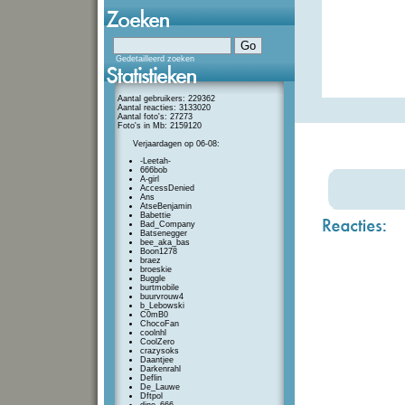
Gedetailleerd zoeken
Aantal gebruikers: 229362
Aantal reacties: 3133020
Aantal foto's: 27273
Foto's in Mb: 2159120
Verjaardagen op 06-08:
-Leetah-
666bob
A-girl
AccessDenied
Ans
AtseBenjamin
Babettie
Bad_Company
Batsenegger
bee_aka_bas
Boon1278
braez
broeskie
Buggle
burtmobile
buurvrouw4
b_Lebowski
C0mB0
ChocoFan
coolnhl
CoolZero
crazysoks
Daantjee
Darkenrahl
Deflin
De_Lauwe
Dftpol