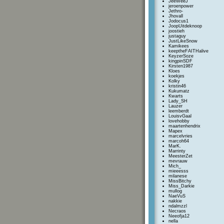
JeeWeeJ
jeroenpower
Jethro-
Jhovall
Jodocus1
JoopUitdeknoop
joostieh
justaguy
JustLikeSnow
Kamikees
keeptheFAITHalive
KeyzerSoze
kingpinSDF
Kirsten1987
Kloes
koekjes
Kolky
kristin46
Kukumatz
Kwarts
Lady_SH
Lauzer
leemberdt
LouisvGaal
lovehobby
maartenhendrix
Mapex
marcelvries
marcoh64
MarK.
Marrinty
MeesterZet
mevrauw
Mich_
mieeesss
milanese
MissBitchy
Miss_Darkie
mullog
NaeVuS
nakkie
ndalmzzl
Necraos
Neeofja12
nella