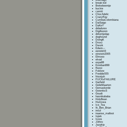
Brannagh
break-kid
Brekebeentje
buckie
canntt
ChocAdelic
CrazyRay
CumbiaColombiana
DaiSaigo
DaKeY
didadurex
Digillusion
dirkertjedap
doghound
DoingK
Droxz
Dwork
Edwin---
eenink03
einstein2005
Elmooo
elvad
espa88
Esteban899
fhorst
Foklore
Freddie555
frisotjuh
FUCKxFAILURE
Garfield
GeileMaarten
Gemaskerde
GotenksS
Goudt
hasnikababa
HolyBean
Humswa
Ice_Tea
Ik_Ben_Brian
insul
iraanse_malloot
Isjiek
Ivoos
J3thro
Jazpkip