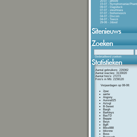
20-07 - jdh009
15-07 - NymphomaniacPhan
09-07 - Dagoduck
07-07 - sleuthtiara
07-07 - firehomesick
04-07 - Divcom
04-07 - Teerzii
29-06 - Jdood
Gedetailleerd zoeken
Aantal gebruikers: 229362
Aantal reacties: 3133020
Aantal foto's: 27273
Foto's in Mb: 2159120
Verjaardagen op 08-08:
2pac
aartw
Angony
Aurora025
Aztvgl
B-Sweet
Bargh
Barkleys
BasTD
Beppie
Beun
BgR
Bliss888
blitzrew
Boss