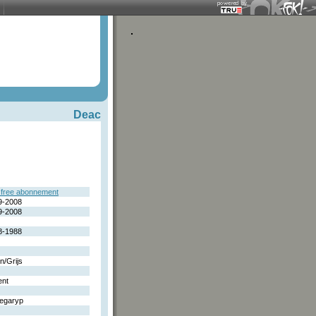
Deac
free abonnement
9-2008
9-2008
8-1988
n/Grijs
ent
egaryp