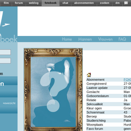
film
forum
weblog
fotoboek
chat
abonnementen
zoeken
dm
len
Abonnement
FOK!
Geregistreerd
27-0
Laatste update
27-0
Geslacht
Man
Geboortedatum
01-0
Relatie
Ja
»
overzicht
Seksualiteit
Man
Kleur ogen
Groe
Schoenmaat
43
Beroep
Stud
Studierichting
Pabo
Woonplaats
Hurd
Favo forum
geen