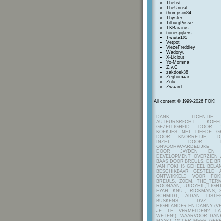
Thefist
TheUnreal
thompson84
Thyster
TilburgPosse
TKBaracus
toinespijkers
Twista101
Vetpot
ViezeFreddiey
Wadoryu
X-Licious
Yo-Momma
Z.v.C
zakdoek88
Zeghomaar
Zulu
Zwaard
All content © 1999-2026 FOK!
DANK, LICENTI
AUTEURSRECHT: KOF
GEZELLIGHEID DOOR Y
KOEKJES MET LIEFDE G
DOOR KNORRETJE, TO
INZET DOOR ITE
ONVOORWAARDELIJKE 
DOOR JAYDEN EN A
DEVELOPMENT OVERZIEN 
BAAS DOOR BREULS. DE B
VAN FOK! IS GEHEEL BEL
BESCHIKBAAR GESTELD 
ONTWIKKELD VOOR FOK
BREULS, ZOEM, THE_TERM
ROONAAN, JUICYHIL, LIGHT
FYAH, KNUT, RICKMANS, 
SCHMIDT, AIDAN LIST
BUSKENS, DVZ, H
HIGHLANDER EN DANNY (V
JE TE VERMELDEN? LA
WETEN!), WAARVOOR DANK
MAAKT ONDER MEER GEBR