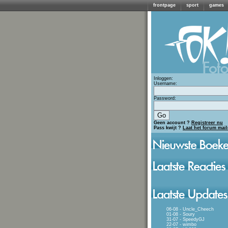
frontpage
sport
games
Inloggen:
Username:
Password:
Geen account ?
Registreer nu
Pass kwijt ?
Laat het forum mai
06-08 - Uncle_Cheech
01-08 - Soury
31-07 - SpeedyGJ
22-07 - wimbo