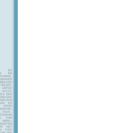
E EN
FIE EN
VONNE,
EBAKKEN
MELOZE
EJER,
LIEFDE
LICIA,
ALS EEN
RONCODE
ANGELOOS
AAN, EN
! DOOR
INATOR,
, FAUX.,
STEPHAN
ER, TOM
MAIL,
ERGETEN
AT HET
! - FOK!
UIK VAN