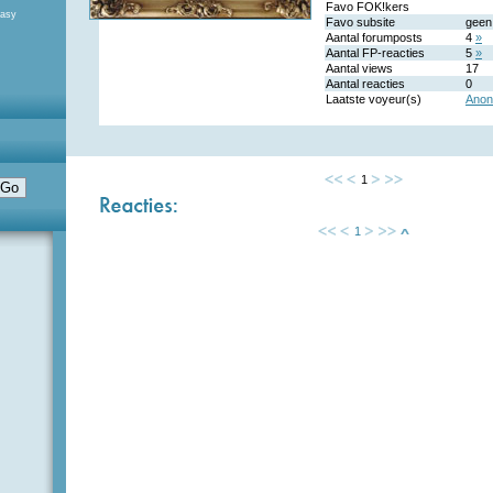
Favo FOK!kers
tasy
Favo subsite
geen
Aantal forumposts
4
»
Aantal FP-reacties
5
»
Aantal views
17
Aantal reacties
0
Laatste voyeur(s)
Anon
1
1