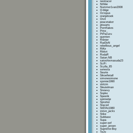
neotracer
Nthliie
Nummer1van2008
O-blige
Octopus
oranjekoek
Orvil
peacetaker
pkwarts
PornfIakes
Prinz_
PtPazuzu
quenten
R4inier
Rad3oN
rebellious_angel
RiKe
Rikkrt
RodaR
Satan.NB
satoshixmasuda23
SciFi
Scylla_85
senesta
Seurte
Sikoefietall
simonesimone
sjonnie1990
skitzin
Sleutelman
Snowvy
Sopke
Speerik
spinnetje
Sprutter
Staced
StEfAn1980
steve_jacks
Stike
Subbase
Supa
super-eef
super_jeroen
Supreme-Boy
TeJo