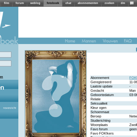
film
forum
weblog
fotoboek
chat
abonnementen
zoeken
dm
len
Abonnement
FOK!
Geregistreerd
11-0
Laatste update
-
Geslacht
Man
Geboortedatum
03-0
Relatie
Seksualiteit
Kleur ogen
»
overzicht
Schoenmaat
Beroep
Netw
Studierichting
Woonplaats
Zwol
Favo forum
geen
Favo FOK!kers