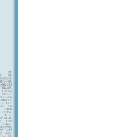
E EN
FIE EN
VONNE,
EBAKKEN
MELOZE
EJER,
LIEFDE
LICIA,
ALS EEN
RONCODE
ANGELOOS
AAN, EN
! DOOR
INATOR,
, FAUX.,
STEPHAN
ER, TOM
MAIL,
ERGETEN
AT HET
! - FOK!
UIK VAN