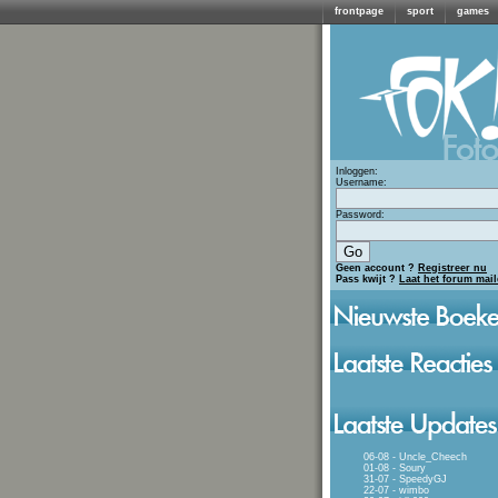
frontpage
sport
games
Inloggen:
Username:
Password:
Geen account ?
Registreer nu
Pass kwijt ?
Laat het forum mai
06-08 - Uncle_Cheech
01-08 - Soury
31-07 - SpeedyGJ
22-07 - wimbo