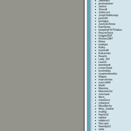
JeeWeeJ
jeroenpower
Jethro-
Jhovall
Jodocus1
JoopUitdeknoop
joostieh
justaguy
JustLikeSnow
Kamikees
keeptheFAITHalive
KeyzerSoze
kingpinSDF
Kirsten1987
Kloes
koekjes
Kolky
kristin46
Kukumatz
Kwarts
Lady_SH
Lauzer
leemberdt
LouisvGaal
lovehobby
maartenhendrix
Mapex
marcelvries
marcoh64
MarK.
Marrinty
MeesterZet
mevrauw
Mich_
mieeesss
milanese
MissBitchy
Miss_Darkie
mullog
NaeVuS
nakkie
ndalmzzl
Necraos
Neeofja12
nella