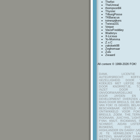
Thefist
TheUnreal
thompson84
Thyster
TilburgPosse
TKBaracus
toinespijkers
Twista101
Vetpot
ViezeFreddiey
Wadoryu
X-Licious
Yo-Momma
Z.v.C
zakdoek88
Zeghomaar
Zulu
Zwaard
All content © 1999-2026 FOK!
DANK, LICENTI
AUTEURSRECHT: KOF
GEZELLIGHEID DOOR Y
KOEKJES MET LIEFDE G
DOOR KNORRETJE, TO
INZET DOOR ITE
ONVOORWAARDELIJKE 
DOOR JAYDEN EN A
DEVELOPMENT OVERZIEN 
BAAS DOOR BREULS. DE B
VAN FOK! IS GEHEEL BEL
BESCHIKBAAR GESTELD 
ONTWIKKELD VOOR FOK
BREULS, ZOEM, THE_TERM
ROONAAN, JUICYHIL, LIGHT
FYAH, KNUT, RICKMANS, 
SCHMIDT, AIDAN LIST
BUSKENS, DVZ, H
HIGHLANDER EN DANNY (V
JE TE VERMELDEN? LA
WETEN!), WAARVOOR DANK
MAAKT ONDER MEER GEBR