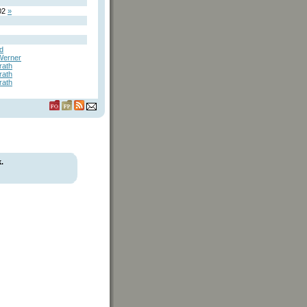
02
»
rd
Werner
ath
ath
ath
.