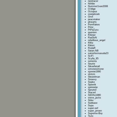
neotracer
Nthliie
Nummer1van2008
O-blige
Octopus
oranjekoek
Orvil
peacetaker
pkwarts
PornfIakes
Prinz_
PtPazuzu
quenten
R4inier
Rad3oN
rebellious_angel
RiKe
Rikkrt
RodaR
Satan.NB
satoshixmasuda23
SciFi
Scylla_85
senesta
Seurte
Sikoefietall
simonesimone
sjonnie1990
skitzin
Sleutelman
Snowvy
Sopke
Speerik
spinnetje
Sprutter
Staced
StEfAn1980
steve_jacks
Stike
Subbase
Supa
super-eef
super_jeroen
Supreme-Boy
TeJo