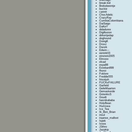
Brannagh
break-kid
Brekebeentje
buckie
canntt
ChocAdelic
CrazyRay
CumbiaColombiana
DaiSaigo
DaKeY
didadurex
Digillusion
dirkertjedap
doghound
DoingK
Droxz
Dwork
Edwin---
eenink03
einstein2005
Elmooo
elvad
espa88
Esteban899
fhorst
Foklore
Freddie555
frisotjuh
FUCKxFAILURE
Garfield
GeileMaarten
Gemaskerde
GotenksS
Goudt
hasnikababa
HolyBean
Humswa
Ice_Tea
Ik_Ben_Brian
insul
iraanse_malloot
Isjiek
Ivoos
J3thro
Jazpkip