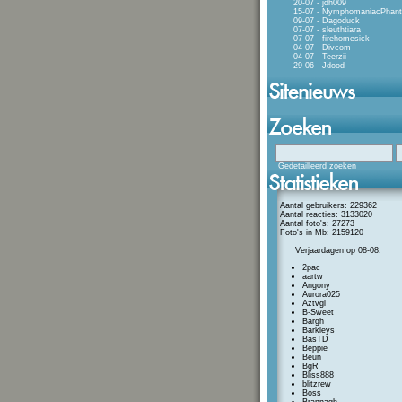
20-07 - jdh009
15-07 - NymphomaniacPhan
09-07 - Dagoduck
07-07 - sleuthtiara
07-07 - firehomesick
04-07 - Divcom
04-07 - Teerzii
29-06 - Jdood
Gedetailleerd zoeken
Aantal gebruikers: 229362
Aantal reacties: 3133020
Aantal foto's: 27273
Foto's in Mb: 2159120
Verjaardagen op 08-08:
2pac
aartw
Angony
Aurora025
Aztvgl
B-Sweet
Bargh
Barkleys
BasTD
Beppie
Beun
BgR
Bliss888
blitzrew
Boss