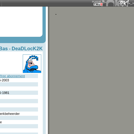
Bas -
DeaDLocK2K
free abonnement
6-2003
6-1981
erkbeheerder
le