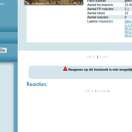
Favo subsite
geen
tasy
Aantal forumposts
13.4
Aantal FP-reacties
2
»
Aantal views
12
Aantal reacties
0
Laatste voyeur(s)
Bitlo
C.L.
McGr
McGr
McGr
1
Reageren op dit fotoboek is niet mogelijk
1