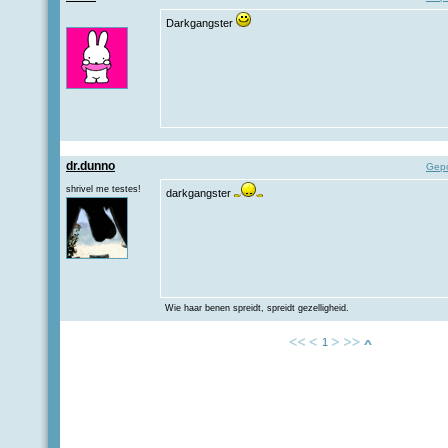
Darkgangster
dr.dunno
Gepo
shrivel me testes!
darkgangster
Wie haar benen spreidt, spreidt gezelligheid.
1