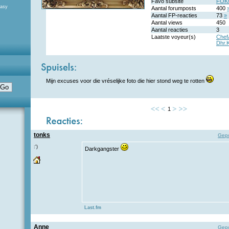
Favo subsite
FOK!
tasy
Aantal forumposts
400
Aantal FP-reacties
73
»
Aantal views
450
Aantal reacties
3
Laatste voyeur(s)
ChefA
Dhr.
Mijn excuses voor die vréselijke foto die hier stond weg te rotten
1
tonks
Gepo
:')
Darkgangster
Last.fm
Anne
Gepo