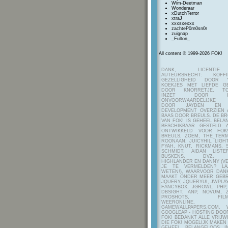
Wim-Deetman
Wonderaar
xDutchTerror
xtraJ
xxxsxexxx
zachteP0rn0sn0r
zuignap
_Fulton_
All content © 1999-2026 FOK!
DANK, LICENTI
AUTEURSRECHT: KOF
GEZELLIGHEID DOOR Y
KOEKJES MET LIEFDE G
DOOR KNORRETJE, TO
INZET DOOR ITE
ONVOORWAARDELIJKE 
DOOR JAYDEN EN A
DEVELOPMENT OVERZIEN 
BAAS DOOR BREULS. DE B
VAN FOK! IS GEHEEL BEL
BESCHIKBAAR GESTELD 
ONTWIKKELD VOOR FOK
BREULS, ZOEM, THE_TERM
ROONAAN, JUICYHIL, LIGHT
FYAH, KNUT, RICKMANS, 
SCHMIDT, AIDAN LIST
BUSKENS, DVZ, H
HIGHLANDER EN DANNY (V
JE TE VERMELDEN? LA
WETEN!), WAARVOOR DANK
MAAKT ONDER MEER GEBR
JQUERY, JQUERYUI, JWPLAY
FANCYBOX, JGROWL, PHP,
DBSIGHT, ANP, NOVUM, Z
PROSHOTS, FILMTO
WEERONLINE, K
GAMEWALLPAPERS.COM, 
GOOGLEAP - HOSTING DOO
FOK! BEDANKT ALLE VRIJW
DIE FOK! MOGELIJK MAKEN
GEHEEL BELANGELOOS I