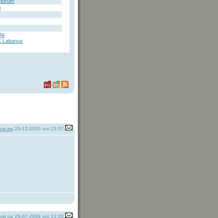
forum
»
li
K.Labanus
st op
29-12-2003 om 15:57
st op
26-07-2004 om 13:33