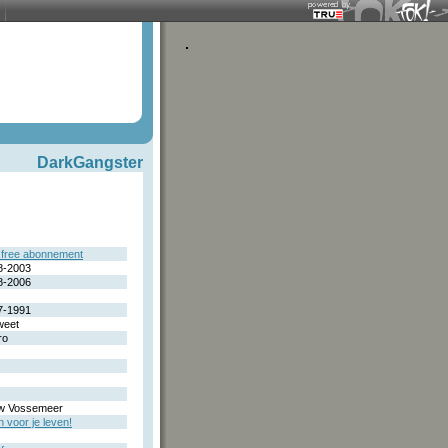
DarkGangster
free abonnement
8-2003
8-2006
7-1991
weet
ro
O
w Vossemeer
 voor je leven!