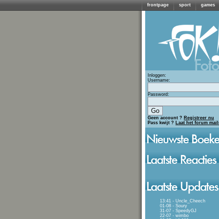
frontpage
sport
games
Inloggen:
Username:
Password:
Geen account ?
Registreer nu
Pass kwijt ?
Laat het forum mai
13:41 - Uncle_Cheech
01-08 - Soury
31-07 - SpeedyGJ
22-07 - wimbo