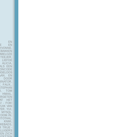
E EN
FIE EN
VONNE,
EBAKKEN
MELOZE
EJER,
LIEFDE
LICIA,
ALS EEN
RONCODE
ANGELOOS
AAN, EN
! DOOR
INATOR,
, FAUX.,
STEPHAN
ER, TOM
MAIL,
ERGETEN
AT HET
! - FOK!
UIK VAN
ER, YUI,
 MYSQL,
OOM.IN,
TAAL,
NMI,
WEBADS,
R TRUE -
ILLIGERS
 EN ZICH
NZETTEN