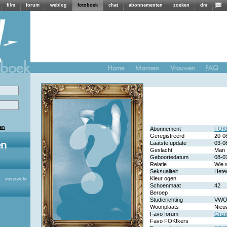
film
forum
weblog
fotoboek
chat
abonnementen
zoeken
dm
len
Abonnement
FOK!
Geregistreerd
20-0
Laatste update
03-0
Geslacht
Man
Geboortedatum
08-0
Relatie
Wie 
Seksualiteit
Hete
Kleur ogen
»
overzicht
Schoenmaat
42
Beroep
Studierichting
VW
Woonplaats
Nieu
Favo forum
Onzin
Favo FOK!kers