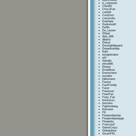
buurvrouw4
b_Lebowski
C0mB0
ChocoFan
coolnhl
CoolZero
crazysoks
Daantjee
Darkenrahl
Deflin
De_Lauwe
Dftpol
dino_666
djbarry
Dokus
DorstigNijlpaard
Drepelsteeltje
Edto
eengebruiker
efd
Elander
elmo666
Elseke
ErnieBoos
Erwinvriens
essieke
falkomans
Fantus
FastFreddy
Fazer
Feamous
FeanFan
Fean_Fan
femkexvs
femmke
Fighterdawg
firemann
FK
Floeperdepoep
Floeperdepoeppp
Floepske
Francois5
GameCrazy
Gebakdoos
GizartFRL