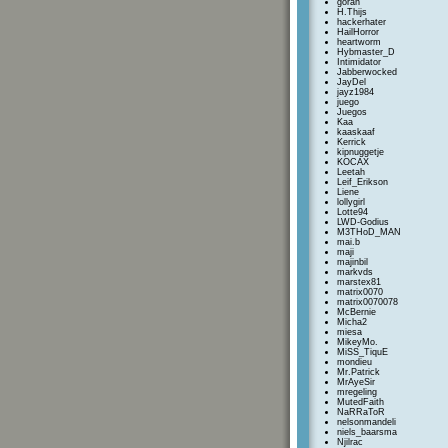
goran
H.Thijs
hackerhater
HailHorror
heartworm
Hybmaster_D
Intimidator
Jabberwocked
JayDel
jayz1984
juego
Juegos
Kaa
kaaskaaf
Kerrick
kipnuggetje
KOCAX
Leetah
Leif_Erikson
Liene
lollygirl
Lotte94
LWD-Godius
M3THoD_MAN
mai.b
maji
majinbil
markvds
marstex81
matrix0070
matrix0070078
McBernie
Micha2
miesa
MikeyMo.
MiSS_TiquE
mondieu
Mr.Patrick
MrAyeSir
mregeling
MutedFaith
NaRRaToR
nelsonmandeli
niels_baarsma
Njilrac