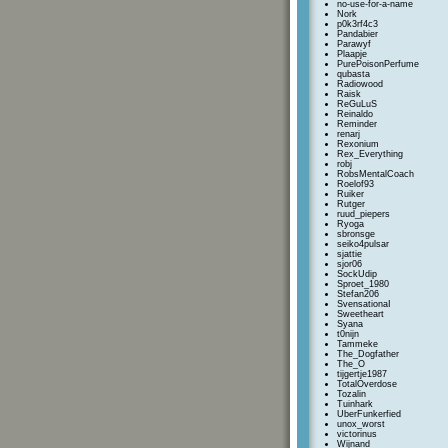
no-use-for-a-name
Nork
p0k3rf4c3
Pandabier
Parawyf
Plaapje
PurePoisonPerfume
qubasta
Radiowood
Raisk
ReGuLuS
Reinaldo
Reminder
renarj
Rexonium
Rex_Everything
robj
RobsMentalCoach
Roelof93
Ruiker
Rutger
ruud_piepers
Ryoga
sbronsge
seiko4pulsar
sjattie
sjor06
SockUdip
Sproet_1980
Stefan206
SvensationaI
Sweetheart
Syana
t0nijn
Tammeke
The_Dogfather
The_O
tijgertje1987
TotalOverdose
Tozalin
Tuinhark
UberFunkerfied
unox_worst
victorinus
Wijnand