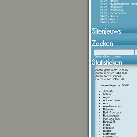
20-07 - jdh009
15-07 - NymphomaniacPhan
09-07 - Dagoduck
07-07 - sleuthtiara
07-07 - firehomesick
04-07 - Divcom
04-07 - Teerzii
29-06 - Jdood
Gedetailleerd zoeken
Aantal gebruikers: 229362
Aantal reacties: 3133020
Aantal foto's: 27273
Foto's in Mb: 2159120
Verjaardagen op 06-08:
-Leetah-
666bob
A-girl
AccessDenied
Ans
AtseBenjamin
Babettie
Bad_Company
Batsenegger
bee_aka_bas
Boon1278
braez
broeskie
Buggle
burtmobile