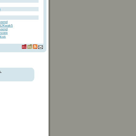
»
eend
edJKwak5
eend
esoep
icus
.