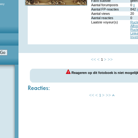
Favo subsite
geen
tasy
Aantal forumposts
0
»
Aantal FP-reacties
842
Aantal views
20
Aantal reacties
0
Laatste voyeur(s)
Ruck
Alfr
Ruck
Link
Invet
1
Reageren op dit fotoboek is niet mogelijk
1