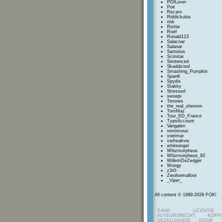
POILover
Poit
Recaro
Riddickulus
rink
Rishie
Roef
Ronald123
Salacnar
Salanar
Sartorius
Scimitar
Sentenced
Skaddicted
Smashing_Pumpkin
SpanK
Spydix
Stakky
Stressed
swoepi
Terones
the_real_shenron
TomMaz
Tour_ED_France
TypoAccount
Vangalen
venomous
voetmar
vwfreakvw
whiteangel
Whizmorpheus
Whizmorpheus_82
WillemDeZwijger
Woogy
z3r0-
Zwolsemalloot
_Viper_
All content © 1999-2026 FOK!
DANK, LICENTI
AUTEURSRECHT: KOF
GEZELLIGHEID DOOR Y