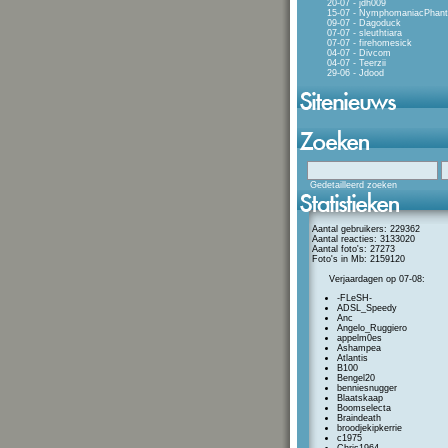
20-07 - jdh009
15-07 - NymphomaniacPhan
09-07 - Dagoduck
07-07 - sleuthtiara
07-07 - firehomesick
04-07 - Divcom
04-07 - Teerzii
29-06 - Jdood
Gedetailleerd zoeken
Aantal gebruikers: 229362
Aantal reacties: 3133020
Aantal foto's: 27273
Foto's in Mb: 2159120
Verjaardagen op 07-08:
-FLeSH-
ADSL_Speedy
Anc
Angelo_Ruggiero
appelm0es
Ashampea
Atlantis
B100
Bengel20
benniesnugger
Blaatskaap
Boomselecta
Braindeath
broodjekipkerrie
c1975