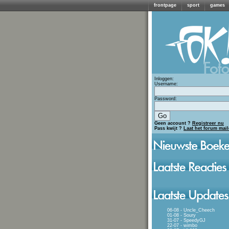
frontpage
sport
games
Inloggen:
Username:
Password:
Geen account ?
Registreer nu
Pass kwijt ?
Laat het forum mai
06-08 - Uncle_Cheech
01-08 - Soury
31-07 - SpeedyGJ
22-07 - wimbo