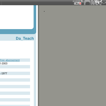
Da_Teach
free abonnement
2-2003
1-1977