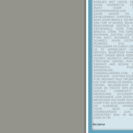
KOEKJES MET LIEFDE G
DOOR KNORRETJE, TO
INZET DOOR ITE
ONVOORWAARDELIJKE 
DOOR JAYDEN EN A
DEVELOPMENT OVERZIEN 
BAAS DOOR BREULS. DE B
VAN FOK! IS GEHEEL BEL
BESCHIKBAAR GESTELD 
ONTWIKKELD VOOR FOK
BREULS, ZOEM, THE_TERM
ROONAAN, JUICYHIL, LIGHT
FYAH, KNUT, RICKMANS, 
SCHMIDT, AIDAN LIST
BUSKENS, DVZ, H
HIGHLANDER EN DANNY (V
JE TE VERMELDEN? LA
WETEN!), WAARVOOR DANK
MAAKT ONDER MEER GEBR
JQUERY, JQUERYUI, JWPLAY
FANCYBOX, JGROWL, PHP,
DBSIGHT, ANP, NOVUM, Z
PROSHOTS, FILMTO
WEERONLINE, K
GAMEWALLPAPERS.COM, 
GOOGLEAP - HOSTING DOO
FOK! BEDANKT ALLE VRIJW
DIE FOK! MOGELIJK MAKEN
GEHEEL BELANGELOOS I
VOOR DE TOFSTE SITE E
SOCIALE COMMUNIT
NEDERLAND - UITZONDE
VOORGAANDE ZIJN DELEN
BRONCODE DIE DOOR GL
VOOR FOK! ZIJN GESCHRE
DE ALGEMENE VOORW
VOOR ONZE ALG
VOORWAARDEN - ZIJN
VERGETEN? MAIL OF M
EVEN IN FB!
disclaimer