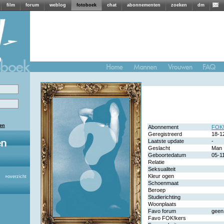
film
forum
weblog
fotoboek
chat
abonnementen
zoeken
dm
len
Abonnement
FOK!
Geregistreerd
18-1
Laatste update
-
Geslacht
Man
Geboortedatum
05-1
Relatie
Seksualiteit
Kleur ogen
»
overzicht
Schoenmaat
Beroep
Studierichting
Woonplaats
Favo forum
geen
Favo FOK!kers