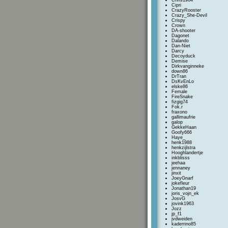
Chris1964
Cipri
CrazyRooster
Crazy_She-Devil
Crispy
Crown
DA-shooter
Dagonet
Dalando
Dan-Niet
Darcy
Decoyduck
Demise
Dirkvanginneke
down86
DrTran
DsKvEnLo
elske86
Female
FireSnake
fizgig74
Fok.r
fraxono
gallimaufrie
galop
GekkeHaan
Goofy666
Haye_
henk1988
henkzijlstra
Hooghlandertje
inkblisss
jeehaa
jennaney
jinxit
JoeyGnarf
jokefleur
Jonathan19
joris_vojn_ek
JosvG
jovink1963
Jozz
jp_f1
jvdweiden
kaderrino85