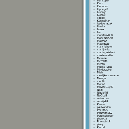
kernkopje
Kesh
KevinLux
Kippetje3
Kisanija
Kloenie
koedijk
KoningMax
leedvermaak
LionLau
Loves
Luux
maarten7888
Mademoiselle
Mailman
Mapezaxo
mark_blaster
martijnvdg
martin_wielrent
mastermattie
Meirami
Meredith
Merely
Mighty_Mike
Mindcracker
Mizh
moeiljkeusername
Molniya
moti0n
Motion
MrNiceGuy87
Nitai
NizzleTiT
NoCLuE
noisecrew
noortje99
Pannie
paulvandent
Peetbeek
PeruvianSKy
Peterschipper
phenicia
Photogirl17
pinoy
Pluizel