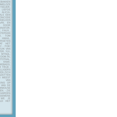
EBAKKEN
MELOZE
EJER,
LIEFDE
LICIA,
ALS EEN
RONCODE
ANGELOOS
AAN, EN
! DOOR
INATOR,
, FAUX.,
STEPHAN
ER, TOM
MAIL,
ERGETEN
AT HET
! - FOK!
UIK VAN
ER, YUI,
 MYSQL,
OOM.IN,
TAAL,
NMI,
WEBADS,
R TRUE -
ILLIGERS
 EN ZICH
NZETTEN
N MEEST
Y VAN
RING OP
 VAN DE
OWMOUSE
VEN.
- ZIE
AARDEN
EMENE
 WE JE
ELD HET