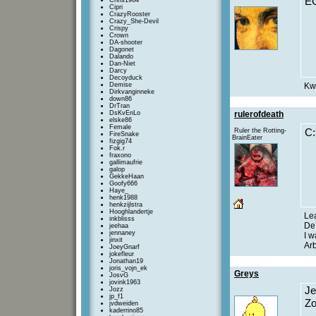
E
Chris1964
Cipri
CrazyRooster
Crazy_She-Devil
Crispy
Crown
DA-shooter
Dagonet
Dalando
Dan-Niet
Darcy
Decoyduck
Demise
Kwa
Dirkvanginneke
down86
DrTran
DsKvEnLo
rulerofdeath
elske86
Female
Ruler the Rotting-
C:
FireSnake
BrainEater
fizgig74
Fok.r
fraxono
gallimaufrie
galop
GekkeHaan
Goofy666
Haye_
henk1988
henkzijlstra
Hooghlandertje
Lea
inkblisss
D
jeehaa
jennaney
I 
jinxit
Arb
JoeyGnarf
jokefleur
Jonathan19
joris_vojn_ek
Greys
JosvG
jovink1963
Je
Jozz
jp_f1
Zo
jvdweiden
kaderrino85