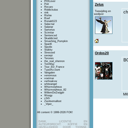
POILover
Poit
Zelus
Recaro
Riddickulus
Toewijding en
c
rink
wedijver
Rishie
Roef
Ronald123
Salacnar
Salanar
Sartorius
Scimitar
Sentenced
Skaddicted
Smashing_Pumpkin
SpanK
Spydix
Stakky
Stressed
Ordos20
swoepi
Terones
B
the_real_shenron
TomMaz
Tour_ED_France
TypoAccount
Vangalen
venomous
voetmar
vwfreakvw
whiteangel
Whizmorpheus
Whizmorpheus_82
WillemDeZwijger
MI
Woogy
z3r0-
Zwolsemalloot
_Viper_
All content © 1999-2026 FOK!
DANK, LICENTIE EN
AUTEURSRECHT: KOFFIE EN
GEZELLIGHEID DOOR YVONNE,