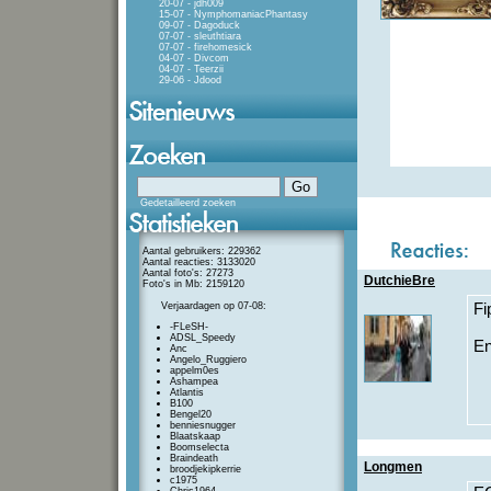
20-07 - jdh009
15-07 - NymphomaniacPhantasy
09-07 - Dagoduck
07-07 - sleuthtiara
07-07 - firehomesick
04-07 - Divcom
04-07 - Teerzii
29-06 - Jdood
Gedetailleerd zoeken
Aantal gebruikers: 229362
Aantal reacties: 3133020
Aantal foto's: 27273
DutchieBre
Foto's in Mb: 2159120
Verjaardagen op 07-08:
Fi
-FLeSH-
ADSL_Speedy
En
Anc
Angelo_Ruggiero
appelm0es
Ashampea
Atlantis
B100
Bengel20
benniesnugger
Blaatskaap
Boomselecta
Braindeath
Longmen
broodjekipkerrie
c1975