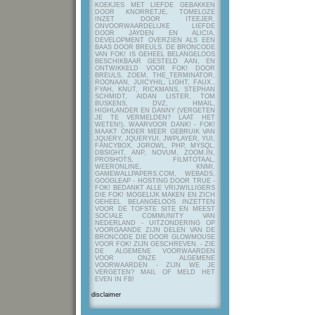
KOEKJES MET LIEFDE GEBAKKEN
DOOR KNORRETJE, TOMELOZE
INZET DOOR ITEEJER,
ONVOORWAARDELIJKE LIEFDE
DOOR JAYDEN EN ALICIA,
DEVELOPMENT OVERZIEN ALS EEN
BAAS DOOR BREULS. DE BRONCODE
VAN FOK! IS GEHEEL BELANGELOOS
BESCHIKBAAR GESTELD AAN, EN
ONTWIKKELD VOOR FOK! DOOR
BREULS, ZOEM, THE_TERMINATOR,
ROONAAN, JUICYHIL, LIGHT, FAUX.,
FYAH, KNUT, RICKMANS, STEPHAN
SCHMIDT, AIDAN LISTER, TOM
BUSKENS, DVZ, HMAIL,
HIGHLANDER EN DANNY (VERGETEN
JE TE VERMELDEN? LAAT HET
WETEN!), WAARVOOR DANK! - FOK!
MAAKT ONDER MEER GEBRUIK VAN
JQUERY, JQUERYUI, JWPLAYER, YUI,
FANCYBOX, JGROWL, PHP, MYSQL,
DBSIGHT, ANP, NOVUM, ZOOM.IN,
PROSHOTS, FILMTOTAAL,
WEERONLINE, KNMI,
GAMEWALLPAPERS.COM, WEBADS,
GOOGLEAP - HOSTING DOOR TRUE -
FOK! BEDANKT ALLE VRIJWILLIGERS
DIE FOK! MOGELIJK MAKEN EN ZICH
GEHEEL BELANGELOOS INZETTEN
VOOR DE TOFSTE SITE EN MEEST
SOCIALE COMMUNITY VAN
NEDERLAND - UITZONDERING OP
VOORGAANDE ZIJN DELEN VAN DE
BRONCODE DIE DOOR GLOWMOUSE
VOOR FOK! ZIJN GESCHREVEN.
- ZIE
DE ALGEMENE VOORWAARDEN
VOOR ONZE ALGEMENE
VOORWAARDEN - ZIJN WE JE
VERGETEN? MAIL OF MELD HET
EVEN IN FB!
disclaimer