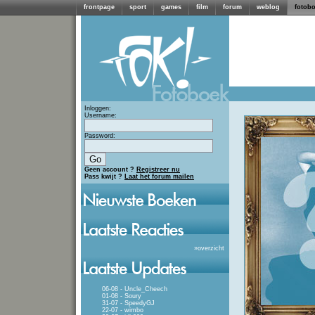
frontpage
sport
games
film
forum
weblog
fotob
Inloggen:
Username:
Password:
Geen account ?
Registreer nu
Pass kwijt ?
Laat het forum mailen
»
overzicht
06-08 - Uncle_Cheech
01-08 - Soury
31-07 - SpeedyGJ
22-07 - wimbo