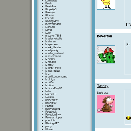
kernkopje
Kesh
KevinLux
Kippetje3
Kisanija
Kloenie
koedijk
KoningMax
leedvermaak
IT
LionLau
Loves
Luux
maarten7888
beverton
Mademoiselle
Mailman
ja
Mapezaxo
mark_blaster
martijnvdg
martin_wielrent
mastermattie
Meirami
Meredith
Merely
Mighty_Mike
Mindcracker
Mizh
moeiljkeusername
Molniya
moti0n
Motion
Twinky
MrNiceGuy87
Nitai
Little star.
NizzleTiT
NoCLuE
noisecrew
noortje99
Pannie
paulvandent
Peetbeek
PeruvianSKy
Peterschipper
phenicia
Photogirl17
pinoy
Pluizel