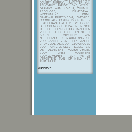
JQUERY, JQUERYUI, JWPLAYER, YUI,
FANCYBOX, JGROWL, PHP, MYSQL,
DBSIGHT, ANP, NOVUM, ZOOM.IN,
PROSHOTS, FILMTOTAAL,
WEERONLINE, KNMI,
GAMEWALLPAPERS.COM, WEBADS,
GOOGLEAP - HOSTING DOOR TRUE -
FOK! BEDANKT ALLE VRIJWILLIGERS
DIE FOK! MOGELIJK MAKEN EN ZICH
GEHEEL BELANGELOOS INZETTEN
VOOR DE TOFSTE SITE EN MEEST
SOCIALE COMMUNITY VAN
NEDERLAND - UITZONDERING OP
VOORGAANDE ZIJN DELEN VAN DE
BRONCODE DIE DOOR GLOWMOUSE
VOOR FOK! ZIJN GESCHREVEN.
- ZIE
DE ALGEMENE VOORWAARDEN
VOOR ONZE ALGEMENE
VOORWAARDEN - ZIJN WE JE
VERGETEN? MAIL OF MELD HET
EVEN IN FB!
disclaimer