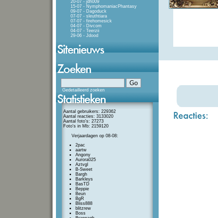
20-07 - jdh009
15-07 - NymphomaniacPhantasy
09-07 - Dagoduck
07-07 - sleuthtiara
07-07 - firehomesick
04-07 - Divcom
04-07 - Teerzii
29-06 - Jdood
Gedetailleerd zoeken
Aantal gebruikers: 229362
Aantal reacties: 3133020
Aantal foto's: 27273
Foto's in Mb: 2159120
Verjaardagen op 08-08:
2pac
aartw
Angony
Aurora025
Aztvgl
B-Sweet
Bargh
Barkleys
BasTD
Beppie
Beun
BgR
Bliss888
blitzrew
Boss