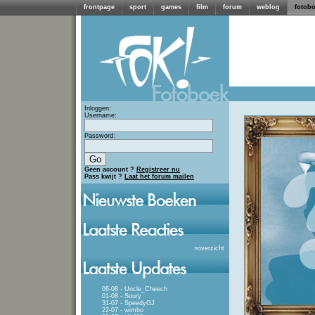
frontpage
sport
games
film
forum
weblog
fotob
Inloggen:
Username:
Password:
Geen account ?
Registreer nu
Pass kwijt ?
Laat het forum mailen
»
overzicht
06-08 - Uncle_Cheech
01-08 - Soury
31-07 - SpeedyGJ
22-07 - wimbo