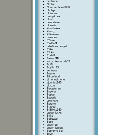
neotracer
Nthliie
Nummer1van2008
O-blige
Octopus
oranjekoek
Orvil
peacetaker
pkwarts
PornfIakes
Prinz_
PtPazuzu
quenten
R4inier
Rad3oN
rebellious_angel
RiKe
Rikkrt
RodaR
Satan.NB
satoshixmasuda23
SciFi
Scylla_85
senesta
Seurte
Sikoefietall
simonesimone
sjonnie1990
skitzin
Sleutelman
Snowvy
Sopke
Speerik
spinnetje
Sprutter
Staced
StEfAn1980
steve_jacks
Stike
Subbase
Supa
super-eef
super_jeroen
Supreme-Boy
TeJo