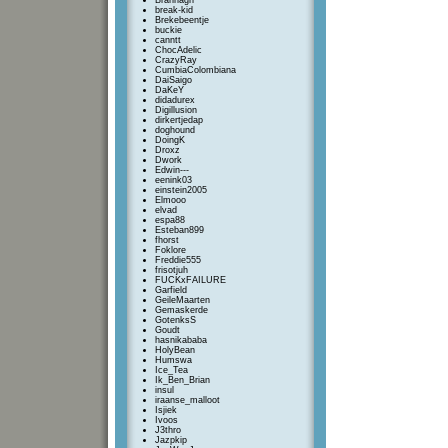
Brannagh
break-kid
Brekebeentje
buckie
canntt
ChocAdelic
CrazyRay
CumbiaColombiana
DaiSaigo
DaKeY
didadurex
Digillusion
dirkertjedap
doghound
DoingK
Droxz
Dwork
Edwin---
eenink03
einstein2005
Elmooo
elvad
espa88
Esteban899
fhorst
Foklore
Freddie555
frisotjuh
FUCKxFAILURE
Garfield
GeileMaarten
Gemaskerde
GotenksS
Goudt
hasnikababa
HolyBean
Humswa
Ice_Tea
Ik_Ben_Brian
insul
iraanse_malloot
Isjiek
Ivoos
J3thro
Jazpkip