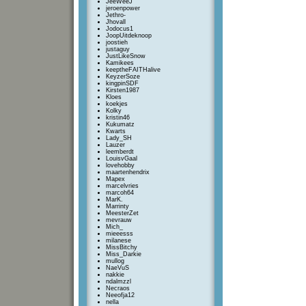
JeeWeeJ
jeroenpower
Jethro-
Jhovall
Jodocus1
JoopUitdeknoop
joostieh
justaguy
JustLikeSnow
Kamikees
keeptheFAITHalive
KeyzerSoze
kingpinSDF
Kirsten1987
Kloes
koekjes
Kolky
kristin46
Kukumatz
Kwarts
Lady_SH
Lauzer
leemberdt
LouisvGaal
lovehobby
maartenhendrix
Mapex
marcelvries
marcoh64
MarK.
Marrinty
MeesterZet
mevrauw
Mich_
mieeesss
milanese
MissBitchy
Miss_Darkie
mullog
NaeVuS
nakkie
ndalmzzl
Necraos
Neeofja12
nella