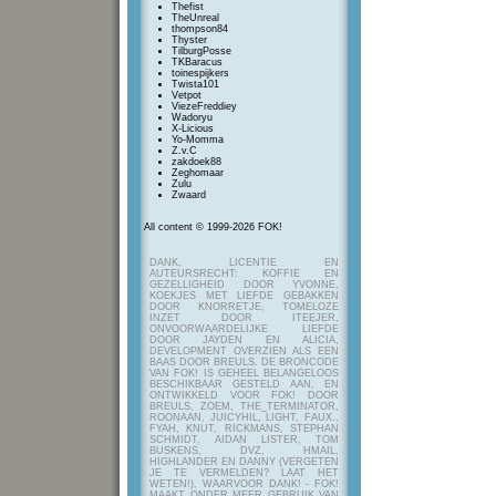
Thefist
TheUnreal
thompson84
Thyster
TilburgPosse
TKBaracus
toinespijkers
Twista101
Vetpot
ViezeFreddiey
Wadoryu
X-Licious
Yo-Momma
Z.v.C
zakdoek88
Zeghomaar
Zulu
Zwaard
All content © 1999-2026 FOK!
DANK, LICENTIE EN
AUTEURSRECHT: KOFFIE EN
GEZELLIGHEID DOOR YVONNE,
KOEKJES MET LIEFDE GEBAKKEN
DOOR KNORRETJE, TOMELOZE
INZET DOOR ITEEJER,
ONVOORWAARDELIJKE LIEFDE
DOOR JAYDEN EN ALICIA,
DEVELOPMENT OVERZIEN ALS EEN
BAAS DOOR BREULS. DE BRONCODE
VAN FOK! IS GEHEEL BELANGELOOS
BESCHIKBAAR GESTELD AAN, EN
ONTWIKKELD VOOR FOK! DOOR
BREULS, ZOEM, THE_TERMINATOR,
ROONAAN, JUICYHIL, LIGHT, FAUX.,
FYAH, KNUT, RICKMANS, STEPHAN
SCHMIDT, AIDAN LISTER, TOM
BUSKENS, DVZ, HMAIL,
HIGHLANDER EN DANNY (VERGETEN
JE TE VERMELDEN? LAAT HET
WETEN!), WAARVOOR DANK! - FOK!
MAAKT ONDER MEER GEBRUIK VAN