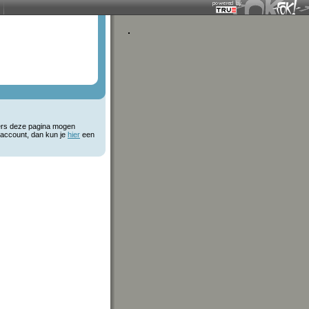
kers deze pagina mogen
 account, dan kun je
hier
een