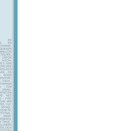
E EN
FIE EN
VONNE,
EBAKKEN
MELOZE
EJER,
LIEFDE
LICIA,
ALS EEN
RONCODE
ANGELOOS
AAN, EN
! DOOR
INATOR,
, FAUX.,
STEPHAN
ER, TOM
MAIL,
ERGETEN
AT HET
! - FOK!
UIK VAN
ER, YUI,
 MYSQL,
OOM.IN,
TAAL,
NMI,
WEBADS,
R TRUE -
ILLIGERS
 EN ZICH
NZETTEN