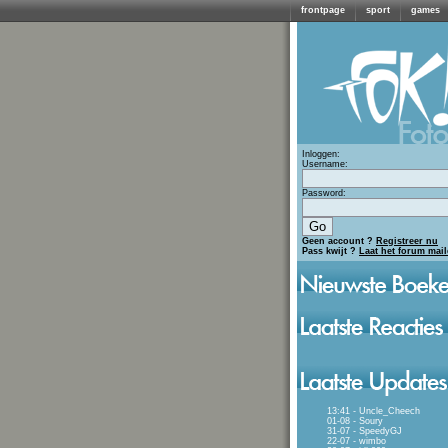
frontpage
sport
games
Inloggen:
Username:
Password:
Geen account ?
Registreer nu
Pass kwijt ?
Laat het forum mai
13:41 - Uncle_Cheech
01-08 - Soury
31-07 - SpeedyGJ
22-07 - wimbo