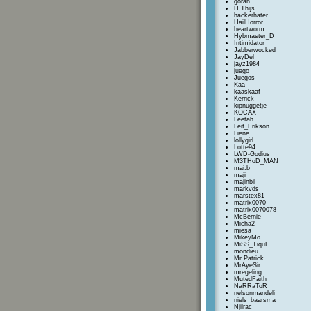
goran
H.Thijs
hackerhater
HailHorror
heartworm
Hybmaster_D
Intimidator
Jabberwocked
JayDel
jayz1984
juego
Juegos
Kaa
kaaskaaf
Kerrick
kipnuggetje
KOCAX
Leetah
Leif_Erikson
Liene
lollygirl
Lotte94
LWD-Godius
M3THoD_MAN
mai.b
maji
majinbil
markvds
marstex81
matrix0070
matrix0070078
McBernie
Micha2
miesa
MikeyMo.
MiSS_TiquE
mondieu
Mr.Patrick
MrAyeSir
mregeling
MutedFaith
NaRRaToR
nelsonmandeli
niels_baarsma
Njilrac