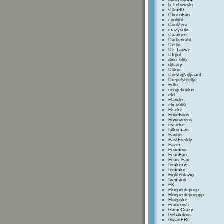
buurvrouw4
b_Lebowski
C0mB0
ChocoFan
coolnhl
CoolZero
crazysoks
Daantjee
Darkenrahl
Deflin
De_Lauwe
Dftpol
dino_666
djbarry
Dokus
DorstigNijlpaard
Drepelsteeltje
Edto
eengebruiker
efd
Elander
elmo666
Elseke
ErnieBoos
Erwinvriens
essieke
falkomans
Fantus
FastFreddy
Fazer
Feamous
FeanFan
Fean_Fan
femkexvs
femmke
Fighterdawg
firemann
FK
Floeperdepoep
Floeperdepoeppp
Floepske
Francois5
GameCrazy
Gebakdoos
GizartFRL