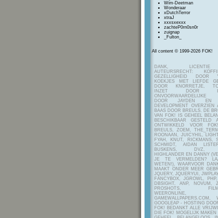
Wim-Deetman
Wonderaar
xDutchTerror
xtraJ
xxxsxexxx
zachteP0rn0sn0r
zuignap
_Fulton_
All content © 1999-2026 FOK!
DANK, LICENTI
AUTEURSRECHT: KOF
GEZELLIGHEID DOOR Y
KOEKJES MET LIEFDE G
DOOR KNORRETJE, TO
INZET DOOR ITE
ONVOORWAARDELIJKE 
DOOR JAYDEN EN A
DEVELOPMENT OVERZIEN 
BAAS DOOR BREULS. DE B
VAN FOK! IS GEHEEL BEL
BESCHIKBAAR GESTELD 
ONTWIKKELD VOOR FOK
BREULS, ZOEM, THE_TERM
ROONAAN, JUICYHIL, LIGHT
FYAH, KNUT, RICKMANS, 
SCHMIDT, AIDAN LIST
BUSKENS, DVZ, H
HIGHLANDER EN DANNY (V
JE TE VERMELDEN? LA
WETEN!), WAARVOOR DANK
MAAKT ONDER MEER GEBR
JQUERY, JQUERYUI, JWPLAY
FANCYBOX, JGROWL, PHP,
DBSIGHT, ANP, NOVUM, Z
PROSHOTS, FILMTO
WEERONLINE, K
GAMEWALLPAPERS.COM, 
GOOGLEAP - HOSTING DOO
FOK! BEDANKT ALLE VRIJW
DIE FOK! MOGELIJK MAKEN
GEHEEL BELANGELOOS I