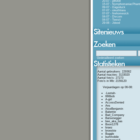
20-07 - jdh009
15-07 - NymphomaniacPhan
09-07 - Dagoduck
07-07 - sleuthtiara
07-07 - firehomesick
04-07 - Divcom
04-07 - Teerzii
29-06 - Jdood
Gedetailleerd zoeken
Aantal gebruikers: 229362
Aantal reacties: 3133020
Aantal foto's: 27273
Foto's in Mb: 2159120
Verjaardagen op 06-08:
-Leetah-
666bob
A-girl
AccessDenied
Ans
AtseBenjamin
Babettie
Bad_Company
Batsenegger
bee_aka_bas
Boon1278
braez
broeskie
Buggle
burtmobile