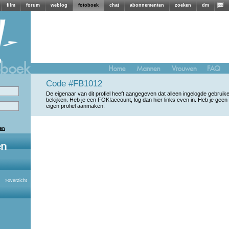
film
forum
weblog
fotoboek
chat
abonnementen
zoeken
dm
Code #FB1012
De eigenaar van dit profiel heeft aangegeven dat alleen ingelogde gebrui
bekijken. Heb je een FOK!account, log dan hier links even in. Heb je geen
eigen profiel aanmaken.
len
»
overzicht