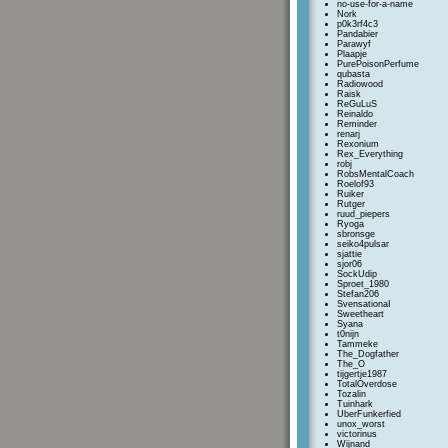
no-use-for-a-name
Nork
p0k3rf4c3
Pandabier
Parawyf
Plaapje
PurePoisonPerfume
qubasta
Radiowood
Raisk
ReGuLuS
Reinaldo
Reminder
renarj
Rexonium
Rex_Everything
robj
RobsMentalCoach
Roelof93
Ruiker
Rutger
ruud_piepers
Ryoga
sbronsge
seiko4pulsar
sjattie
sjor06
SockUdip
Sproet_1980
Stefan206
SvensationaI
Sweetheart
Syana
t0nijn
Tammeke
The_Dogfather
The_O
tijgertje1987
TotalOverdose
Tozalin
Tuinhark
UberFunkerfied
unox_worst
victorinus
Wijnand