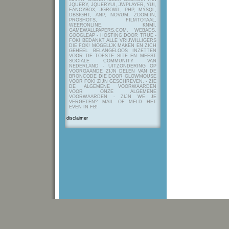
JQUERY, JQUERYUI, JWPLAYER, YUI,
FANCYBOX, JGROWL, PHP, MYSQL,
DBSIGHT, ANP, NOVUM, ZOOM.IN,
PROSHOTS, FILMTOTAAL,
WEERONLINE, KNMI,
GAMEWALLPAPERS.COM, WEBADS,
GOOGLEAP - HOSTING DOOR TRUE -
FOK! BEDANKT ALLE VRIJWILLIGERS
DIE FOK! MOGELIJK MAKEN EN ZICH
GEHEEL BELANGELOOS INZETTEN
VOOR DE TOFSTE SITE EN MEEST
SOCIALE COMMUNITY VAN
NEDERLAND - UITZONDERING OP
VOORGAANDE ZIJN DELEN VAN DE
BRONCODE DIE DOOR GLOWMOUSE
VOOR FOK! ZIJN GESCHREVEN.
- ZIE
DE ALGEMENE VOORWAARDEN
VOOR ONZE ALGEMENE
VOORWAARDEN - ZIJN WE JE
VERGETEN? MAIL OF MELD HET
EVEN IN FB!
disclaimer