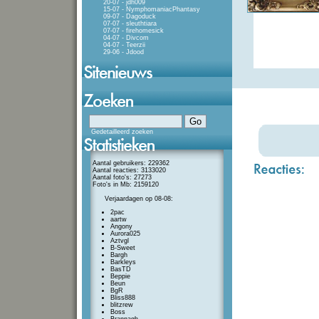
20-07 - jdh009
15-07 - NymphomaniacPhantasy
09-07 - Dagoduck
07-07 - sleuthtiara
07-07 - firehomesick
04-07 - Divcom
04-07 - Teerzii
29-06 - Jdood
Gedetailleerd zoeken
Aantal gebruikers: 229362
Aantal reacties: 3133020
Aantal foto's: 27273
Foto's in Mb: 2159120
Verjaardagen op 08-08:
2pac
aartw
Angony
Aurora025
Aztvgl
B-Sweet
Bargh
Barkleys
BasTD
Beppie
Beun
BgR
Bliss888
blitzrew
Boss