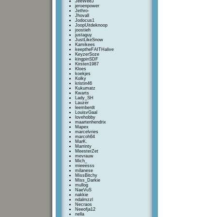
JeeWeeJ
jeroenpower
Jethro-
Jhovall
Jodocus1
JoopUitdeknoop
joostieh
justaguy
JustLikeSnow
Kamikees
keeptheFAITHalive
KeyzerSoze
kingpinSDF
Kirsten1987
Kloes
koekjes
Kolky
kristin46
Kukumatz
Kwarts
Lady_SH
Lauzer
leemberdt
LouisvGaal
lovehobby
maartenhendrix
Mapex
marcelvries
marcoh64
MarK.
Marrinty
MeesterZet
mevrauw
Mich_
mieeesss
milanese
MissBitchy
Miss_Darkie
mullog
NaeVuS
nakkie
ndalmzzl
Necraos
Neeofja12
nella