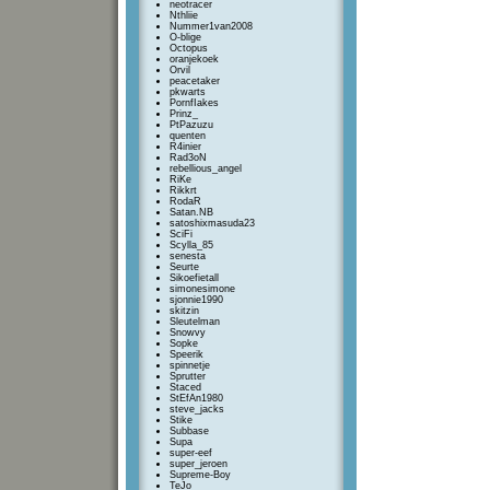
neotracer
Nthliie
Nummer1van2008
O-blige
Octopus
oranjekoek
Orvil
peacetaker
pkwarts
PornfIakes
Prinz_
PtPazuzu
quenten
R4inier
Rad3oN
rebellious_angel
RiKe
Rikkrt
RodaR
Satan.NB
satoshixmasuda23
SciFi
Scylla_85
senesta
Seurte
Sikoefietall
simonesimone
sjonnie1990
skitzin
Sleutelman
Snowvy
Sopke
Speerik
spinnetje
Sprutter
Staced
StEfAn1980
steve_jacks
Stike
Subbase
Supa
super-eef
super_jeroen
Supreme-Boy
TeJo