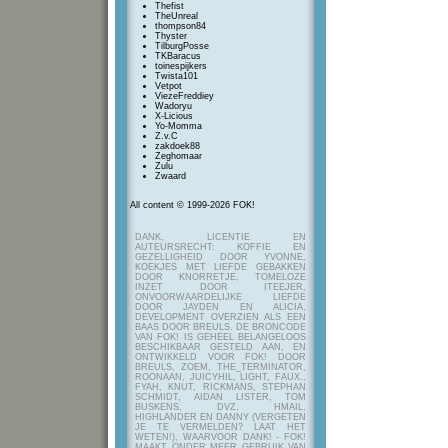
Thefist
TheUnreal
thompson84
Thyster
TilburgPosse
TKBaracus
toinespijkers
Twista101
Vetpot
ViezeFreddiey
Wadoryu
X-Licious
Yo-Momma
Z.v.C
zakdoek88
Zeghomaar
Zulu
Zwaard
All content © 1999-2026 FOK!
DANK, LICENTIE EN
AUTEURSRECHT: KOFFIE EN
GEZELLIGHEID DOOR YVONNE,
KOEKJES MET LIEFDE GEBAKKEN
DOOR KNORRETJE, TOMELOZE
INZET DOOR ITEEJER,
ONVOORWAARDELIJKE LIEFDE
DOOR JAYDEN EN ALICIA,
DEVELOPMENT OVERZIEN ALS EEN
BAAS DOOR BREULS. DE BRONCODE
VAN FOK! IS GEHEEL BELANGELOOS
BESCHIKBAAR GESTELD AAN, EN
ONTWIKKELD VOOR FOK! DOOR
BREULS, ZOEM, THE_TERMINATOR,
ROONAAN, JUICYHIL, LIGHT, FAUX.,
FYAH, KNUT, RICKMANS, STEPHAN
SCHMIDT, AIDAN LISTER, TOM
BUSKENS, DVZ, HMAIL,
HIGHLANDER EN DANNY (VERGETEN
JE TE VERMELDEN? LAAT HET
WETEN!), WAARVOOR DANK! - FOK!
MAAKT ONDER MEER GEBRUIK VAN