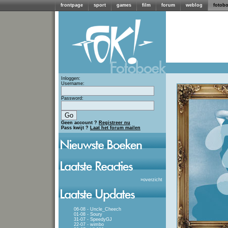
frontpage
sport
games
film
forum
weblog
fotob
Inloggen:
Username:
Password:
Geen account ?
Registreer nu
Pass kwijt ?
Laat het forum mailen
»
overzicht
06-08 - Uncle_Cheech
01-08 - Soury
31-07 - SpeedyGJ
22-07 - wimbo