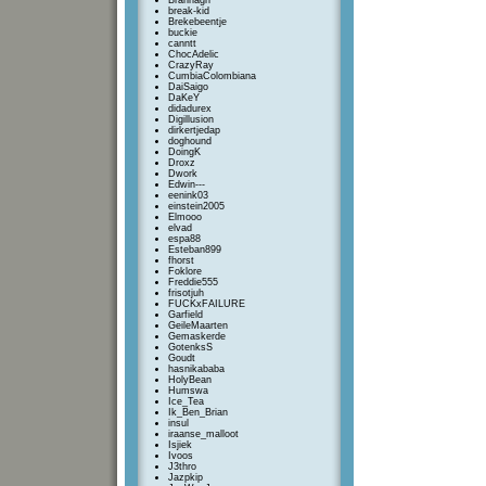
Brannagh
break-kid
Brekebeentje
buckie
canntt
ChocAdelic
CrazyRay
CumbiaColombiana
DaiSaigo
DaKeY
didadurex
Digillusion
dirkertjedap
doghound
DoingK
Droxz
Dwork
Edwin---
eenink03
einstein2005
Elmooo
elvad
espa88
Esteban899
fhorst
Foklore
Freddie555
frisotjuh
FUCKxFAILURE
Garfield
GeileMaarten
Gemaskerde
GotenksS
Goudt
hasnikababa
HolyBean
Humswa
Ice_Tea
Ik_Ben_Brian
insul
iraanse_malloot
Isjiek
Ivoos
J3thro
Jazpkip