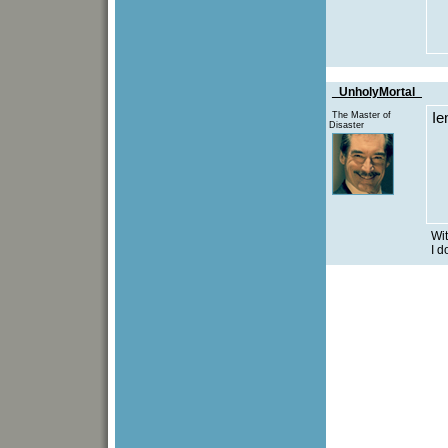
_UnholyMortal_
The Master of
Ie
Disaster
Wit
I d