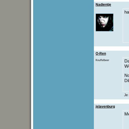
Nadientje
ha
O-Ren
Knuffelbeer
Da
We
No
D
Je 
jslavenburg
M