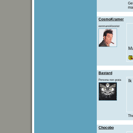
Gel
maa
CosmoKramer
eenmansklooster
Ma
Bastard
Persona non grata
Ik
The
Chocobo