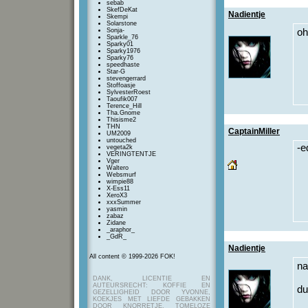
sebab
SkefDeKat
Nadientje
Skempi
Solarstone
Sonja-
oh
Sparkle_76
Sparky01
Sparky1976
Sparky76
speedhaste
Star-G
stevengerrard
Stoffoasje
SylvesterRoest
Taoufik007
Terence_Hill
Tha.Gnome
Thisisme2
THN
CaptainMiller
UM2009
untouched
-e
vegeta2k
VERINGTENTJE
Vger
Waltero
Websmurf
wimpie88
X-Ess11
XeroX3
xxxSummer
yasmin
zabaz
Zidane
_araphor_
_GdR_
Nadientje
All content © 1999-2026 FOK!
na
DANK, LICENTIE EN
AUTEURSRECHT: KOFFIE EN
du
GEZELLIGHEID DOOR YVONNE,
KOEKJES MET LIEFDE GEBAKKEN
DOOR KNORRETJE, TOMELOZE