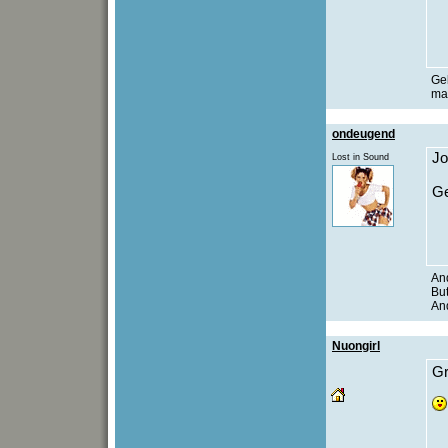
Gel
maa
ondeugend
Jo
Lost in Sound
Ge
And
But
And
Nuongirl
Gr