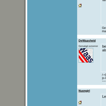
Wi
Gel
maa
DeWaasheid
be
Gematigd extremist
al
/-=]
|o-
~~
Nuongirl
Le