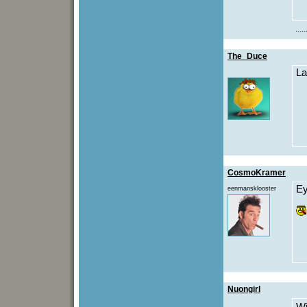
.....
The_Duce
La
CosmoKramer
Ey
eenmansklooster
Nuongirl