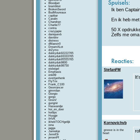
bjorni1979
Bloodpet
brambbot
Ik ben Captain 
BrokenSword
BudMoureaux
capibar
Caralin
En ik heb met
Chandran
Charlie77
contra
50 X opdrukk
crazyjapie
Zelfs me oma 
daniquevb
davidov
distrexx
dMaestr0
DreamALot
drZymo
dukkyduk92222765
dukkyduk93333765
dukkyduk95555765
dukkyduk9800
dukkyduk98750
eisbegel
StefanFM
Emphasis
enk89
It
evertjanhenk
FlyTrix
Frank_C100
Geomancer
gimmilan
Giorgio
gorgo
GrooV
gungnir
Haswandje
hoi_en_doei
hotlips
Huugje
IHVK
ikhebTOCHgelijk
Kornovichvb
iona
jagga
groove is in the
rof
Jannekje
heart
Jennif3r
jeroenPf