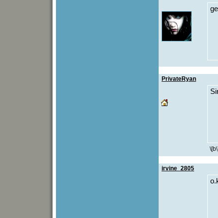
ge
PrivateRyan
Si
\[b\
irvine_2805
o.