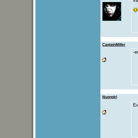
va
CaptainMiller
-e
Nuongirl
Ev