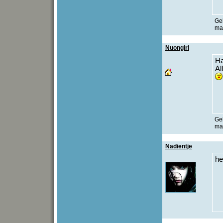
Gel
maa
Nuongirl
H
Al
Gel
maa
Nadientje
he