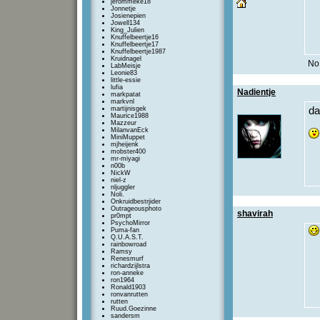
jerommeke18
Jonnetje
Josienepien
Jowell134
King_Julien
Knuffelbeertje16
Knuffelbeertje17
Knuffelbeertje1987
Kruidnagel
No 
LabMeisje
Leonie83
little-essie
lufia
Nadientje
markpatat
markvnl
martijnisgek
da
Maurice1988
Mazzeur
MilanvanEck
MiniMuppet
mjheijenk
mobster400
mr-miyagi
n00b
NickW
niel-z
nljuggler
Noli.
Onkruidbestrjider
Outrageousphoto
shavirah
pr0mpt
PsychoMirror
Puma-fan
Q.U.A.S.T.
rainbowroad
Ramsy
Renesmurf
richardzijlstra
ron-anneke
ron1964
Ronald1903
ronvanrutten
rutten
Ruud.Goezinne
sandersm