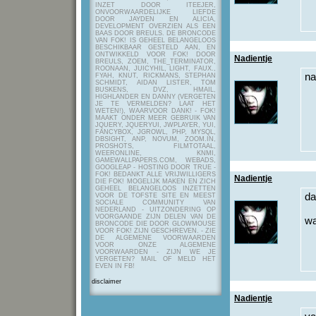
INZET DOOR ITEEJER,
ONVOORWAARDELIJKE LIEFDE
DOOR JAYDEN EN ALICIA,
DEVELOPMENT OVERZIEN ALS EEN
BAAS DOOR BREULS. DE BRONCODE
VAN FOK! IS GEHEEL BELANGELOOS
BESCHIKBAAR GESTELD AAN, EN
ONTWIKKELD VOOR FOK! DOOR
Nadientje
BREULS, ZOEM, THE_TERMINATOR,
ROONAAN, JUICYHIL, LIGHT, FAUX.,
na
FYAH, KNUT, RICKMANS, STEPHAN
SCHMIDT, AIDAN LISTER, TOM
BUSKENS, DVZ, HMAIL,
HIGHLANDER EN DANNY (VERGETEN
JE TE VERMELDEN? LAAT HET
WETEN!), WAARVOOR DANK! - FOK!
MAAKT ONDER MEER GEBRUIK VAN
JQUERY, JQUERYUI, JWPLAYER, YUI,
FANCYBOX, JGROWL, PHP, MYSQL,
DBSIGHT, ANP, NOVUM, ZOOM.IN,
PROSHOTS, FILMTOTAAL,
WEERONLINE, KNMI,
GAMEWALLPAPERS.COM, WEBADS,
GOOGLEAP - HOSTING DOOR TRUE -
FOK! BEDANKT ALLE VRIJWILLIGERS
Nadientje
DIE FOK! MOGELIJK MAKEN EN ZICH
GEHEEL BELANGELOOS INZETTEN
da
VOOR DE TOFSTE SITE EN MEEST
SOCIALE COMMUNITY VAN
NEDERLAND - UITZONDERING OP
VOORGAANDE ZIJN DELEN VAN DE
wa
BRONCODE DIE DOOR GLOWMOUSE
VOOR FOK! ZIJN GESCHREVEN.
- ZIE
DE ALGEMENE VOORWAARDEN
VOOR ONZE ALGEMENE
VOORWAARDEN - ZIJN WE JE
VERGETEN? MAIL OF MELD HET
EVEN IN FB!
disclaimer
Nadientje