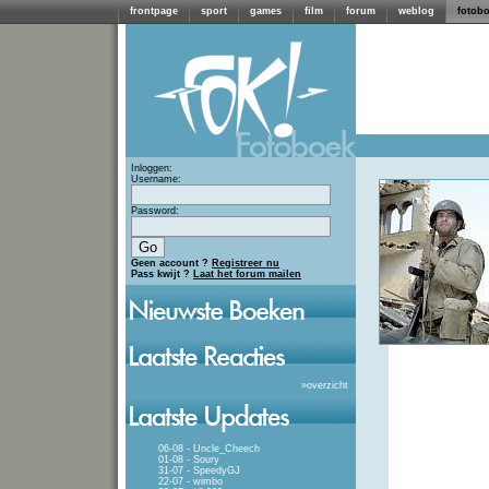
frontpage
sport
games
film
forum
weblog
fotob
Inloggen:
Username:
Password:
Geen account ?
Registreer nu
Pass kwijt ?
Laat het forum mailen
»
overzicht
06-08 - Uncle_Cheech
01-08 - Soury
31-07 - SpeedyGJ
22-07 - wimbo