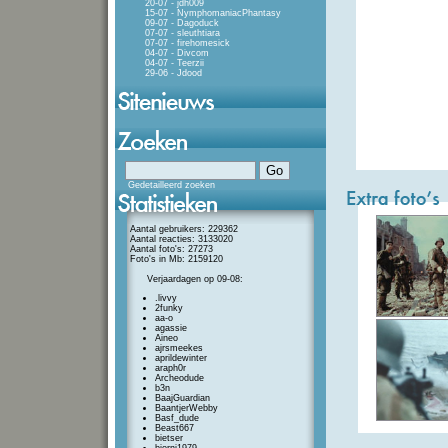
20-07 - jdh009
15-07 - NymphomaniacPhantasy
09-07 - Dagoduck
07-07 - sleuthtiara
07-07 - firehomesick
04-07 - Divcom
04-07 - Teerzii
29-06 - Jdood
Gedetailleerd zoeken
Aantal gebruikers: 229362
Aantal reacties: 3133020
Aantal foto's: 27273
Foto's in Mb: 2159120
Verjaardagen op 09-08:
.livvy
2funky
aa-o
agassie
Aineo
ajrsmeekes
aprildewinter
araph0r
Archeodude
b3n
BaajGuardian
BaantjerWebby
Basf_dude
Beast667
bietser