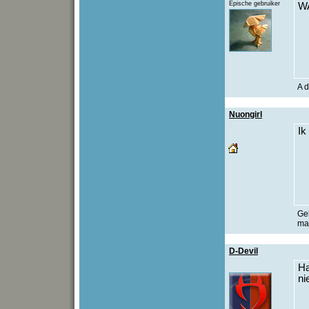
Epische gebruiker
W
A d
Nuongirl
Ik
Gel
maa
D-Devil
Ha
ni