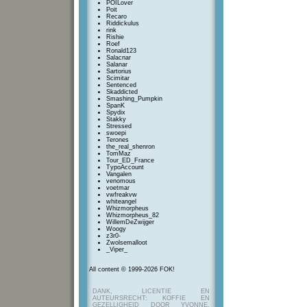
POILover
Poit
Recaro
Riddickulus
rink
Rishie
Roef
Ronald123
Salacnar
Salanar
Sartorius
Scimitar
Sentenced
Skaddicted
Smashing_Pumpkin
SpanK
Spydix
Stakky
Stressed
swoepi
Terones
the_real_shenron
TomMaz
Tour_ED_France
TypoAccount
Vangalen
venomous
voetmar
vwfreakvw
whiteangel
Whizmorpheus
Whizmorpheus_82
WillemDeZwijger
Woogy
z3r0-
Zwolsemalloot
_Viper_
All content © 1999-2026 FOK!
DANK, LICENTIE EN
AUTEURSRECHT: KOFFIE EN
GEZELLIGHEID DOOR YVONNE,