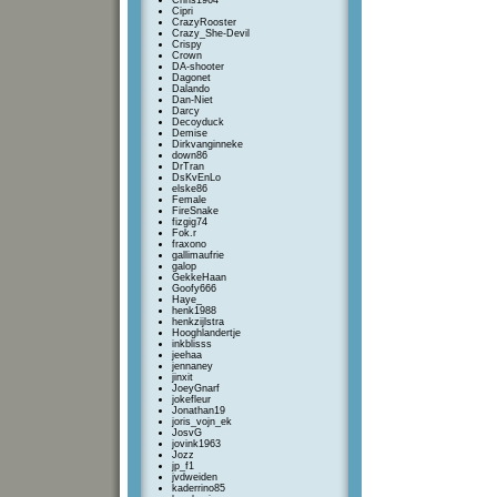
Chris1964
Cipri
CrazyRooster
Crazy_She-Devil
Crispy
Crown
DA-shooter
Dagonet
Dalando
Dan-Niet
Darcy
Decoyduck
Demise
Dirkvanginneke
down86
DrTran
DsKvEnLo
elske86
Female
FireSnake
fizgig74
Fok.r
fraxono
gallimaufrie
galop
GekkeHaan
Goofy666
Haye_
henk1988
henkzijlstra
Hooghlandertje
inkblisss
jeehaa
jennaney
jinxit
JoeyGnarf
jokefleur
Jonathan19
joris_vojn_ek
JosvG
jovink1963
Jozz
jp_f1
jvdweiden
kaderrino85