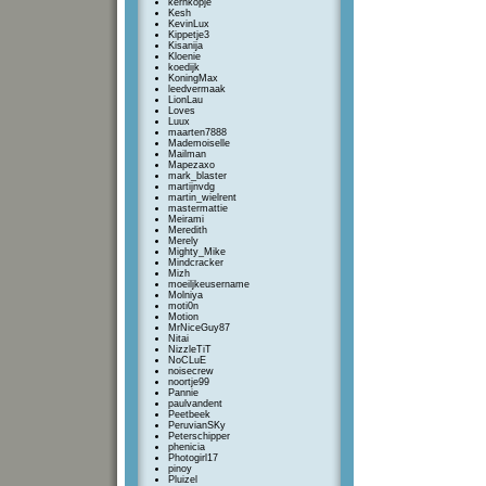
kernkopje
Kesh
KevinLux
Kippetje3
Kisanija
Kloenie
koedijk
KoningMax
leedvermaak
LionLau
Loves
Luux
maarten7888
Mademoiselle
Mailman
Mapezaxo
mark_blaster
martijnvdg
martin_wielrent
mastermattie
Meirami
Meredith
Merely
Mighty_Mike
Mindcracker
Mizh
moeiljkeusername
Molniya
moti0n
Motion
MrNiceGuy87
Nitai
NizzleTiT
NoCLuE
noisecrew
noortje99
Pannie
paulvandent
Peetbeek
PeruvianSKy
Peterschipper
phenicia
Photogirl17
pinoy
Pluizel