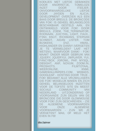
KOEKJES MET LIEFDE GEBAKKEN
DOOR KNORRETJE, TOMELOZE
INZET DOOR ITEEJER,
ONVOORWAARDELIJKE LIEFDE
DOOR JAYDEN EN ALICIA,
DEVELOPMENT OVERZIEN ALS EEN
BAAS DOOR BREULS. DE BRONCODE
VAN FOK! IS GEHEEL BELANGELOOS
BESCHIKBAAR GESTELD AAN, EN
ONTWIKKELD VOOR FOK! DOOR
BREULS, ZOEM, THE_TERMINATOR,
ROONAAN, JUICYHIL, LIGHT, FAUX.,
FYAH, KNUT, RICKMANS, STEPHAN
SCHMIDT, AIDAN LISTER, TOM
BUSKENS, DVZ, HMAIL,
HIGHLANDER EN DANNY (VERGETEN
JE TE VERMELDEN? LAAT HET
WETEN!), WAARVOOR DANK! - FOK!
MAAKT ONDER MEER GEBRUIK VAN
JQUERY, JQUERYUI, JWPLAYER, YUI,
FANCYBOX, JGROWL, PHP, MYSQL,
DBSIGHT, ANP, NOVUM, ZOOM.IN,
PROSHOTS, FILMTOTAAL,
WEERONLINE, KNMI,
GAMEWALLPAPERS.COM, WEBADS,
GOOGLEAP - HOSTING DOOR TRUE -
FOK! BEDANKT ALLE VRIJWILLIGERS
DIE FOK! MOGELIJK MAKEN EN ZICH
GEHEEL BELANGELOOS INZETTEN
VOOR DE TOFSTE SITE EN MEEST
SOCIALE COMMUNITY VAN
NEDERLAND - UITZONDERING OP
VOORGAANDE ZIJN DELEN VAN DE
BRONCODE DIE DOOR GLOWMOUSE
VOOR FOK! ZIJN GESCHREVEN.
- ZIE
DE ALGEMENE VOORWAARDEN
VOOR ONZE ALGEMENE
VOORWAARDEN - ZIJN WE JE
VERGETEN? MAIL OF MELD HET
EVEN IN FB!
disclaimer