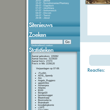
20-07 - jdh009
15-07 - NymphomaniacPhantasy
09-07 - Dagoduck
07-07 - sleuthtiara
07-07 - firehomesick
04-07 - Divcom
04-07 - Teerzii
29-06 - Jdood
Gedetailleerd zoeken
Aantal gebruikers: 229362
Aantal reacties: 3133020
Aantal foto's: 27273
Foto's in Mb: 2159120
Verjaardagen op 07-08:
-FLeSH-
ADSL_Speedy
Anc
Angelo_Ruggiero
appelm0es
Ashampea
Atlantis
B100
Bengel20
benniesnugger
Blaatskaap
Boomselecta
Braindeath
broodjekipkerrie
c1975