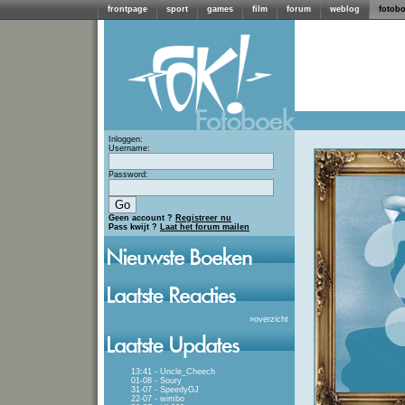
frontpage
sport
games
film
forum
weblog
fotob
Inloggen:
Username:
Password:
Geen account ?
Registreer nu
Pass kwijt ?
Laat het forum mailen
»
overzicht
13:41 - Uncle_Cheech
01-08 - Soury
31-07 - SpeedyGJ
22-07 - wimbo