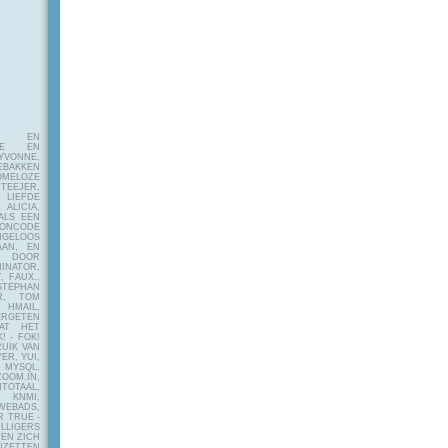
E EN
FIE EN
VONNE,
EBAKKEN
MELOZE
EJER,
LIEFDE
LICIA,
ALS EEN
RONCODE
ANGELOOS
AAN, EN
! DOOR
INATOR,
, FAUX.,
STEPHAN
ER, TOM
MAIL,
ERGETEN
AT HET
! - FOK!
UIK VAN
ER, YUI,
 MYSQL,
OOM.IN,
TAAL,
NMI,
WEBADS,
R TRUE -
ILLIGERS
 EN ZICH
NZETTEN