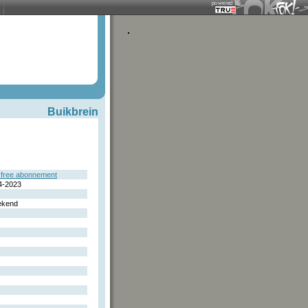
Buikbrein
free abonnement
4-2023
ekend