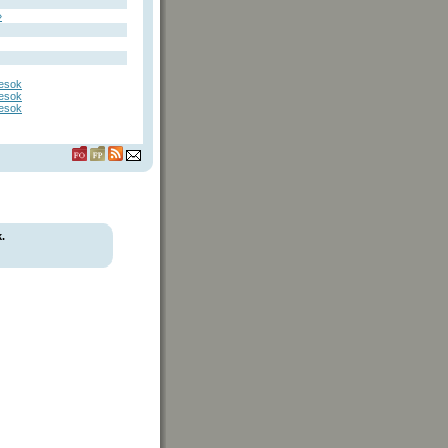
»
esok
esok
esok
.