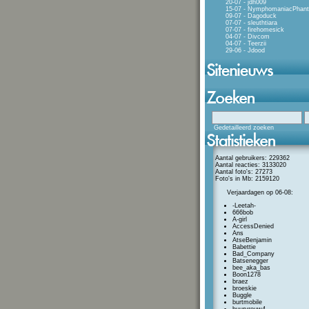
20-07 - jdh009
15-07 - NymphomaniacPhan
09-07 - Dagoduck
07-07 - sleuthtiara
07-07 - firehomesick
04-07 - Divcom
04-07 - Teerzii
29-06 - Jdood
Gedetailleerd zoeken
Aantal gebruikers: 229362
Aantal reacties: 3133020
Aantal foto's: 27273
Foto's in Mb: 2159120
Verjaardagen op 06-08:
-Leetah-
666bob
A-girl
AccessDenied
Ans
AtseBenjamin
Babettie
Bad_Company
Batsenegger
bee_aka_bas
Boon1278
braez
broeskie
Buggle
burtmobile