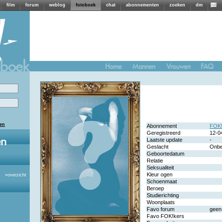
film
forum
weblog
fotoboek
chat
abonnementen
zoeken
dm
len
Abonnement
FOK!
Geregistreerd
12-0
Laatste update
-
Geslacht
Onb
Geboortedatum
Relatie
Seksualiteit
Kleur ogen
»
overzicht
Schoenmaat
Beroep
Studierichting
Woonplaats
Favo forum
geen
Favo FOK!kers