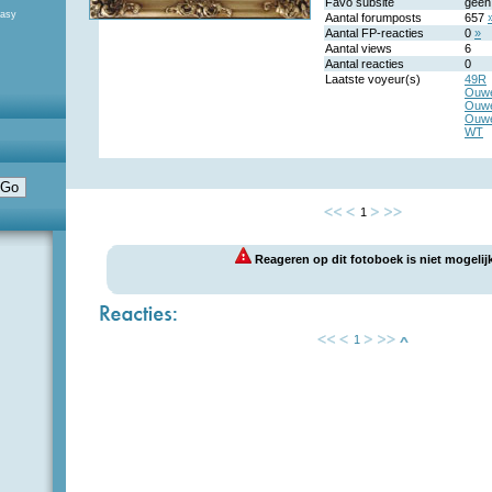
Favo subsite
geen
tasy
Aantal forumposts
657
Aantal FP-reacties
0
»
Aantal views
6
Aantal reacties
0
Laatste voyeur(s)
49R
Ouw
Ouw
Ouw
WT
1
Reageren op dit fotoboek is niet mogelijk
1