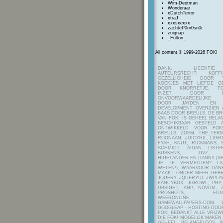
Wim-Deetman
Wonderaar
xDutchTerror
xtraJ
xxxsxexxx
zachteP0rn0sn0r
zuignap
_Fulton_
All content © 1999-2026 FOK!
DANK, LICENTI
AUTEURSRECHT: KOF
GEZELLIGHEID DOOR Y
KOEKJES MET LIEFDE G
DOOR KNORRETJE, TO
INZET DOOR ITE
ONVOORWAARDELIJKE 
DOOR JAYDEN EN A
DEVELOPMENT OVERZIEN 
BAAS DOOR BREULS. DE B
VAN FOK! IS GEHEEL BEL
BESCHIKBAAR GESTELD 
ONTWIKKELD VOOR FOK
BREULS, ZOEM, THE_TERM
ROONAAN, JUICYHIL, LIGHT
FYAH, KNUT, RICKMANS, 
SCHMIDT, AIDAN LIST
BUSKENS, DVZ, H
HIGHLANDER EN DANNY (V
JE TE VERMELDEN? LA
WETEN!), WAARVOOR DANK
MAAKT ONDER MEER GEBR
JQUERY, JQUERYUI, JWPLAY
FANCYBOX, JGROWL, PHP,
DBSIGHT, ANP, NOVUM, Z
PROSHOTS, FILMTO
WEERONLINE, K
GAMEWALLPAPERS.COM, 
GOOGLEAP - HOSTING DOO
FOK! BEDANKT ALLE VRIJW
DIE FOK! MOGELIJK MAKEN
GEHEEL BELANGELOOS I