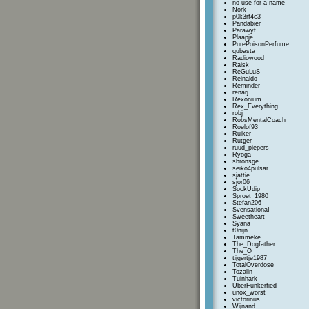
no-use-for-a-name
Nork
p0k3rf4c3
Pandabier
Parawyf
Plaapje
PurePoisonPerfume
qubasta
Radiowood
Raisk
ReGuLuS
Reinaldo
Reminder
renarj
Rexonium
Rex_Everything
robj
RobsMentalCoach
Roelof93
Ruiker
Rutger
ruud_piepers
Ryoga
sbronsge
seiko4pulsar
sjattie
sjor06
SockUdip
Sproet_1980
Stefan206
SvensationaI
Sweetheart
Syana
t0nijn
Tammeke
The_Dogfather
The_O
tijgertje1987
TotalOverdose
Tozalin
Tuinhark
UberFunkerfied
unox_worst
victorinus
Wijnand