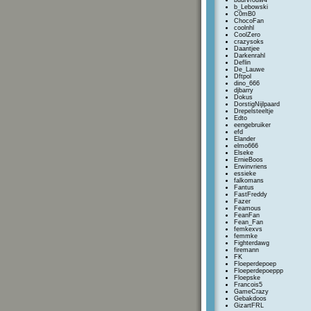
buurvrouw4
b_Lebowski
C0mB0
ChocoFan
coolnhl
CoolZero
crazysoks
Daantjee
Darkenrahl
Deflin
De_Lauwe
Dftpol
dino_666
djbarry
Dokus
DorstigNijlpaard
Drepelsteeltje
Edto
eengebruiker
efd
Elander
elmo666
Elseke
ErnieBoos
Erwinvriens
essieke
falkomans
Fantus
FastFreddy
Fazer
Feamous
FeanFan
Fean_Fan
femkexvs
femmke
Fighterdawg
firemann
FK
Floeperdepoep
Floeperdepoeppp
Floepske
Francois5
GameCrazy
Gebakdoos
GizartFRL