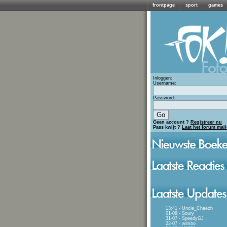
frontpage
sport
games
Inloggen:
Username:
Password:
Geen account ?
Registreer nu
Pass kwijt ?
Laat het forum mai
13:41 - Uncle_Cheech
01-08 - Soury
31-07 - SpeedyGJ
22-07 - wimbo