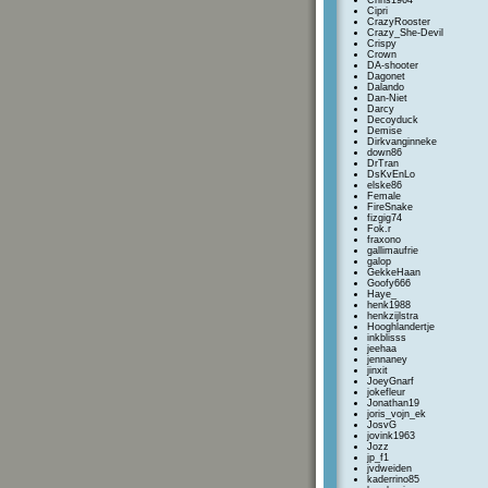
Chris1964
Cipri
CrazyRooster
Crazy_She-Devil
Crispy
Crown
DA-shooter
Dagonet
Dalando
Dan-Niet
Darcy
Decoyduck
Demise
Dirkvanginneke
down86
DrTran
DsKvEnLo
elske86
Female
FireSnake
fizgig74
Fok.r
fraxono
gallimaufrie
galop
GekkeHaan
Goofy666
Haye_
henk1988
henkzijlstra
Hooghlandertje
inkblisss
jeehaa
jennaney
jinxit
JoeyGnarf
jokefleur
Jonathan19
joris_vojn_ek
JosvG
jovink1963
Jozz
jp_f1
jvdweiden
kaderrino85