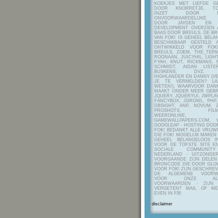
KOEKJES MET LIEFDE G
DOOR KNORRETJE, TO
INZET DOOR ITE
ONVOORWAARDELIJKE 
DOOR JAYDEN EN A
DEVELOPMENT OVERZIEN 
BAAS DOOR BREULS. DE B
VAN FOK! IS GEHEEL BEL
BESCHIKBAAR GESTELD 
ONTWIKKELD VOOR FOK
BREULS, ZOEM, THE_TERM
ROONAAN, JUICYHIL, LIGHT
FYAH, KNUT, RICKMANS, 
SCHMIDT, AIDAN LIST
BUSKENS, DVZ, H
HIGHLANDER EN DANNY (V
JE TE VERMELDEN? LA
WETEN!), WAARVOOR DANK
MAAKT ONDER MEER GEBR
JQUERY, JQUERYUI, JWPLAY
FANCYBOX, JGROWL, PHP,
DBSIGHT, ANP, NOVUM, Z
PROSHOTS, FILMTO
WEERONLINE, K
GAMEWALLPAPERS.COM, 
GOOGLEAP - HOSTING DOO
FOK! BEDANKT ALLE VRIJW
DIE FOK! MOGELIJK MAKEN
GEHEEL BELANGELOOS I
VOOR DE TOFSTE SITE E
SOCIALE COMMUNIT
NEDERLAND - UITZONDE
VOORGAANDE ZIJN DELEN
BRONCODE DIE DOOR GL
VOOR FOK! ZIJN GESCHRE
DE ALGEMENE VOORW
VOOR ONZE ALG
VOORWAARDEN - ZIJN
VERGETEN? MAIL OF M
EVEN IN FB!
disclaimer