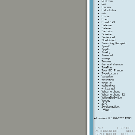
POILover
Poit
Recaro
Riddickulus
rink
Rishie
Roef
Ronald123
Salacnar
Salanar
Sartorius
Scimitar
Sentenced
Skaddicted
Smashing_Pumpkin
SpanK
Spydix
Stakky
Stressed
swoepi
Terones
the_real_shenron
TomMaz
Tour_ED_France
TypoAccount
Vangalen
venomous
voetmar
vwfreakvw
whiteangel
Whizmorpheus
Whizmorpheus_82
WillemDeZwijger
Woogy
z3r0-
Zwolsemalloot
_Viper_
All content © 1999-2026 FOK!
DANK, LICENTI
AUTEURSRECHT: KOF
GEZELLIGHEID DOOR Y