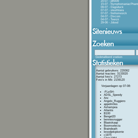
20-07 - jdh009
15-07 - NymphomaniacPhan
09-07 - Dagoduck
07-07 - sleuthtiara
07-07 - firehomesick
04-07 - Divcom
04-07 - Teerzii
29-06 - Jdood
Gedetailleerd zoeken
Aantal gebruikers: 229362
Aantal reacties: 3133020
Aantal foto's: 27273
Foto's in Mb: 2159120
Verjaardagen op 07-08:
-FLeSH-
ADSL_Speedy
Anc
Angelo_Ruggiero
appelm0es
Ashampea
Atlantis
B100
Bengel20
benniesnugger
Blaatskaap
Boomselecta
Braindeath
broodjekipkerrie
c1975