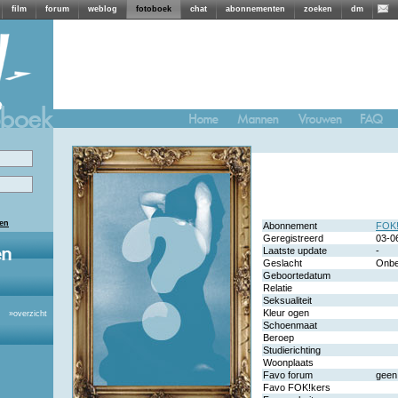
film
forum
weblog
fotoboek
chat
abonnementen
zoeken
dm
len
Abonnement
FOK!
Geregistreerd
03-0
Laatste update
-
Geslacht
Onb
Geboortedatum
Relatie
Seksualiteit
Kleur ogen
»
overzicht
Schoenmaat
Beroep
Studierichting
Woonplaats
Favo forum
geen
Favo FOK!kers