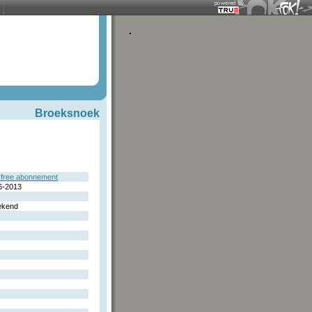
Broeksnoek
free abonnement
6-2013
ekend