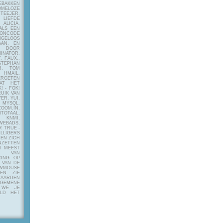
EBAKKEN
MELOZE
EJER,
LIEFDE
LICIA,
ALS EEN
RONCODE
ANGELOOS
AAN, EN
! DOOR
INATOR,
, FAUX.,
STEPHAN
ER, TOM
MAIL,
ERGETEN
AT HET
! - FOK!
UIK VAN
ER, YUI,
 MYSQL,
OOM.IN,
TAAL,
NMI,
WEBADS,
R TRUE -
ILLIGERS
 EN ZICH
NZETTEN
N MEEST
Y VAN
RING OP
 VAN DE
OWMOUSE
VEN.
- ZIE
AARDEN
EMENE
 WE JE
ELD HET