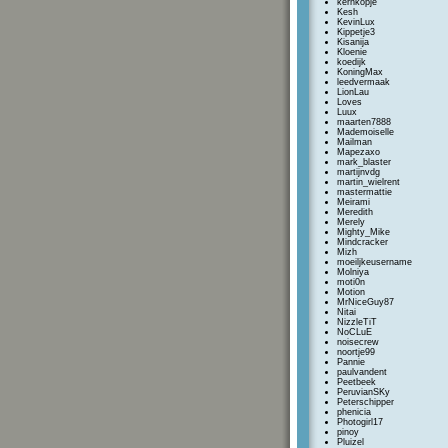
kernkopje
Kesh
KevinLux
Kippetje3
Kisanija
Kloenie
koedijk
KoningMax
leedvermaak
LionLau
Loves
Luux
maarten7888
Mademoiselle
Mailman
Mapezaxo
mark_blaster
martijnvdg
martin_wielrent
mastermattie
Meirami
Meredith
Merely
Mighty_Mike
Mindcracker
Mizh
moeiljkeusername
Molniya
moti0n
Motion
MrNiceGuy87
Nitai
NizzleTiT
NoCLuE
noisecrew
noortje99
Pannie
paulvandent
Peetbeek
PeruvianSKy
Peterschipper
phenicia
Photogirl17
pinoy
Pluizel