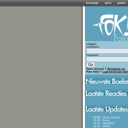
frontpage
sport
games
Inloggen:
Username:
Password:
Geen account ?
Registreer nu
Pass kwijt ?
Laat het forum mai
06-08 - Uncle_Cheech
01-08 - Soury
31-07 - SpeedyGJ
22-07 - wimbo