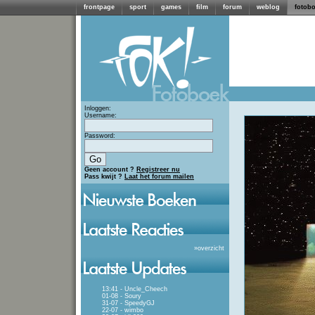
frontpage
sport
games
film
forum
weblog
fotob
Inloggen:
Username:
Password:
Geen account ?
Registreer nu
Pass kwijt ?
Laat het forum mailen
»
overzicht
13:41 - Uncle_Cheech
01-08 - Soury
31-07 - SpeedyGJ
22-07 - wimbo