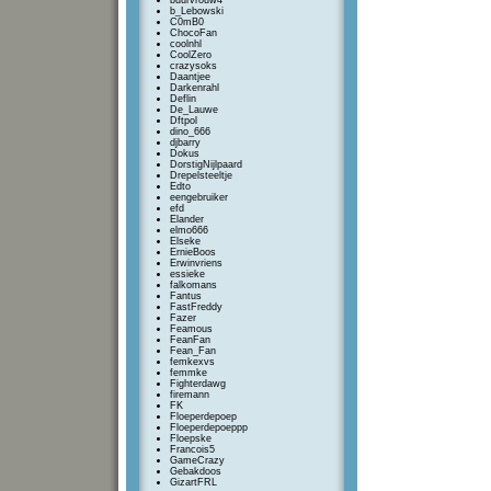
buurvrouw4
b_Lebowski
C0mB0
ChocoFan
coolnhl
CoolZero
crazysoks
Daantjee
Darkenrahl
Deflin
De_Lauwe
Dftpol
dino_666
djbarry
Dokus
DorstigNijlpaard
Drepelsteeltje
Edto
eengebruiker
efd
Elander
elmo666
Elseke
ErnieBoos
Erwinvriens
essieke
falkomans
Fantus
FastFreddy
Fazer
Feamous
FeanFan
Fean_Fan
femkexvs
femmke
Fighterdawg
firemann
FK
Floeperdepoep
Floeperdepoeppp
Floepske
Francois5
GameCrazy
Gebakdoos
GizartFRL