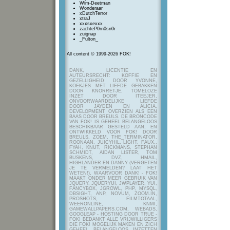
Wim-Deetman
Wonderaar
xDutchTerror
xtraJ
xxxsxexxx
zachteP0rn0sn0r
zuignap
_Fulton_
All content © 1999-2026 FOK!
DANK, LICENTIE EN
AUTEURSRECHT: KOFFIE EN
GEZELLIGHEID DOOR YVONNE,
KOEKJES MET LIEFDE GEBAKKEN
DOOR KNORRETJE, TOMELOZE
INZET DOOR ITEEJER,
ONVOORWAARDELIJKE LIEFDE
DOOR JAYDEN EN ALICIA,
DEVELOPMENT OVERZIEN ALS EEN
BAAS DOOR BREULS. DE BRONCODE
VAN FOK! IS GEHEEL BELANGELOOS
BESCHIKBAAR GESTELD AAN, EN
ONTWIKKELD VOOR FOK! DOOR
BREULS, ZOEM, THE_TERMINATOR,
ROONAAN, JUICYHIL, LIGHT, FAUX.,
FYAH, KNUT, RICKMANS, STEPHAN
SCHMIDT, AIDAN LISTER, TOM
BUSKENS, DVZ, HMAIL,
HIGHLANDER EN DANNY (VERGETEN
JE TE VERMELDEN? LAAT HET
WETEN!), WAARVOOR DANK! - FOK!
MAAKT ONDER MEER GEBRUIK VAN
JQUERY, JQUERYUI, JWPLAYER, YUI,
FANCYBOX, JGROWL, PHP, MYSQL,
DBSIGHT, ANP, NOVUM, ZOOM.IN,
PROSHOTS, FILMTOTAAL,
WEERONLINE, KNMI,
GAMEWALLPAPERS.COM, WEBADS,
GOOGLEAP - HOSTING DOOR TRUE -
FOK! BEDANKT ALLE VRIJWILLIGERS
DIE FOK! MOGELIJK MAKEN EN ZICH
GEHEEL BELANGELOOS INZETTEN