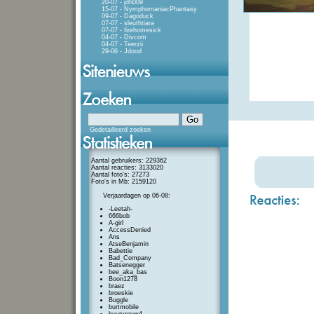
20-07 - jdh009
15-07 - NymphomaniacPhantasy
09-07 - Dagoduck
07-07 - sleuthtiara
07-07 - firehomesick
04-07 - Divcom
04-07 - Teerzii
29-06 - Jdood
Gedetailleerd zoeken
Aantal gebruikers: 229362
Aantal reacties: 3133020
Aantal foto's: 27273
Foto's in Mb: 2159120
Verjaardagen op 06-08:
-Leetah-
666bob
A-girl
AccessDenied
Ans
AtseBenjamin
Babettie
Bad_Company
Batsenegger
bee_aka_bas
Boon1278
braez
broeskie
Buggle
burtmobile