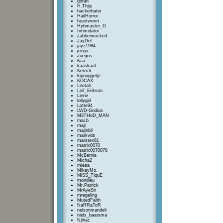
goran
H.Thijs
hackerhater
HailHorror
heartworm
Hybmaster_D
Intimidator
Jabberwocked
JayDel
jayz1984
juego
Juegos
Kaa
kaaskaaf
Kerrick
kipnuggetje
KOCAX
Leetah
Leif_Erikson
Liene
lollygirl
Lotte94
LWD-Godius
M3THoD_MAN
mai.b
maji
majinbil
markvds
marstex81
matrix0070
matrix0070078
McBernie
Micha2
miesa
MikeyMo.
MiSS_TiquE
mondieu
Mr.Patrick
MrAyeSir
mregeling
MutedFaith
NaRRaToR
nelsonmandeli
niels_baarsma
Njilrac