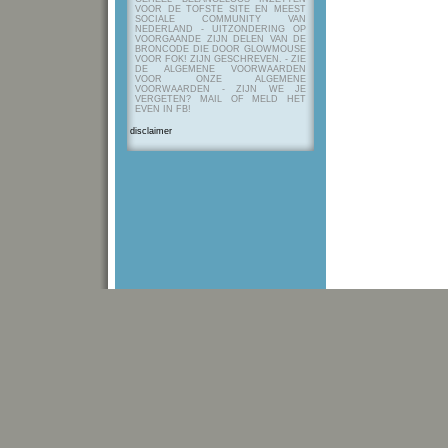
VOOR DE TOFSTE SITE EN MEEST
SOCIALE COMMUNITY VAN
NEDERLAND - UITZONDERING OP
VOORGAANDE ZIJN DELEN VAN DE
BRONCODE DIE DOOR GLOWMOUSE
VOOR FOK! ZIJN GESCHREVEN.
- ZIE
DE ALGEMENE VOORWAARDEN
VOOR ONZE ALGEMENE
VOORWAARDEN - ZIJN WE JE
VERGETEN? MAIL OF MELD HET
EVEN IN FB!
disclaimer