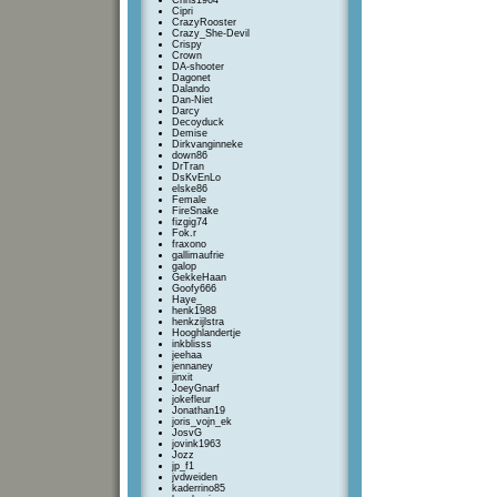
Chris1964
Cipri
CrazyRooster
Crazy_She-Devil
Crispy
Crown
DA-shooter
Dagonet
Dalando
Dan-Niet
Darcy
Decoyduck
Demise
Dirkvanginneke
down86
DrTran
DsKvEnLo
elske86
Female
FireSnake
fizgig74
Fok.r
fraxono
gallimaufrie
galop
GekkeHaan
Goofy666
Haye_
henk1988
henkzijlstra
Hooghlandertje
inkblisss
jeehaa
jennaney
jinxit
JoeyGnarf
jokefleur
Jonathan19
joris_vojn_ek
JosvG
jovink1963
Jozz
jp_f1
jvdweiden
kaderrino85