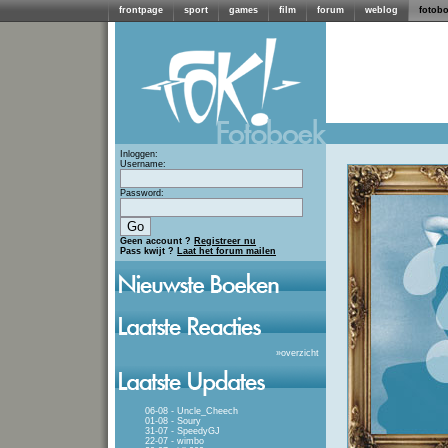
frontpage
sport
games
film
forum
weblog
fotob
Inloggen:
Username:
Password:
Geen account ?
Registreer nu
Pass kwijt ?
Laat het forum mailen
»
overzicht
06-08 - Uncle_Cheech
01-08 - Soury
31-07 - SpeedyGJ
22-07 - wimbo