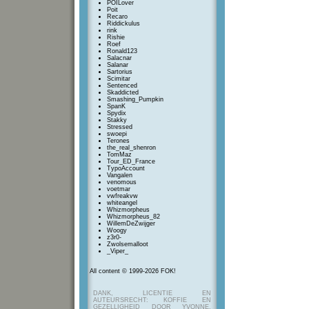
POILover
Poit
Recaro
Riddickulus
rink
Rishie
Roef
Ronald123
Salacnar
Salanar
Sartorius
Scimitar
Sentenced
Skaddicted
Smashing_Pumpkin
SpanK
Spydix
Stakky
Stressed
swoepi
Terones
the_real_shenron
TomMaz
Tour_ED_France
TypoAccount
Vangalen
venomous
voetmar
vwfreakvw
whiteangel
Whizmorpheus
Whizmorpheus_82
WillemDeZwijger
Woogy
z3r0-
Zwolsemalloot
_Viper_
All content © 1999-2026 FOK!
DANK, LICENTIE EN
AUTEURSRECHT: KOFFIE EN
GEZELLIGHEID DOOR YVONNE,