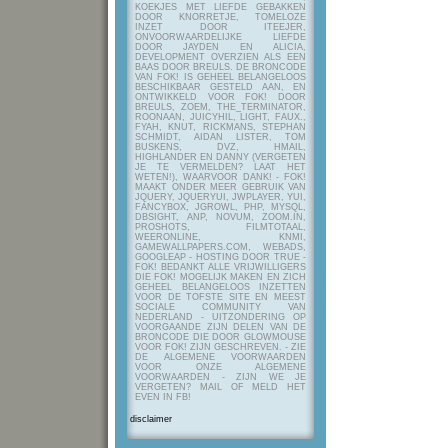
KOEKJES MET LIEFDE GEBAKKEN
DOOR KNORRETJE, TOMELOZE
INZET DOOR ITEEJER,
ONVOORWAARDELIJKE LIEFDE
DOOR JAYDEN EN ALICIA,
DEVELOPMENT OVERZIEN ALS EEN
BAAS DOOR BREULS. DE BRONCODE
VAN FOK! IS GEHEEL BELANGELOOS
BESCHIKBAAR GESTELD AAN, EN
ONTWIKKELD VOOR FOK! DOOR
BREULS, ZOEM, THE_TERMINATOR,
ROONAAN, JUICYHIL, LIGHT, FAUX.,
FYAH, KNUT, RICKMANS, STEPHAN
SCHMIDT, AIDAN LISTER, TOM
BUSKENS, DVZ, HMAIL,
HIGHLANDER EN DANNY (VERGETEN
JE TE VERMELDEN? LAAT HET
WETEN!), WAARVOOR DANK! - FOK!
MAAKT ONDER MEER GEBRUIK VAN
JQUERY, JQUERYUI, JWPLAYER, YUI,
FANCYBOX, JGROWL, PHP, MYSQL,
DBSIGHT, ANP, NOVUM, ZOOM.IN,
PROSHOTS, FILMTOTAAL,
WEERONLINE, KNMI,
GAMEWALLPAPERS.COM, WEBADS,
GOOGLEAP - HOSTING DOOR TRUE -
FOK! BEDANKT ALLE VRIJWILLIGERS
DIE FOK! MOGELIJK MAKEN EN ZICH
GEHEEL BELANGELOOS INZETTEN
VOOR DE TOFSTE SITE EN MEEST
SOCIALE COMMUNITY VAN
NEDERLAND - UITZONDERING OP
VOORGAANDE ZIJN DELEN VAN DE
BRONCODE DIE DOOR GLOWMOUSE
VOOR FOK! ZIJN GESCHREVEN.
- ZIE
DE ALGEMENE VOORWAARDEN
VOOR ONZE ALGEMENE
VOORWAARDEN - ZIJN WE JE
VERGETEN? MAIL OF MELD HET
EVEN IN FB!
disclaimer