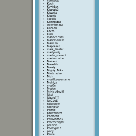
kernkopje
Kesh
KevinLux
Kippetje3
Kisanija
Kloenie
koedijk
KoningMax
leedvermaak
LionLau
Loves
Luux
maarten7888
Mademoiselle
Mailman
Mapezaxo
mark_blaster
martijnvdg
martin_wielrent
mastermattie
Meirami
Meredith
Merely
Mighty_Mike
Mindcracker
Mizh
moeiljkeusername
Molniya
moti0n
Motion
MrNiceGuy87
Nitai
NizzleTiT
NoCLuE
noisecrew
noortje99
Pannie
paulvandent
Peetbeek
PeruvianSKy
Peterschipper
phenicia
Photogirl17
pinoy
Pluizel