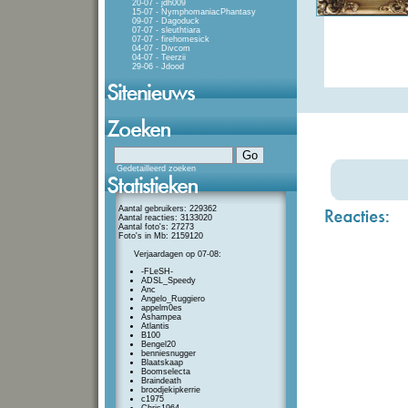
20-07 - jdh009
15-07 - NymphomaniacPhantasy
09-07 - Dagoduck
07-07 - sleuthtiara
07-07 - firehomesick
04-07 - Divcom
04-07 - Teerzii
29-06 - Jdood
Gedetailleerd zoeken
Aantal gebruikers: 229362
Aantal reacties: 3133020
Aantal foto's: 27273
Foto's in Mb: 2159120
Verjaardagen op 07-08:
-FLeSH-
ADSL_Speedy
Anc
Angelo_Ruggiero
appelm0es
Ashampea
Atlantis
B100
Bengel20
benniesnugger
Blaatskaap
Boomselecta
Braindeath
broodjekipkerrie
c1975