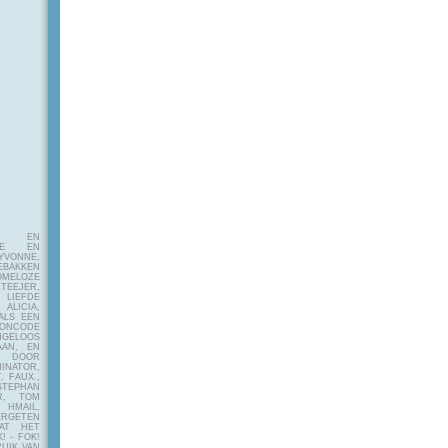
E EN
FIE EN
VONNE,
EBAKKEN
MELOZE
EJER,
LIEFDE
LICIA,
ALS EEN
RONCODE
ANGELOOS
AAN, EN
! DOOR
INATOR,
, FAUX.,
STEPHAN
ER, TOM
MAIL,
ERGETEN
AT HET
! - FOK!
UIK VAN