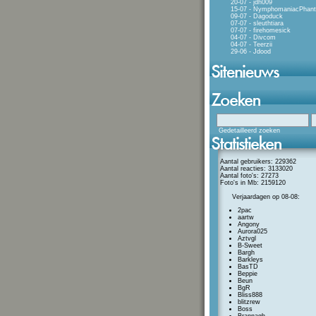
20-07 - jdh009
15-07 - NymphomaniacPhan
09-07 - Dagoduck
07-07 - sleuthtiara
07-07 - firehomesick
04-07 - Divcom
04-07 - Teerzii
29-06 - Jdood
Gedetailleerd zoeken
Aantal gebruikers: 229362
Aantal reacties: 3133020
Aantal foto's: 27273
Foto's in Mb: 2159120
Verjaardagen op 08-08:
2pac
aartw
Angony
Aurora025
Aztvgl
B-Sweet
Bargh
Barkleys
BasTD
Beppie
Beun
BgR
Bliss888
blitzrew
Boss