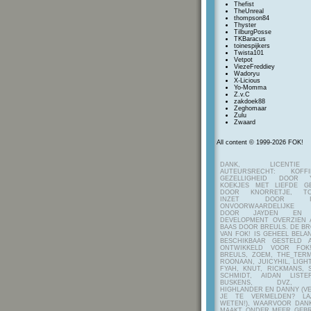
Thefist
TheUnreal
thompson84
Thyster
TilburgPosse
TKBaracus
toinespijkers
Twista101
Vetpot
ViezeFreddiey
Wadoryu
X-Licious
Yo-Momma
Z.v.C
zakdoek88
Zeghomaar
Zulu
Zwaard
All content © 1999-2026 FOK!
DANK, LICENTI
AUTEURSRECHT: KOF
GEZELLIGHEID DOOR Y
KOEKJES MET LIEFDE G
DOOR KNORRETJE, TO
INZET DOOR ITE
ONVOORWAARDELIJKE 
DOOR JAYDEN EN A
DEVELOPMENT OVERZIEN 
BAAS DOOR BREULS. DE B
VAN FOK! IS GEHEEL BEL
BESCHIKBAAR GESTELD 
ONTWIKKELD VOOR FOK
BREULS, ZOEM, THE_TERM
ROONAAN, JUICYHIL, LIGHT
FYAH, KNUT, RICKMANS, 
SCHMIDT, AIDAN LIST
BUSKENS, DVZ, H
HIGHLANDER EN DANNY (V
JE TE VERMELDEN? LA
WETEN!), WAARVOOR DANK
MAAKT ONDER MEER GEBR