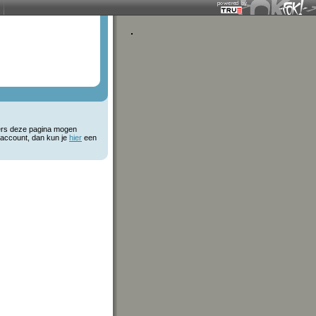
kers deze pagina mogen
 account, dan kun je
hier
een