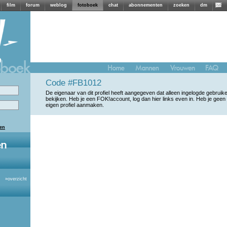
film
forum
weblog
fotoboek
chat
abonnementen
zoeken
dm
Code #FB1012
De eigenaar van dit profiel heeft aangegeven dat alleen ingelogde gebrui
bekijken. Heb je een FOK!account, log dan hier links even in. Heb je geen
eigen profiel aanmaken.
len
»
overzicht