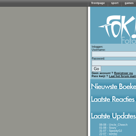
frontpage
sport
games
Inloggen:
Username:
Password:
Geen account ?
Registreer nu
Pass kwijt ?
Laat het forum mai
06-08 - Uncle_Cheech
01-08 - Soury
31-07 - SpeedyGJ
22-07 - wimbo