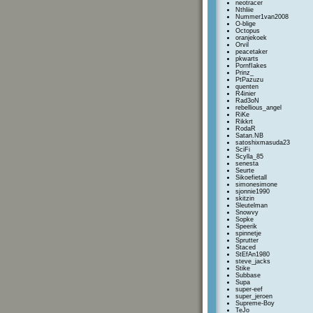
neotracer
Nthliie
Nummer1van2008
O-blige
Octopus
oranjekoek
Orvil
peacetaker
pkwarts
PornfIakes
Prinz_
PtPazuzu
quenten
R4inier
Rad3oN
rebellious_angel
RiKe
Rikkrt
RodaR
Satan.NB
satoshixmasuda23
SciFi
Scylla_85
senesta
Seurte
Sikoefietall
simonesimone
sjonnie1990
skitzin
Sleutelman
Snowvy
Sopke
Speerik
spinnetje
Sprutter
Staced
StEfAn1980
steve_jacks
Stike
Subbase
Supa
super-eef
super_jeroen
Supreme-Boy
TeJo