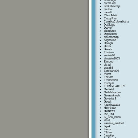
Brannagh
break-kid
Brekebeentje
buckie
canntt
ChocAdelic
CrazyRay
CumbiaColombiana
DaiSaigo
DaKeY
didadurex
Digillusion
dirkertjedap
doghound
DoingK
Droxz
Dwork
Edwin---
eenink03
einstein2005
Elmooo
elvad
espa88
Esteban899
fhorst
Foklore
Freddie555
frisotjuh
FUCKxFAILURE
Garfield
GeileMaarten
Gemaskerde
GotenksS
Goudt
hasnikababa
HolyBean
Humswa
Ice_Tea
Ik_Ben_Brian
insul
iraanse_malloot
Isjiek
Ivoos
J3thro
Jazpkip