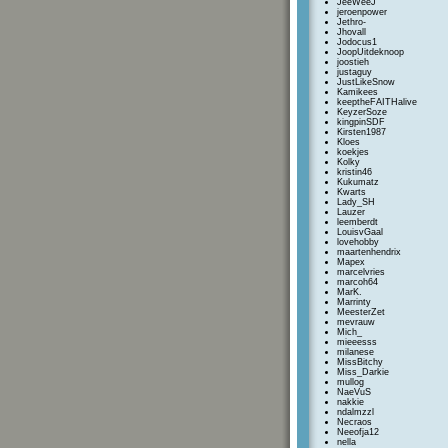
JeeWeeJ
jeroenpower
Jethro-
Jhovall
Jodocus1
JoopUitdeknoop
joostieh
justaguy
JustLikeSnow
Kamikees
keeptheFAITHalive
KeyzerSoze
kingpinSDF
Kirsten1987
Kloes
koekjes
Kolky
kristin46
Kukumatz
Kwarts
Lady_SH
Lauzer
leemberdt
LouisvGaal
lovehobby
maartenhendrix
Mapex
marcelvries
marcoh64
MarK.
Marrinty
MeesterZet
mevrauw
Mich_
mieeesss
milanese
MissBitchy
Miss_Darkie
mullog
NaeVuS
nakkie
ndalmzzl
Necraos
Neeofja12
nella