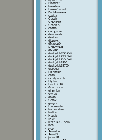
bjorni1979
Bloodpet
brambbot
BrokenSword
BudMoureaux
capibar
Caralin
Chandran
Charlie77
contra
crazyjapie
daniquevb
davidov
distrexx
dMaestr0
DreamALot
drZymo
dukkyduk92222765
dukkyduk93333765
dukkyduk95555765
dukkyduk9800
dukkyduk98750
eisbegel
Emphasis
enk89
evertjanhenk
FlyTrix
Frank_C100
Geomancer
gimmilan
Giorgio
gorgo
GrooV
gungnir
Haswandje
hoi_en_doei
hotlips
Huugje
IHVK
ikhebTOCHgelijk
iona
jagga
Jannekje
Jennif3r
jeroenPf