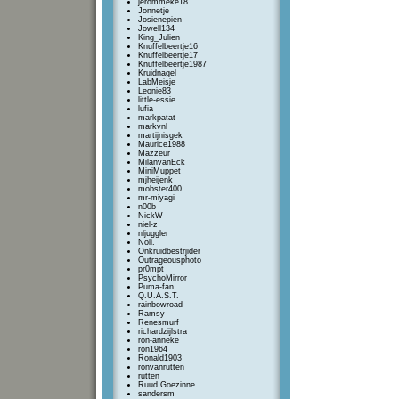
jerommeke18
Jonnetje
Josienepien
Jowell134
King_Julien
Knuffelbeertje16
Knuffelbeertje17
Knuffelbeertje1987
Kruidnagel
LabMeisje
Leonie83
little-essie
lufia
markpatat
markvnl
martijnisgek
Maurice1988
Mazzeur
MilanvanEck
MiniMuppet
mjheijenk
mobster400
mr-miyagi
n00b
NickW
niel-z
nljuggler
Noli.
Onkruidbestrjider
Outrageousphoto
pr0mpt
PsychoMirror
Puma-fan
Q.U.A.S.T.
rainbowroad
Ramsy
Renesmurf
richardzijlstra
ron-anneke
ron1964
Ronald1903
ronvanrutten
rutten
Ruud.Goezinne
sandersm