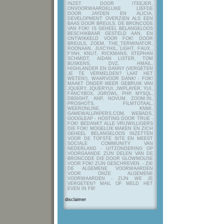
INZET DOOR ITEEJER,
ONVOORWAARDELIJKE LIEFDE
DOOR JAYDEN EN ALICIA,
DEVELOPMENT OVERZIEN ALS EEN
BAAS DOOR BREULS. DE BRONCODE
VAN FOK! IS GEHEEL BELANGELOOS
BESCHIKBAAR GESTELD AAN, EN
ONTWIKKELD VOOR FOK! DOOR
BREULS, ZOEM, THE_TERMINATOR,
ROONAAN, JUICYHIL, LIGHT, FAUX.,
FYAH, KNUT, RICKMANS, STEPHAN
SCHMIDT, AIDAN LISTER, TOM
BUSKENS, DVZ, HMAIL,
HIGHLANDER EN DANNY (VERGETEN
JE TE VERMELDEN? LAAT HET
WETEN!), WAARVOOR DANK! - FOK!
MAAKT ONDER MEER GEBRUIK VAN
JQUERY, JQUERYUI, JWPLAYER, YUI,
FANCYBOX, JGROWL, PHP, MYSQL,
DBSIGHT, ANP, NOVUM, ZOOM.IN,
PROSHOTS, FILMTOTAAL,
WEERONLINE, KNMI,
GAMEWALLPAPERS.COM, WEBADS,
GOOGLEAP - HOSTING DOOR TRUE -
FOK! BEDANKT ALLE VRIJWILLIGERS
DIE FOK! MOGELIJK MAKEN EN ZICH
GEHEEL BELANGELOOS INZETTEN
VOOR DE TOFSTE SITE EN MEEST
SOCIALE COMMUNITY VAN
NEDERLAND - UITZONDERING OP
VOORGAANDE ZIJN DELEN VAN DE
BRONCODE DIE DOOR GLOWMOUSE
VOOR FOK! ZIJN GESCHREVEN.
- ZIE
DE ALGEMENE VOORWAARDEN
VOOR ONZE ALGEMENE
VOORWAARDEN - ZIJN WE JE
VERGETEN? MAIL OF MELD HET
EVEN IN FB!
disclaimer