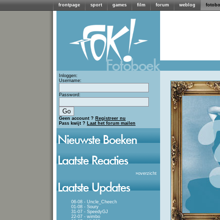
frontpage
sport
games
film
forum
weblog
fotob
Inloggen:
Username:
Password:
Geen account ?
Registreer nu
Pass kwijt ?
Laat het forum mailen
»
overzicht
06-08 - Uncle_Cheech
01-08 - Soury
31-07 - SpeedyGJ
22-07 - wimbo