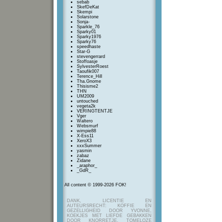
sebab
SkefDeKat
Skempi
Solarstone
Sonja-
Sparkle_76
Sparky01
Sparky1976
Sparky76
speedhaste
Star-G
stevengerrard
Stoffoasje
SylvesterRoest
Taoufik007
Terence_Hill
Tha.Gnome
Thisisme2
THN
UM2009
untouched
vegeta2k
VERINGTENTJE
Vger
Waltero
Websmurf
wimpie88
X-Ess11
XeroX3
xxxSummer
yasmin
zabaz
Zidane
_araphor_
_GdR_
All content © 1999-2026 FOK!
DANK, LICENTIE EN
AUTEURSRECHT: KOFFIE EN
GEZELLIGHEID DOOR YVONNE,
KOEKJES MET LIEFDE GEBAKKEN
DOOR KNORRETJE, TOMELOZE