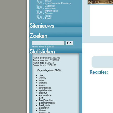
20-07 - jdh009
15-07 - NymphomaniacPhantasy
09-07 - Dagoduck
07-07 - sleuthtiara
07-07 - firehomesick
04-07 - Divcom
04-07 - Teerzii
29-06 - Jdood
Gedetailleerd zoeken
Aantal gebruikers: 229362
Aantal reacties: 3133020
Aantal foto's: 27273
Foto's in Mb: 2159120
Verjaardagen op 09-08:
.livvy
2funky
aa-o
agassie
Aineo
ajrsmeekes
aprildewinter
araph0r
Archeodude
b3n
BaajGuardian
BaantjerWebby
Basf_dude
Beast667
bietser