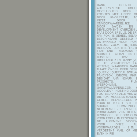
DANK, LICENTI
AUTEURSRECHT: KOF
GEZELLIGHEID DOOR Y
KOEKJES MET LIEFDE G
DOOR KNORRETJE, TO
INZET DOOR ITE
ONVOORWAARDELIJKE 
DOOR JAYDEN EN A
DEVELOPMENT OVERZIEN 
BAAS DOOR BREULS. DE B
VAN FOK! IS GEHEEL BEL
BESCHIKBAAR GESTELD 
ONTWIKKELD VOOR FOK
BREULS, ZOEM, THE_TERM
ROONAAN, JUICYHIL, LIGHT
FYAH, KNUT, RICKMANS, 
SCHMIDT, AIDAN LIST
BUSKENS, DVZ, H
HIGHLANDER EN DANNY (V
JE TE VERMELDEN? LA
WETEN!), WAARVOOR DANK
MAAKT ONDER MEER GEBR
JQUERY, JQUERYUI, JWPLAY
FANCYBOX, JGROWL, PHP,
DBSIGHT, ANP, NOVUM, Z
PROSHOTS, FILMTO
WEERONLINE, K
GAMEWALLPAPERS.COM, 
GOOGLEAP - HOSTING DOO
FOK! BEDANKT ALLE VRIJW
DIE FOK! MOGELIJK MAKEN
GEHEEL BELANGELOOS I
VOOR DE TOFSTE SITE E
SOCIALE COMMUNIT
NEDERLAND - UITZONDE
VOORGAANDE ZIJN DELEN
BRONCODE DIE DOOR GL
VOOR FOK! ZIJN GESCHRE
DE ALGEMENE VOORW
VOOR ONZE ALG
VOORWAARDEN - ZIJN
VERGETEN? MAIL OF M
EVEN IN FB!