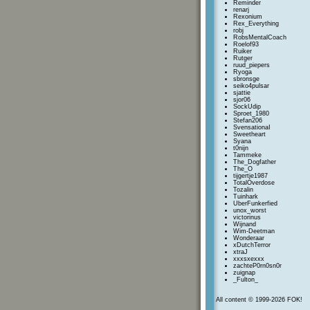
Reminder
renarj
Rexonium
Rex_Everything
robj
RobsMentalCoach
Roelof93
Ruiker
Rutger
ruud_piepers
Ryoga
sbronsge
seiko4pulsar
sjattie
sjor06
SockUdip
Sproet_1980
Stefan206
SvensationaI
Sweetheart
Syana
t0nijn
Tammeke
The_Dogfather
The_O
tijgertje1987
TotalOverdose
Tozalin
Tuinhark
UberFunkerfied
unox_worst
victorinus
Wijnand
Wim-Deetman
Wonderaar
xDutchTerror
xtraJ
xxxsxexxx
zachteP0rn0sn0r
zuignap
_Fulton_
All content © 1999-2026 FOK!