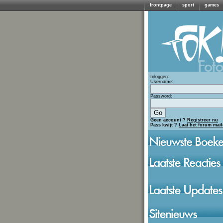
frontpage
sport
games
Inloggen:
Username:
Password:
Geen account ?
Registreer nu
Pass kwijt ?
Laat het forum mai