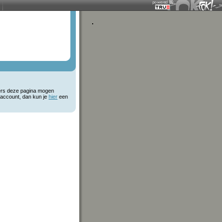
kers deze pagina mogen
 account, dan kun je
hier
een