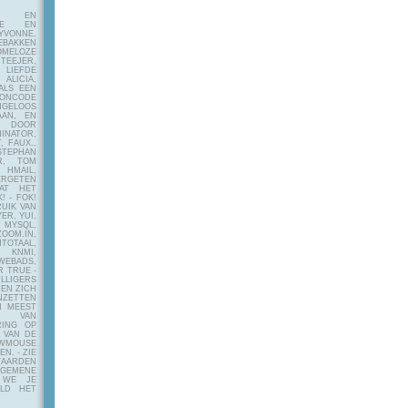
E EN
FIE EN
VONNE,
EBAKKEN
MELOZE
EJER,
LIEFDE
LICIA,
ALS EEN
RONCODE
ANGELOOS
AAN, EN
! DOOR
INATOR,
, FAUX.,
STEPHAN
ER, TOM
MAIL,
ERGETEN
AT HET
! - FOK!
UIK VAN
ER, YUI,
 MYSQL,
OOM.IN,
TAAL,
NMI,
WEBADS,
R TRUE -
ILLIGERS
 EN ZICH
NZETTEN
N MEEST
Y VAN
RING OP
 VAN DE
OWMOUSE
VEN.
- ZIE
AARDEN
EMENE
 WE JE
ELD HET