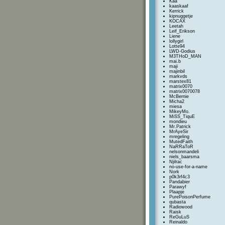
Kaa
kaaskaaf
Kerrick
kipnuggetje
KOCAX
Leetah
Leif_Erikson
Liene
lollygirl
Lotte94
LWD-Godius
M3THoD_MAN
mai.b
maji
majinbil
markvds
marstex81
matrix0070
matrix0070078
McBernie
Micha2
miesa
MikeyMo.
MiSS_TiquE
mondieu
Mr.Patrick
MrAyeSir
mregeling
MutedFaith
NaRRaToR
nelsonmandeli
niels_baarsma
Njilrac
no-use-for-a-name
Nork
p0k3rf4c3
Pandabier
Parawyf
Plaapje
PurePoisonPerfume
qubasta
Radiowood
Raisk
ReGuLuS
Reinaldo