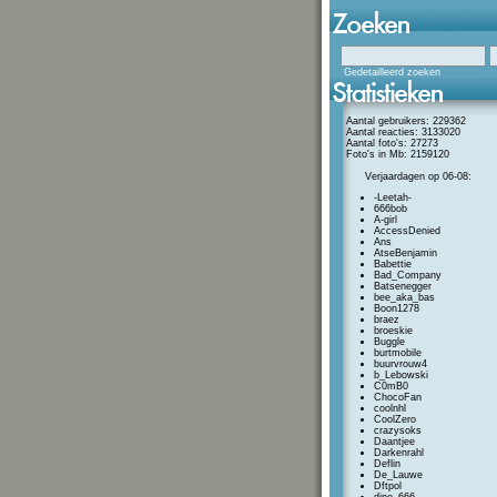
Gedetailleerd zoeken
Aantal gebruikers: 229362
Aantal reacties: 3133020
Aantal foto's: 27273
Foto's in Mb: 2159120
Verjaardagen op 06-08:
-Leetah-
666bob
A-girl
AccessDenied
Ans
AtseBenjamin
Babettie
Bad_Company
Batsenegger
bee_aka_bas
Boon1278
braez
broeskie
Buggle
burtmobile
buurvrouw4
b_Lebowski
C0mB0
ChocoFan
coolnhl
CoolZero
crazysoks
Daantjee
Darkenrahl
Deflin
De_Lauwe
Dftpol