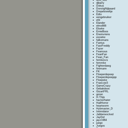
dino_666
djbarry
Dokus
DorstigNijlpaard
Drepelsteeltje
Edto
eengebruiker
efd
Elander
elmo666
Elseke
ErnieBoos
Erwinvriens
essieke
falkomans
Fantus
FastFreddy
Fazer
Feamous
FeanFan
Fean_Fan
femkexvs
femmke
Fighterdawg
firemann
FK
Floeperdepoep
Floeperdepoeppp
Floepske
Francois5
GameCrazy
Gebakdoos
GizartFRL
goran
H.Thijs
hackerhater
HailHorror
heartworm
Hybmaster_D
Intimidator
Jabberwocked
JayDel
jayz1984
juego
Juegos