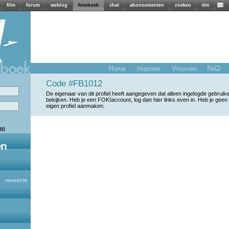
film
forum
weblog
fotoboek
chat
abonnementen
zoeken
dm
Code #FB1012
De eigenaar van dit profiel heeft aangegeven dat alleen ingelogde gebrui
bekijken. Heb je een FOK!account, log dan hier links even in. Heb je geen
eigen profiel aanmaken.
len
»
overzicht