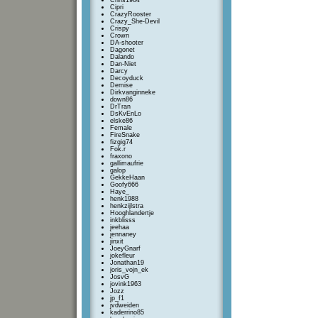
Chris1964
Cipri
CrazyRooster
Crazy_She-Devil
Crispy
Crown
DA-shooter
Dagonet
Dalando
Dan-Niet
Darcy
Decoyduck
Demise
Dirkvanginneke
down86
DrTran
DsKvEnLo
elske86
Female
FireSnake
fizgig74
Fok.r
fraxono
gallimaufrie
galop
GekkeHaan
Goofy666
Haye_
henk1988
henkzijlstra
Hooghlandertje
inkblisss
jeehaa
jennaney
jinxit
JoeyGnarf
jokefleur
Jonathan19
joris_vojn_ek
JosvG
jovink1963
Jozz
jp_f1
jvdweiden
kaderrino85