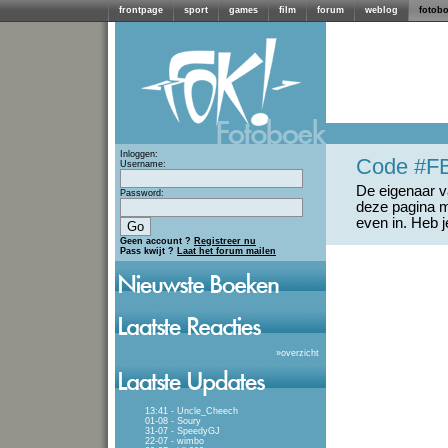
frontpage
sport
games
film
forum
weblog
fotob
Inloggen:
Code #F
Username:
De eigenaar va
Password:
deze pagina m
even in. Heb 
Geen account ?
Registreer nu
Pass kwijt ?
Laat het forum mailen
»
overzicht
13:41 - Uncle_Cheech
01-08 - Soury
31-07 - SpeedyGJ
22-07 - wimbo