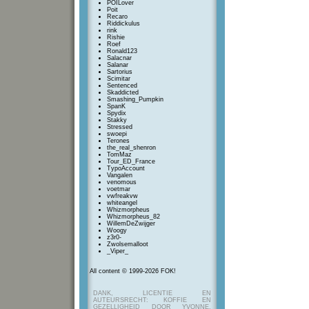
POILover
Poit
Recaro
Riddickulus
rink
Rishie
Roef
Ronald123
Salacnar
Salanar
Sartorius
Scimitar
Sentenced
Skaddicted
Smashing_Pumpkin
SpanK
Spydix
Stakky
Stressed
swoepi
Terones
the_real_shenron
TomMaz
Tour_ED_France
TypoAccount
Vangalen
venomous
voetmar
vwfreakvw
whiteangel
Whizmorpheus
Whizmorpheus_82
WillemDeZwijger
Woogy
z3r0-
Zwolsemalloot
_Viper_
All content © 1999-2026 FOK!
DANK, LICENTIE EN
AUTEURSRECHT: KOFFIE EN
GEZELLIGHEID DOOR YVONNE,