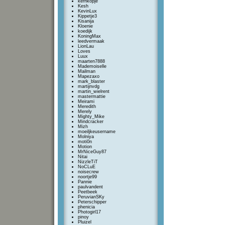
kernkopje
Kesh
KevinLux
Kippetje3
Kisanija
Kloenie
koedijk
KoningMax
leedvermaak
LionLau
Loves
Luux
maarten7888
Mademoiselle
Mailman
Mapezaxo
mark_blaster
martijnvdg
martin_wielrent
mastermattie
Meirami
Meredith
Merely
Mighty_Mike
Mindcracker
Mizh
moeiljkeusername
Molniya
moti0n
Motion
MrNiceGuy87
Nitai
NizzleTiT
NoCLuE
noisecrew
noortje99
Pannie
paulvandent
Peetbeek
PeruvianSKy
Peterschipper
phenicia
Photogirl17
pinoy
Pluizel