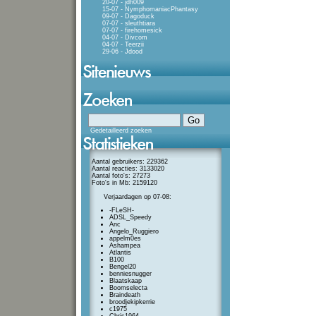
20-07 - jdh009
15-07 - NymphomaniacPhantasy
09-07 - Dagoduck
07-07 - sleuthtiara
07-07 - firehomesick
04-07 - Divcom
04-07 - Teerzii
29-06 - Jdood
Gedetailleerd zoeken
Aantal gebruikers: 229362
Aantal reacties: 3133020
Aantal foto's: 27273
Foto's in Mb: 2159120
Verjaardagen op 07-08:
-FLeSH-
ADSL_Speedy
Anc
Angelo_Ruggiero
appelm0es
Ashampea
Atlantis
B100
Bengel20
benniesnugger
Blaatskaap
Boomselecta
Braindeath
broodjekipkerrie
c1975