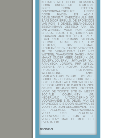
KOEKJES MET LIEFDE GEBAKKEN
DOOR KNORRETJE, TOMELOZE
INZET DOOR ITEEJER,
ONVOORWAARDELIJKE LIEFDE
DOOR JAYDEN EN ALICIA,
DEVELOPMENT OVERZIEN ALS EEN
BAAS DOOR BREULS. DE BRONCODE
VAN FOK! IS GEHEEL BELANGELOOS
BESCHIKBAAR GESTELD AAN, EN
ONTWIKKELD VOOR FOK! DOOR
BREULS, ZOEM, THE_TERMINATOR,
ROONAAN, JUICYHIL, LIGHT, FAUX.,
FYAH, KNUT, RICKMANS, STEPHAN
SCHMIDT, AIDAN LISTER, TOM
BUSKENS, DVZ, HMAIL,
HIGHLANDER EN DANNY (VERGETEN
JE TE VERMELDEN? LAAT HET
WETEN!), WAARVOOR DANK! - FOK!
MAAKT ONDER MEER GEBRUIK VAN
JQUERY, JQUERYUI, JWPLAYER, YUI,
FANCYBOX, JGROWL, PHP, MYSQL,
DBSIGHT, ANP, NOVUM, ZOOM.IN,
PROSHOTS, FILMTOTAAL,
WEERONLINE, KNMI,
GAMEWALLPAPERS.COM, WEBADS,
GOOGLEAP - HOSTING DOOR TRUE -
FOK! BEDANKT ALLE VRIJWILLIGERS
DIE FOK! MOGELIJK MAKEN EN ZICH
GEHEEL BELANGELOOS INZETTEN
VOOR DE TOFSTE SITE EN MEEST
SOCIALE COMMUNITY VAN
NEDERLAND - UITZONDERING OP
VOORGAANDE ZIJN DELEN VAN DE
BRONCODE DIE DOOR GLOWMOUSE
VOOR FOK! ZIJN GESCHREVEN.
- ZIE
DE ALGEMENE VOORWAARDEN
VOOR ONZE ALGEMENE
VOORWAARDEN - ZIJN WE JE
VERGETEN? MAIL OF MELD HET
EVEN IN FB!
disclaimer