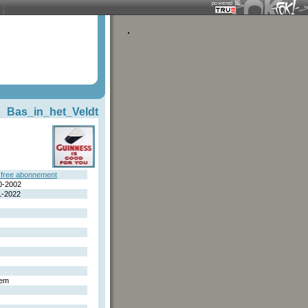
Bas_in_het_Veldt
free abonnement
0-2002
1-2022
hem