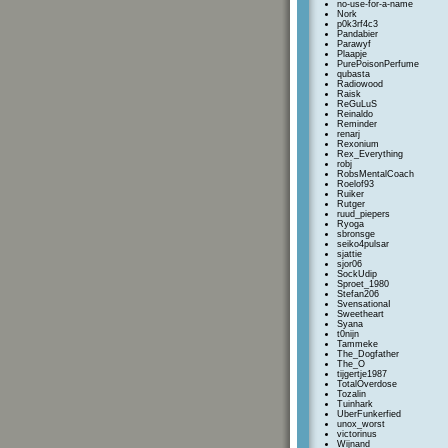
no-use-for-a-name
Nork
p0k3rf4c3
Pandabier
Parawyf
Plaapje
PurePoisonPerfume
qubasta
Radiowood
Raisk
ReGuLuS
Reinaldo
Reminder
renarj
Rexonium
Rex_Everything
robj
RobsMentalCoach
Roelof93
Ruiker
Rutger
ruud_piepers
Ryoga
sbronsge
seiko4pulsar
sjattie
sjor06
SockUdip
Sproet_1980
Stefan206
SvensationaI
Sweetheart
Syana
t0nijn
Tammeke
The_Dogfather
The_O
tijgertje1987
TotalOverdose
Tozalin
Tuinhark
UberFunkerfied
unox_worst
victorinus
Wijnand