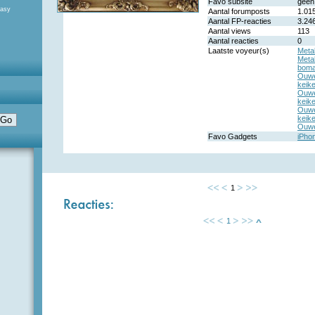
Favo subsite
geen
tasy
Aantal forumposts
1.01
Aantal FP-reacties
3.24
Aantal views
113
Aantal reacties
0
Laatste voyeur(s)
Metal
Metal
boma
Ouwe
keike
Ouwe
keike
Ouwe
keike
Ouwe
Favo Gadgets
iPho
1
1