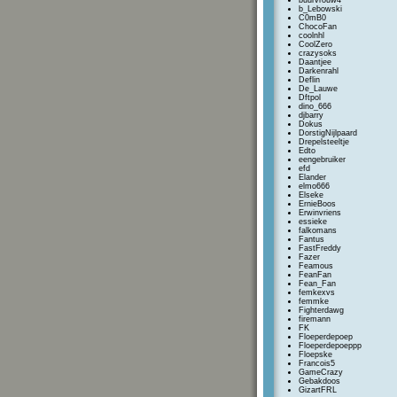
buurvrouw4
b_Lebowski
C0mB0
ChocoFan
coolnhl
CoolZero
crazysoks
Daantjee
Darkenrahl
Deflin
De_Lauwe
Dftpol
dino_666
djbarry
Dokus
DorstigNijlpaard
Drepelsteeltje
Edto
eengebruiker
efd
Elander
elmo666
Elseke
ErnieBoos
Erwinvriens
essieke
falkomans
Fantus
FastFreddy
Fazer
Feamous
FeanFan
Fean_Fan
femkexvs
femmke
Fighterdawg
firemann
FK
Floeperdepoep
Floeperdepoeppp
Floepske
Francois5
GameCrazy
Gebakdoos
GizartFRL