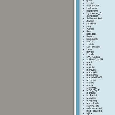
goran
H.Thijs
hackerhater
HailHorror
heartworm
Hybmaster_D
Intimidator
Jabberwocked
JayDel
jayz1984
juego
Juegos
Kaa
kaaskaaf
Kerrick
kipnuggetje
KOCAX
Leetah
Leif_Erikson
Liene
lollygirl
Lotte94
LWD-Godius
M3THoD_MAN
mai.b
maji
majinbil
markvds
marstex81
matrix0070
matrix0070078
McBernie
Micha2
miesa
MikeyMo.
MiSS_TiquE
mondieu
Mr.Patrick
MrAyeSir
mregeling
MutedFaith
NaRRaToR
nelsonmandeli
niels_baarsma
Njilrac