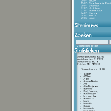
20-07 - jdh009
15-07 - NymphomaniacPhan
09-07 - Dagoduck
07-07 - sleuthtiara
07-07 - firehomesick
04-07 - Divcom
04-07 - Teerzii
29-06 - Jdood
Gedetailleerd zoeken
Aantal gebruikers: 229362
Aantal reacties: 3133020
Aantal foto's: 27273
Foto's in Mb: 2159120
Verjaardagen op 06-08:
-Leetah-
666bob
A-girl
AccessDenied
Ans
AtseBenjamin
Babettie
Bad_Company
Batsenegger
bee_aka_bas
Boon1278
braez
broeskie
Buggle
burtmobile