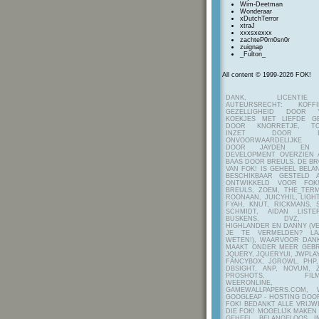
Wim-Deetman
Wonderaar
xDutchTerror
xtraJ
xxxsxexxx
zachteP0rn0sn0r
zuignap
_Fulton_
All content © 1999-2026 FOK!
DANK, LICENTI
AUTEURSRECHT: KOF
GEZELLIGHEID DOOR Y
KOEKJES MET LIEFDE G
DOOR KNORRETJE, TO
INZET DOOR ITE
ONVOORWAARDELIJKE 
DOOR JAYDEN EN A
DEVELOPMENT OVERZIEN 
BAAS DOOR BREULS. DE B
VAN FOK! IS GEHEEL BEL
BESCHIKBAAR GESTELD 
ONTWIKKELD VOOR FOK
BREULS, ZOEM, THE_TERM
ROONAAN, JUICYHIL, LIGHT
FYAH, KNUT, RICKMANS, 
SCHMIDT, AIDAN LIST
BUSKENS, DVZ, H
HIGHLANDER EN DANNY (V
JE TE VERMELDEN? LA
WETEN!), WAARVOOR DANK
MAAKT ONDER MEER GEBR
JQUERY, JQUERYUI, JWPLAY
FANCYBOX, JGROWL, PHP,
DBSIGHT, ANP, NOVUM, Z
PROSHOTS, FILMTO
WEERONLINE, K
GAMEWALLPAPERS.COM, 
GOOGLEAP - HOSTING DOO
FOK! BEDANKT ALLE VRIJW
DIE FOK! MOGELIJK MAKEN
GEHEEL BELANGELOOS I