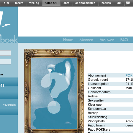
film
forum
weblog
fotoboek
chat
abonnementen
zoeken
dm
len
Abonnement
FOK!
Geregistreerd
17-1
Laatste update
21-1
Geslacht
Man
Geboortedatum
-
Relatie
Seksualiteit
Kleur ogen
»
overzicht
Schoenmaat
Beroep
Studierichting
Woonplaats
Arn
Favo forum
geen
Favo FOK!kers