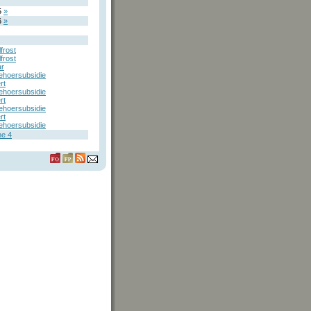
5
»
6
»
frost
frost
r
hoersubsidie
rt
hoersubsidie
rt
hoersubsidie
rt
hoersubsidie
ne 4