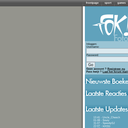
frontpage
sport
games
Inloggen:
Username:
Password:
Geen account ?
Registreer nu
Pass kwijt ?
Laat het forum mai
13:41 - Uncle_Cheech
01-08 - Soury
31-07 - SpeedyGJ
22-07 - wimbo