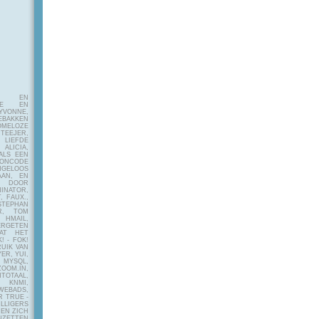
E EN
FIE EN
VONNE,
EBAKKEN
MELOZE
EJER,
LIEFDE
LICIA,
ALS EEN
RONCODE
ANGELOOS
AAN, EN
! DOOR
INATOR,
, FAUX.,
STEPHAN
ER, TOM
MAIL,
ERGETEN
AT HET
! - FOK!
UIK VAN
ER, YUI,
 MYSQL,
OOM.IN,
TAAL,
NMI,
WEBADS,
R TRUE -
ILLIGERS
 EN ZICH
NZETTEN