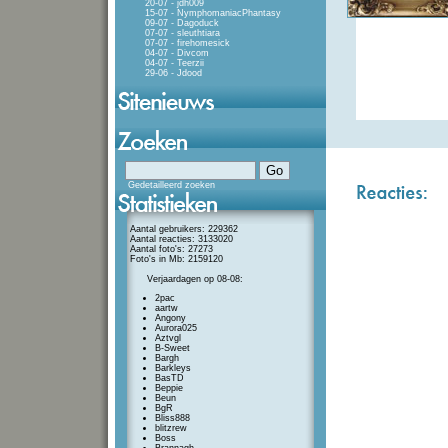
20-07 - jdh009
15-07 - NymphomaniacPhantasy
09-07 - Dagoduck
07-07 - sleuthtiara
07-07 - firehomesick
04-07 - Divcom
04-07 - Teerzii
29-06 - Jdood
Gedetailleerd zoeken
Aantal gebruikers: 229362
Aantal reacties: 3133020
Aantal foto's: 27273
Foto's in Mb: 2159120
Verjaardagen op 08-08:
2pac
aartw
Angony
Aurora025
Aztvgl
B-Sweet
Bargh
Barkleys
BasTD
Beppie
Beun
BgR
Bliss888
blitzrew
Boss