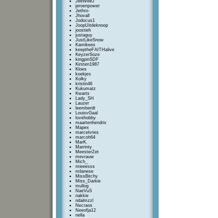
JeeWeeJ
jeroenpower
Jethro-
Jhovall
Jodocus1
JoopUitdeknoop
joostieh
justaguy
JustLikeSnow
Kamikees
keeptheFAITHalive
KeyzerSoze
kingpinSDF
Kirsten1987
Kloes
koekjes
Kolky
kristin46
Kukumatz
Kwarts
Lady_SH
Lauzer
leemberdt
LouisvGaal
lovehobby
maartenhendrix
Mapex
marcelvries
marcoh64
MarK.
Marrinty
MeesterZet
mevrauw
Mich_
mieeesss
milanese
MissBitchy
Miss_Darkie
mullog
NaeVuS
nakkie
ndalmzzl
Necraos
Neeofja12
nella