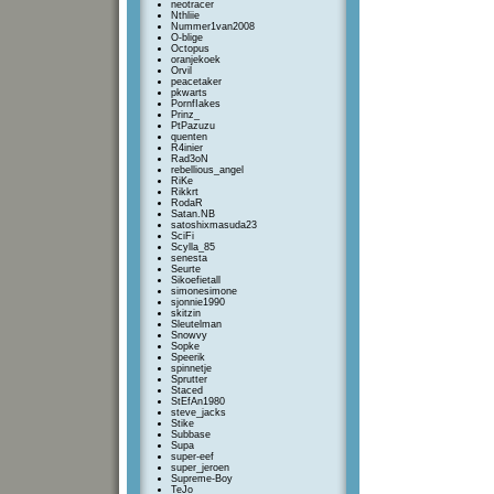
neotracer
Nthliie
Nummer1van2008
O-blige
Octopus
oranjekoek
Orvil
peacetaker
pkwarts
PornfIakes
Prinz_
PtPazuzu
quenten
R4inier
Rad3oN
rebellious_angel
RiKe
Rikkrt
RodaR
Satan.NB
satoshixmasuda23
SciFi
Scylla_85
senesta
Seurte
Sikoefietall
simonesimone
sjonnie1990
skitzin
Sleutelman
Snowvy
Sopke
Speerik
spinnetje
Sprutter
Staced
StEfAn1980
steve_jacks
Stike
Subbase
Supa
super-eef
super_jeroen
Supreme-Boy
TeJo