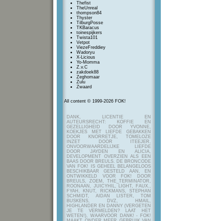
Thefist
TheUnreal
thompson84
Thyster
TilburgPosse
TKBaracus
toinespijkers
Twista101
Vetpot
ViezeFreddiey
Wadoryu
X-Licious
Yo-Momma
Z.v.C
zakdoek88
Zeghomaar
Zulu
Zwaard
All content © 1999-2026 FOK!
DANK, LICENTIE EN
AUTEURSRECHT: KOFFIE EN
GEZELLIGHEID DOOR YVONNE,
KOEKJES MET LIEFDE GEBAKKEN
DOOR KNORRETJE, TOMELOZE
INZET DOOR ITEEJER,
ONVOORWAARDELIJKE LIEFDE
DOOR JAYDEN EN ALICIA,
DEVELOPMENT OVERZIEN ALS EEN
BAAS DOOR BREULS. DE BRONCODE
VAN FOK! IS GEHEEL BELANGELOOS
BESCHIKBAAR GESTELD AAN, EN
ONTWIKKELD VOOR FOK! DOOR
BREULS, ZOEM, THE_TERMINATOR,
ROONAAN, JUICYHIL, LIGHT, FAUX.,
FYAH, KNUT, RICKMANS, STEPHAN
SCHMIDT, AIDAN LISTER, TOM
BUSKENS, DVZ, HMAIL,
HIGHLANDER EN DANNY (VERGETEN
JE TE VERMELDEN? LAAT HET
WETEN!), WAARVOOR DANK! - FOK!
MAAKT ONDER MEER GEBRUIK VAN