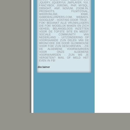
JQUERY, JQUERYUI, JWPLAYER, YUI,
FANCYBOX, JGROWL, PHP, MYSQL,
DBSIGHT, ANP, NOVUM, ZOOM.IN,
PROSHOTS, FILMTOTAAL,
WEERONLINE, KNMI,
GAMEWALLPAPERS.COM, WEBADS,
GOOGLEAP - HOSTING DOOR TRUE -
FOK! BEDANKT ALLE VRIJWILLIGERS
DIE FOK! MOGELIJK MAKEN EN ZICH
GEHEEL BELANGELOOS INZETTEN
VOOR DE TOFSTE SITE EN MEEST
SOCIALE COMMUNITY VAN
NEDERLAND - UITZONDERING OP
VOORGAANDE ZIJN DELEN VAN DE
BRONCODE DIE DOOR GLOWMOUSE
VOOR FOK! ZIJN GESCHREVEN.
- ZIE
DE ALGEMENE VOORWAARDEN
VOOR ONZE ALGEMENE
VOORWAARDEN - ZIJN WE JE
VERGETEN? MAIL OF MELD HET
EVEN IN FB!
disclaimer