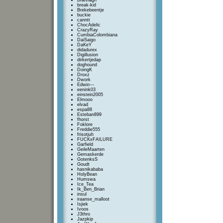
Brannagh
break-kid
Brekebeentje
buckie
canntt
ChocAdelic
CrazyRay
CumbiaColombiana
DaiSaigo
DaKeY
didadurex
Digillusion
dirkertjedap
doghound
DoingK
Droxz
Dwork
Edwin---
eenink03
einstein2005
Elmooo
elvad
espa88
Esteban899
fhorst
Foklore
Freddie555
frisotjuh
FUCKxFAILURE
Garfield
GeileMaarten
Gemaskerde
GotenksS
Goudt
hasnikababa
HolyBean
Humswa
Ice_Tea
Ik_Ben_Brian
insul
iraanse_malloot
Isjiek
Ivoos
J3thro
Jazpkip