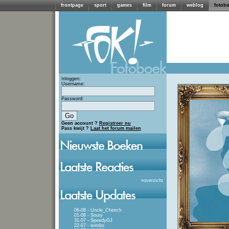
frontpage
sport
games
film
forum
weblog
fotob
Inloggen:
Username:
Password:
Geen account ?
Registreer nu
Pass kwijt ?
Laat het forum mailen
»
overzicht
06-08 - Uncle_Cheech
01-08 - Soury
31-07 - SpeedyGJ
22-07 - wimbo