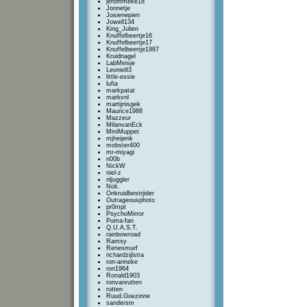
jerommeke18
Jonnetje
Josienepien
Jowell134
King_Julien
Knuffelbeertje16
Knuffelbeertje17
Knuffelbeertje1987
Kruidnagel
LabMeisje
Leonie83
little-essie
lufia
markpatat
markvnl
martijnisgek
Maurice1988
Mazzeur
MilanvanEck
MiniMuppet
mjheijenk
mobster400
mr-miyagi
n00b
NickW
niel-z
nljuggler
Noli.
Onkruidbestrjider
Outrageousphoto
pr0mpt
PsychoMirror
Puma-fan
Q.U.A.S.T.
rainbowroad
Ramsy
Renesmurf
richardzijlstra
ron-anneke
ron1964
Ronald1903
ronvanrutten
rutten
Ruud.Goezinne
sandersm