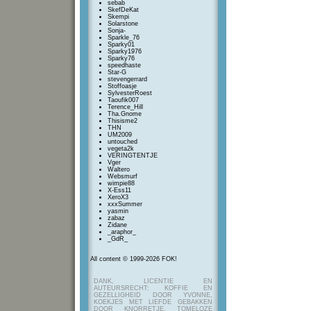
sebab
SkefDeKat
Skempi
Solarstone
Sonja-
Sparkle_76
Sparky01
Sparky1976
Sparky76
speedhaste
Star-G
stevengerrard
Stoffoasje
SylvesterRoest
Taoufik007
Terence_Hill
Tha.Gnome
Thisisme2
THN
UM2009
untouched
vegeta2k
VERINGTENTJE
Vger
Waltero
Websmurf
wimpie88
X-Ess11
XeroX3
xxxSummer
yasmin
zabaz
Zidane
_araphor_
_GdR_
All content © 1999-2026 FOK!
DANK, LICENTIE EN
AUTEURSRECHT: KOFFIE EN
GEZELLIGHEID DOOR YVONNE,
KOEKJES MET LIEFDE GEBAKKEN
DOOR KNORRETJE, TOMELOZE