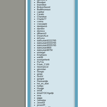
bjorni1979
Bloodpet
brambbot
BrokenSword
BudMoureaux
capibar
Caralin
Chandran
Charlie77
contra
crazyjapie
daniquevb
davidov
distrexx
dMaestr0
DreamALot
drZymo
dukkyduk92222765
dukkyduk93333765
dukkyduk95555765
dukkyduk9800
dukkyduk98750
eisbegel
Emphasis
enk89
evertjanhenk
FlyTrix
Frank_C100
Geomancer
gimmilan
Giorgio
gorgo
GrooV
gungnir
Haswandje
hoi_en_doei
hotlips
Huugje
IHVK
ikhebTOCHgelijk
iona
jagga
Jannekje
Jennif3r
jeroenPf