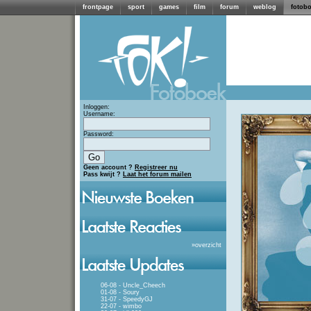
frontpage
sport
games
film
forum
weblog
fotob
Inloggen:
Username:
Password:
Geen account ?
Registreer nu
Pass kwijt ?
Laat het forum mailen
»
overzicht
06-08 - Uncle_Cheech
01-08 - Soury
31-07 - SpeedyGJ
22-07 - wimbo