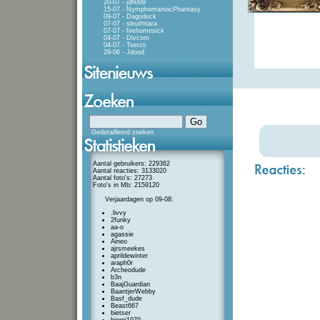
20-07 - jdh009
15-07 - NymphomaniacPhantasy
09-07 - Dagoduck
07-07 - sleuthtiara
07-07 - firehomesick
04-07 - Divcom
04-07 - Teerzii
29-06 - Jdood
Gedetailleerd zoeken
Aantal gebruikers: 229362
Aantal reacties: 3133020
Aantal foto's: 27273
Foto's in Mb: 2159120
Verjaardagen op 09-08:
.livvy
2funky
aa-o
agassie
Aineo
ajrsmeekes
aprildewinter
araph0r
Archeodude
b3n
BaajGuardian
BaantjerWebby
Basf_dude
Beast667
bietser