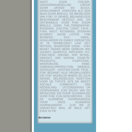
INZET DOOR ITEEJER,
ONVOORWAARDELIJKE LIEFDE
DOOR JAYDEN EN ALICIA,
DEVELOPMENT OVERZIEN ALS EEN
BAAS DOOR BREULS. DE BRONCODE
VAN FOK! IS GEHEEL BELANGELOOS
BESCHIKBAAR GESTELD AAN, EN
ONTWIKKELD VOOR FOK! DOOR
BREULS, ZOEM, THE_TERMINATOR,
ROONAAN, JUICYHIL, LIGHT, FAUX.,
FYAH, KNUT, RICKMANS, STEPHAN
SCHMIDT, AIDAN LISTER, TOM
BUSKENS, DVZ, HMAIL,
HIGHLANDER EN DANNY (VERGETEN
JE TE VERMELDEN? LAAT HET
WETEN!), WAARVOOR DANK! - FOK!
MAAKT ONDER MEER GEBRUIK VAN
JQUERY, JQUERYUI, JWPLAYER, YUI,
FANCYBOX, JGROWL, PHP, MYSQL,
DBSIGHT, ANP, NOVUM, ZOOM.IN,
PROSHOTS, FILMTOTAAL,
WEERONLINE, KNMI,
GAMEWALLPAPERS.COM, WEBADS,
GOOGLEAP - HOSTING DOOR TRUE -
FOK! BEDANKT ALLE VRIJWILLIGERS
DIE FOK! MOGELIJK MAKEN EN ZICH
GEHEEL BELANGELOOS INZETTEN
VOOR DE TOFSTE SITE EN MEEST
SOCIALE COMMUNITY VAN
NEDERLAND - UITZONDERING OP
VOORGAANDE ZIJN DELEN VAN DE
BRONCODE DIE DOOR GLOWMOUSE
VOOR FOK! ZIJN GESCHREVEN.
- ZIE
DE ALGEMENE VOORWAARDEN
VOOR ONZE ALGEMENE
VOORWAARDEN - ZIJN WE JE
VERGETEN? MAIL OF MELD HET
EVEN IN FB!
disclaimer