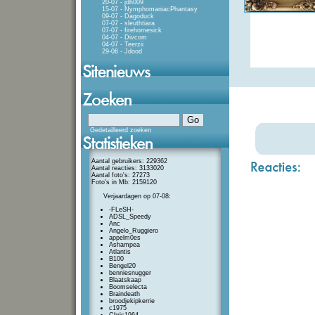
20-07 - jdh009
15-07 - NymphomaniacPhantasy
09-07 - Dagoduck
07-07 - sleuthtiara
07-07 - firehomesick
04-07 - Divcom
04-07 - Teerzii
29-06 - Jdood
Gedetailleerd zoeken
Aantal gebruikers: 229362
Aantal reacties: 3133020
Aantal foto's: 27273
Foto's in Mb: 2159120
Verjaardagen op 07-08:
-FLeSH-
ADSL_Speedy
Anc
Angelo_Ruggiero
appelm0es
Ashampea
Atlantis
B100
Bengel20
benniesnugger
Blaatskaap
Boomselecta
Braindeath
broodjekipkerrie
c1975