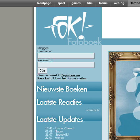
frontpage
sport
games
film
forum
weblog
fotob
Inloggen:
Username:
Password:
Geen account ?
Registreer nu
Pass kwijt ?
Laat het forum mailen
»
overzicht
13:41 - Uncle_Cheech
01-08 - Soury
31-07 - SpeedyGJ
22-07 - wimbo