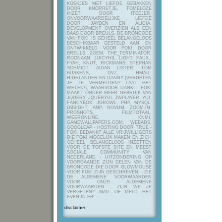
KOEKJES MET LIEFDE GEBAKKEN
DOOR KNORRETJE, TOMELOZE
INZET DOOR ITEEJER,
ONVOORWAARDELIJKE LIEFDE
DOOR JAYDEN EN ALICIA,
DEVELOPMENT OVERZIEN ALS EEN
BAAS DOOR BREULS. DE BRONCODE
VAN FOK! IS GEHEEL BELANGELOOS
BESCHIKBAAR GESTELD AAN, EN
ONTWIKKELD VOOR FOK! DOOR
BREULS, ZOEM, THE_TERMINATOR,
ROONAAN, JUICYHIL, LIGHT, FAUX.,
FYAH, KNUT, RICKMANS, STEPHAN
SCHMIDT, AIDAN LISTER, TOM
BUSKENS, DVZ, HMAIL,
HIGHLANDER EN DANNY (VERGETEN
JE TE VERMELDEN? LAAT HET
WETEN!), WAARVOOR DANK! - FOK!
MAAKT ONDER MEER GEBRUIK VAN
JQUERY, JQUERYUI, JWPLAYER, YUI,
FANCYBOX, JGROWL, PHP, MYSQL,
DBSIGHT, ANP, NOVUM, ZOOM.IN,
PROSHOTS, FILMTOTAAL,
WEERONLINE, KNMI,
GAMEWALLPAPERS.COM, WEBADS,
GOOGLEAP - HOSTING DOOR TRUE -
FOK! BEDANKT ALLE VRIJWILLIGERS
DIE FOK! MOGELIJK MAKEN EN ZICH
GEHEEL BELANGELOOS INZETTEN
VOOR DE TOFSTE SITE EN MEEST
SOCIALE COMMUNITY VAN
NEDERLAND - UITZONDERING OP
VOORGAANDE ZIJN DELEN VAN DE
BRONCODE DIE DOOR GLOWMOUSE
VOOR FOK! ZIJN GESCHREVEN.
- ZIE
DE ALGEMENE VOORWAARDEN
VOOR ONZE ALGEMENE
VOORWAARDEN - ZIJN WE JE
VERGETEN? MAIL OF MELD HET
EVEN IN FB!
disclaimer