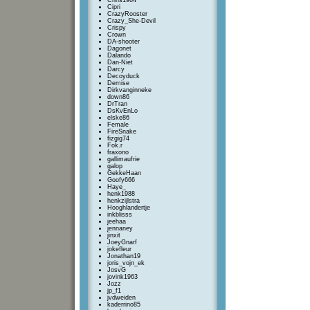
Chris1964
Cipri
CrazyRooster
Crazy_She-Devil
Crispy
Crown
DA-shooter
Dagonet
Dalando
Dan-Niet
Darcy
Decoyduck
Demise
Dirkvanginneke
down86
DrTran
DsKvEnLo
elske86
Female
FireSnake
fizgig74
Fok.r
fraxono
gallimaufrie
galop
GekkeHaan
Goofy666
Haye_
henk1988
henkzijlstra
Hooghlandertje
inkblisss
jeehaa
jennaney
jinxit
JoeyGnarf
jokefleur
Jonathan19
joris_vojn_ek
JosvG
jovink1963
Jozz
jp_f1
jvdweiden
kaderrino85