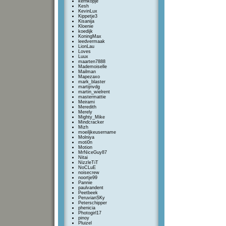
kernkopje
Kesh
KevinLux
Kippetje3
Kisanija
Kloenie
koedijk
KoningMax
leedvermaak
LionLau
Loves
Luux
maarten7888
Mademoiselle
Mailman
Mapezaxo
mark_blaster
martijnvdg
martin_wielrent
mastermattie
Meirami
Meredith
Merely
Mighty_Mike
Mindcracker
Mizh
moeiljkeusername
Molniya
moti0n
Motion
MrNiceGuy87
Nitai
NizzleTiT
NoCLuE
noisecrew
noortje99
Pannie
paulvandent
Peetbeek
PeruvianSKy
Peterschipper
phenicia
Photogirl17
pinoy
Pluizel