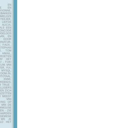
E EN
FIE EN
VONNE,
EBAKKEN
MELOZE
EJER,
LIEFDE
LICIA,
ALS EEN
RONCODE
ANGELOOS
AAN, EN
! DOOR
INATOR,
, FAUX.,
STEPHAN
ER, TOM
MAIL,
ERGETEN
AT HET
! - FOK!
UIK VAN
ER, YUI,
 MYSQL,
OOM.IN,
TAAL,
NMI,
WEBADS,
R TRUE -
ILLIGERS
 EN ZICH
NZETTEN
N MEEST
Y VAN
RING OP
 VAN DE
OWMOUSE
VEN.
- ZIE
AARDEN
EMENE
 WE JE
ELD HET