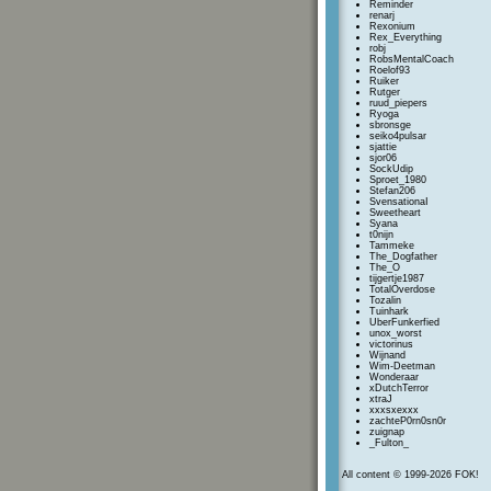
Reminder
renarj
Rexonium
Rex_Everything
robj
RobsMentalCoach
Roelof93
Ruiker
Rutger
ruud_piepers
Ryoga
sbronsge
seiko4pulsar
sjattie
sjor06
SockUdip
Sproet_1980
Stefan206
SvensationaI
Sweetheart
Syana
t0nijn
Tammeke
The_Dogfather
The_O
tijgertje1987
TotalOverdose
Tozalin
Tuinhark
UberFunkerfied
unox_worst
victorinus
Wijnand
Wim-Deetman
Wonderaar
xDutchTerror
xtraJ
xxxsxexxx
zachteP0rn0sn0r
zuignap
_Fulton_
All content © 1999-2026 FOK!