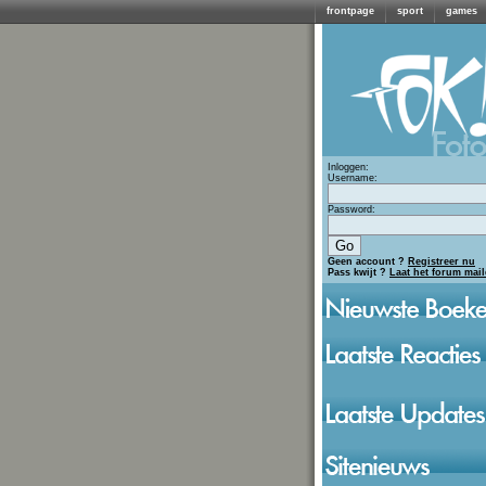
frontpage
sport
games
Inloggen:
Username:
Password:
Geen account ?
Registreer nu
Pass kwijt ?
Laat het forum mai