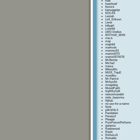
Kaa
kaaskaaf
Kerrick
kipnuggetje
KOCAX
Leetah
Leif_Erikson
Liene
lollygirl
Lotte94
LWD-Godius
M3THoD_MAN
mai.b
maji
majinbil
markvds
marstex81
matrix0070
matrix0070078
McBernie
Micha2
miesa
MikeyMo.
MiSS_TiquE
mondieu
Mr.Patrick
MrAyeSir
mregeling
MutedFaith
NaRRaToR
nelsonmandeli
niels_baarsma
Njilrac
no-use-for-a-name
Nork
p0k3rf4c3
Pandabier
Parawyf
Plaapje
PurePoisonPerfume
qubasta
Radiowood
Raisk
ReGuLuS
Reinaldo