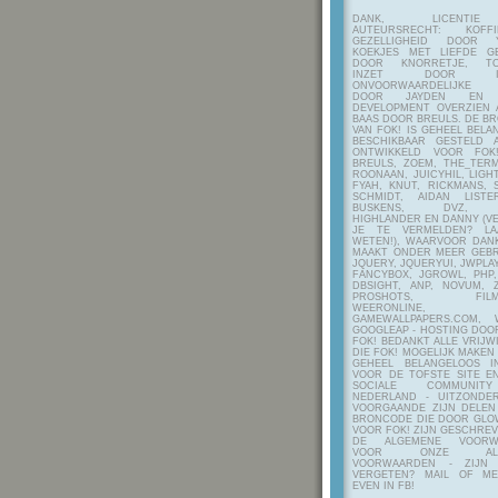
DANK, LICENTI
AUTEURSRECHT: KOF
GEZELLIGHEID DOOR Y
KOEKJES MET LIEFDE G
DOOR KNORRETJE, TO
INZET DOOR ITE
ONVOORWAARDELIJKE 
DOOR JAYDEN EN A
DEVELOPMENT OVERZIEN 
BAAS DOOR BREULS. DE B
VAN FOK! IS GEHEEL BEL
BESCHIKBAAR GESTELD 
ONTWIKKELD VOOR FOK
BREULS, ZOEM, THE_TERM
ROONAAN, JUICYHIL, LIGHT
FYAH, KNUT, RICKMANS, 
SCHMIDT, AIDAN LIST
BUSKENS, DVZ, H
HIGHLANDER EN DANNY (V
JE TE VERMELDEN? LA
WETEN!), WAARVOOR DANK
MAAKT ONDER MEER GEBR
JQUERY, JQUERYUI, JWPLAY
FANCYBOX, JGROWL, PHP,
DBSIGHT, ANP, NOVUM, Z
PROSHOTS, FILMTO
WEERONLINE, K
GAMEWALLPAPERS.COM, 
GOOGLEAP - HOSTING DOO
FOK! BEDANKT ALLE VRIJW
DIE FOK! MOGELIJK MAKEN
GEHEEL BELANGELOOS I
VOOR DE TOFSTE SITE E
SOCIALE COMMUNIT
NEDERLAND - UITZONDE
VOORGAANDE ZIJN DELEN
BRONCODE DIE DOOR GL
VOOR FOK! ZIJN GESCHRE
DE ALGEMENE VOORW
VOOR ONZE ALG
VOORWAARDEN - ZIJN
VERGETEN? MAIL OF M
EVEN IN FB!