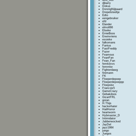
dino_666
djbarry
Dokus
DorstigNijlpaard
Drepelsteeltje
Edto
eengebruiker
efd
Elander
elmo666
Elseke
ErnieBoos
Erwinvriens
essieke
falkomans
Fantus
FastFreddy
Fazer
Feamous
FeanFan
Fean_Fan
femkexvs
femmke
Fighterdawg
firemann
FK
Floeperdepoep
Floeperdepoeppp
Floepske
Francois5
GameCrazy
Gebakdoos
GizartFRL
goran
H.Thijs
hackerhater
HailHorror
heartworm
Hybmaster_D
Intimidator
Jabberwocked
JayDel
jayz1984
juego
Juegos