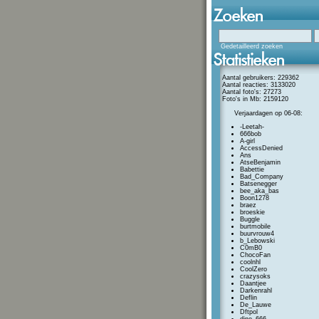
Gedetailleerd zoeken
Aantal gebruikers: 229362
Aantal reacties: 3133020
Aantal foto's: 27273
Foto's in Mb: 2159120
Verjaardagen op 06-08:
-Leetah-
666bob
A-girl
AccessDenied
Ans
AtseBenjamin
Babettie
Bad_Company
Batsenegger
bee_aka_bas
Boon1278
braez
broeskie
Buggle
burtmobile
buurvrouw4
b_Lebowski
C0mB0
ChocoFan
coolnhl
CoolZero
crazysoks
Daantjee
Darkenrahl
Deflin
De_Lauwe
Dftpol