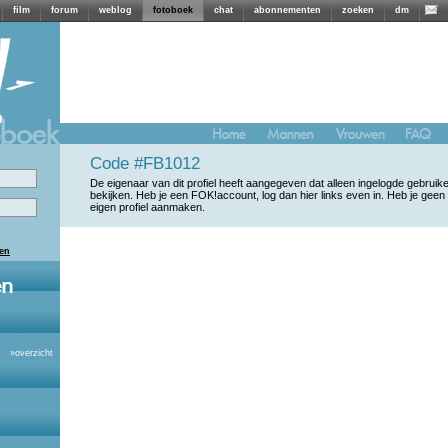
film
forum
weblog
fotoboek
chat
abonnementen
zoeken
dm
Code #FB1012
De eigenaar van dit profiel heeft aangegeven dat alleen ingelogde gebrui
bekijken. Heb je een FOK!account, log dan hier links even in. Heb je geen
eigen profiel aanmaken.
len
»
overzicht