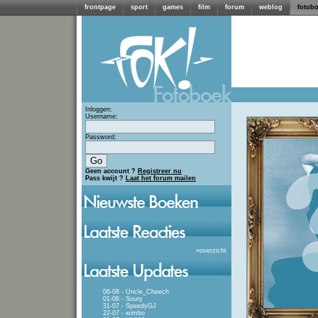
frontpage
sport
games
film
forum
weblog
fotob
Inloggen:
Username:
Password:
Geen account ?
Registreer nu
Pass kwijt ?
Laat het forum mailen
»
overzicht
06-08 - Uncle_Cheech
01-08 - Soury
31-07 - SpeedyGJ
22-07 - wimbo