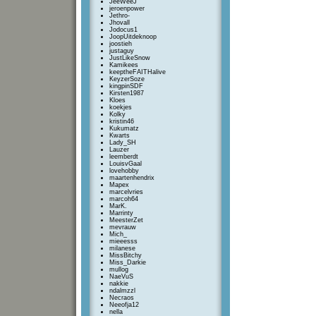
JeeWeeJ
jeroenpower
Jethro-
Jhovall
Jodocus1
JoopUitdeknoop
joostieh
justaguy
JustLikeSnow
Kamikees
keeptheFAITHalive
KeyzerSoze
kingpinSDF
Kirsten1987
Kloes
koekjes
Kolky
kristin46
Kukumatz
Kwarts
Lady_SH
Lauzer
leemberdt
LouisvGaal
lovehobby
maartenhendrix
Mapex
marcelvries
marcoh64
MarK.
Marrinty
MeesterZet
mevrauw
Mich_
mieeesss
milanese
MissBitchy
Miss_Darkie
mullog
NaeVuS
nakkie
ndalmzzl
Necraos
Neeofja12
nella