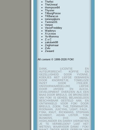
Thefist
TheUnreal
thompson84
Thyster
TilburgPosse
TKBaracus
toinespijkers
Twista101
Vetpot
ViezeFreddiey
Wadoryu
X-Licious
Yo-Momma
Z.v.C
zakdoek88
Zeghomaar
Zulu
Zwaard
All content © 1999-2026 FOK!
DANK, LICENTIE EN
AUTEURSRECHT: KOFFIE EN
GEZELLIGHEID DOOR YVONNE,
KOEKJES MET LIEFDE GEBAKKEN
DOOR KNORRETJE, TOMELOZE
INZET DOOR ITEEJER,
ONVOORWAARDELIJKE LIEFDE
DOOR JAYDEN EN ALICIA,
DEVELOPMENT OVERZIEN ALS EEN
BAAS DOOR BREULS. DE BRONCODE
VAN FOK! IS GEHEEL BELANGELOOS
BESCHIKBAAR GESTELD AAN, EN
ONTWIKKELD VOOR FOK! DOOR
BREULS, ZOEM, THE_TERMINATOR,
ROONAAN, JUICYHIL, LIGHT, FAUX.,
FYAH, KNUT, RICKMANS, STEPHAN
SCHMIDT, AIDAN LISTER, TOM
BUSKENS, DVZ, HMAIL,
HIGHLANDER EN DANNY (VERGETEN
JE TE VERMELDEN? LAAT HET
WETEN!), WAARVOOR DANK! - FOK!
MAAKT ONDER MEER GEBRUIK VAN