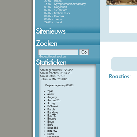
20-07 - jdh009
15-07 - NymphomaniacPhantasy
09-07 - Dagoduck
07-07 - sleuthtiara
07-07 - firehomesick
04-07 - Divcom
04-07 - Teerzii
29-06 - Jdood
Gedetailleerd zoeken
Aantal gebruikers: 229362
Aantal reacties: 3133020
Aantal foto's: 27273
Foto's in Mb: 2159120
Verjaardagen op 08-08:
2pac
aartw
Angony
Aurora025
Aztvgl
B-Sweet
Bargh
Barkleys
BasTD
Beppie
Beun
BgR
Bliss888
blitzrew
Boss