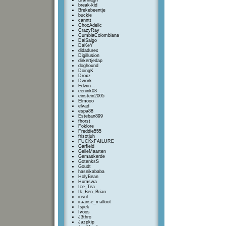
Brannagh
break-kid
Brekebeentje
buckie
canntt
ChocAdelic
CrazyRay
CumbiaColombiana
DaiSaigo
DaKeY
didadurex
Digillusion
dirkertjedap
doghound
DoingK
Droxz
Dwork
Edwin---
eenink03
einstein2005
Elmooo
elvad
espa88
Esteban899
fhorst
Foklore
Freddie555
frisotjuh
FUCKxFAILURE
Garfield
GeileMaarten
Gemaskerde
GotenksS
Goudt
hasnikababa
HolyBean
Humswa
Ice_Tea
Ik_Ben_Brian
insul
iraanse_malloot
Isjiek
Ivoos
J3thro
Jazpkip