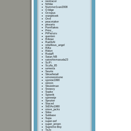
neotracer
Nthliie
Nummer1van2008
O-blige
Octopus
oranjekoek
Orvil
peacetaker
pkwarts
PornfIakes
Prinz_
PtPazuzu
quenten
R4inier
Rad3oN
rebellious_angel
RiKe
Rikkrt
RodaR
Satan.NB
satoshixmasuda23
SciFi
Scylla_85
senesta
Seurte
Sikoefietall
simonesimone
sjonnie1990
skitzin
Sleutelman
Snowvy
Sopke
Speerik
spinnetje
Sprutter
Staced
StEfAn1980
steve_jacks
Stike
Subbase
Supa
super-eef
super_jeroen
Supreme-Boy
TeJo