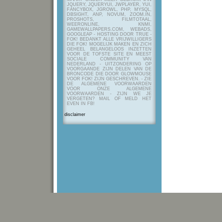
JQUERY, JQUERYUI, JWPLAYER, YUI,
FANCYBOX, JGROWL, PHP, MYSQL,
DBSIGHT, ANP, NOVUM, ZOOM.IN,
PROSHOTS, FILMTOTAAL,
WEERONLINE, KNMI,
GAMEWALLPAPERS.COM, WEBADS,
GOOGLEAP - HOSTING DOOR TRUE -
FOK! BEDANKT ALLE VRIJWILLIGERS
DIE FOK! MOGELIJK MAKEN EN ZICH
GEHEEL BELANGELOOS INZETTEN
VOOR DE TOFSTE SITE EN MEEST
SOCIALE COMMUNITY VAN
NEDERLAND - UITZONDERING OP
VOORGAANDE ZIJN DELEN VAN DE
BRONCODE DIE DOOR GLOWMOUSE
VOOR FOK! ZIJN GESCHREVEN.
- ZIE
DE ALGEMENE VOORWAARDEN
VOOR ONZE ALGEMENE
VOORWAARDEN - ZIJN WE JE
VERGETEN? MAIL OF MELD HET
EVEN IN FB!
disclaimer