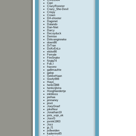
Chris1964
Cipri
CrazyRooster
Crazy_She-Devil
Crispy
Crown
DA-shooter
Dagonet
Dalando
Dan-Niet
Darcy
Decoyduck
Demise
Dirkvanginneke
down86
DrTran
DsKvEnLo
elske86
Female
FireSnake
fizgig74
Fok.r
fraxono
gallimaufrie
galop
GekkeHaan
Goofy666
Haye_
henk1988
henkzijlstra
Hooghlandertje
inkblisss
jeehaa
jennaney
jinxit
JoeyGnarf
jokefleur
Jonathan19
joris_vojn_ek
JosvG
jovink1963
Jozz
jp_f1
jvdweiden
kaderrino85