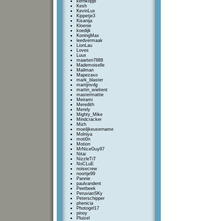
kernkopje
Kesh
KevinLux
Kippetje3
Kisanija
Kloenie
koedijk
KoningMax
leedvermaak
LionLau
Loves
Luux
maarten7888
Mademoiselle
Mailman
Mapezaxo
mark_blaster
martijnvdg
martin_wielrent
mastermattie
Meirami
Meredith
Merely
Mighty_Mike
Mindcracker
Mizh
moeiljkeusername
Molniya
moti0n
Motion
MrNiceGuy87
Nitai
NizzleTiT
NoCLuE
noisecrew
noortje99
Pannie
paulvandent
Peetbeek
PeruvianSKy
Peterschipper
phenicia
Photogirl17
pinoy
Pluizel