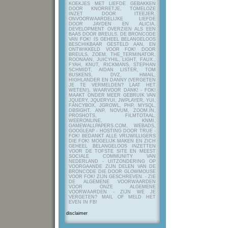
KOEKJES MET LIEFDE GEBAKKEN
DOOR KNORRETJE, TOMELOZE
INZET DOOR ITEEJER,
ONVOORWAARDELIJKE LIEFDE
DOOR JAYDEN EN ALICIA,
DEVELOPMENT OVERZIEN ALS EEN
BAAS DOOR BREULS. DE BRONCODE
VAN FOK! IS GEHEEL BELANGELOOS
BESCHIKBAAR GESTELD AAN, EN
ONTWIKKELD VOOR FOK! DOOR
BREULS, ZOEM, THE_TERMINATOR,
ROONAAN, JUICYHIL, LIGHT, FAUX.,
FYAH, KNUT, RICKMANS, STEPHAN
SCHMIDT, AIDAN LISTER, TOM
BUSKENS, DVZ, HMAIL,
HIGHLANDER EN DANNY (VERGETEN
JE TE VERMELDEN? LAAT HET
WETEN!), WAARVOOR DANK! - FOK!
MAAKT ONDER MEER GEBRUIK VAN
JQUERY, JQUERYUI, JWPLAYER, YUI,
FANCYBOX, JGROWL, PHP, MYSQL,
DBSIGHT, ANP, NOVUM, ZOOM.IN,
PROSHOTS, FILMTOTAAL,
WEERONLINE, KNMI,
GAMEWALLPAPERS.COM, WEBADS,
GOOGLEAP - HOSTING DOOR TRUE -
FOK! BEDANKT ALLE VRIJWILLIGERS
DIE FOK! MOGELIJK MAKEN EN ZICH
GEHEEL BELANGELOOS INZETTEN
VOOR DE TOFSTE SITE EN MEEST
SOCIALE COMMUNITY VAN
NEDERLAND - UITZONDERING OP
VOORGAANDE ZIJN DELEN VAN DE
BRONCODE DIE DOOR GLOWMOUSE
VOOR FOK! ZIJN GESCHREVEN.
- ZIE
DE ALGEMENE VOORWAARDEN
VOOR ONZE ALGEMENE
VOORWAARDEN - ZIJN WE JE
VERGETEN? MAIL OF MELD HET
EVEN IN FB!
disclaimer