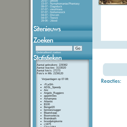
20-07 - jdh009
15-07 - NymphomaniacPhantasy
09-07 - Dagoduck
07-07 - sleuthtiara
07-07 - firehomesick
04-07 - Divcom
04-07 - Teerzii
29-06 - Jdood
Gedetailleerd zoeken
Aantal gebruikers: 229362
Aantal reacties: 3133020
Aantal foto's: 27273
Foto's in Mb: 2159120
Verjaardagen op 07-08:
-FLeSH-
ADSL_Speedy
Anc
Angelo_Ruggiero
appelm0es
Ashampea
Atlantis
B100
Bengel20
benniesnugger
Blaatskaap
Boomselecta
Braindeath
broodjekipkerrie
c1975