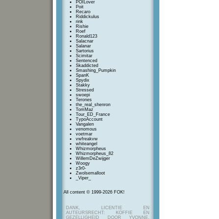
POILover
Poit
Recaro
Riddickulus
rink
Rishie
Roef
Ronald123
Salacnar
Salanar
Sartorius
Scimitar
Sentenced
Skaddicted
Smashing_Pumpkin
SpanK
Spydix
Stakky
Stressed
swoepi
Terones
the_real_shenron
TomMaz
Tour_ED_France
TypoAccount
Vangalen
venomous
voetmar
vwfreakvw
whiteangel
Whizmorpheus
Whizmorpheus_82
WillemDeZwijger
Woogy
z3r0-
Zwolsemalloot
_Viper_
All content © 1999-2026 FOK!
DANK, LICENTIE EN
AUTEURSRECHT: KOFFIE EN
GEZELLIGHEID DOOR YVONNE,