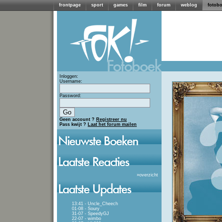
frontpage
sport
games
film
forum
weblog
fotob
Inloggen:
Username:
Password:
Geen account ?
Registreer nu
Pass kwijt ?
Laat het forum mailen
»
overzicht
13:41 - Uncle_Cheech
01-08 - Soury
31-07 - SpeedyGJ
22-07 - wimbo