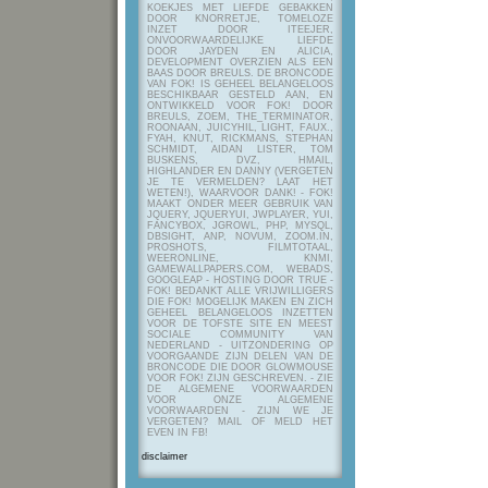
KOEKJES MET LIEFDE GEBAKKEN
DOOR KNORRETJE, TOMELOZE
INZET DOOR ITEEJER,
ONVOORWAARDELIJKE LIEFDE
DOOR JAYDEN EN ALICIA,
DEVELOPMENT OVERZIEN ALS EEN
BAAS DOOR BREULS. DE BRONCODE
VAN FOK! IS GEHEEL BELANGELOOS
BESCHIKBAAR GESTELD AAN, EN
ONTWIKKELD VOOR FOK! DOOR
BREULS, ZOEM, THE_TERMINATOR,
ROONAAN, JUICYHIL, LIGHT, FAUX.,
FYAH, KNUT, RICKMANS, STEPHAN
SCHMIDT, AIDAN LISTER, TOM
BUSKENS, DVZ, HMAIL,
HIGHLANDER EN DANNY (VERGETEN
JE TE VERMELDEN? LAAT HET
WETEN!), WAARVOOR DANK! - FOK!
MAAKT ONDER MEER GEBRUIK VAN
JQUERY, JQUERYUI, JWPLAYER, YUI,
FANCYBOX, JGROWL, PHP, MYSQL,
DBSIGHT, ANP, NOVUM, ZOOM.IN,
PROSHOTS, FILMTOTAAL,
WEERONLINE, KNMI,
GAMEWALLPAPERS.COM, WEBADS,
GOOGLEAP - HOSTING DOOR TRUE -
FOK! BEDANKT ALLE VRIJWILLIGERS
DIE FOK! MOGELIJK MAKEN EN ZICH
GEHEEL BELANGELOOS INZETTEN
VOOR DE TOFSTE SITE EN MEEST
SOCIALE COMMUNITY VAN
NEDERLAND - UITZONDERING OP
VOORGAANDE ZIJN DELEN VAN DE
BRONCODE DIE DOOR GLOWMOUSE
VOOR FOK! ZIJN GESCHREVEN.
- ZIE
DE ALGEMENE VOORWAARDEN
VOOR ONZE ALGEMENE
VOORWAARDEN - ZIJN WE JE
VERGETEN? MAIL OF MELD HET
EVEN IN FB!
disclaimer