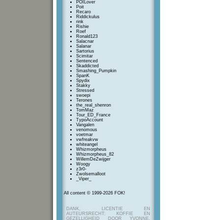
POILover
Poit
Recaro
Riddickulus
rink
Rishie
Roef
Ronald123
Salacnar
Salanar
Sartorius
Scimitar
Sentenced
Skaddicted
Smashing_Pumpkin
SpanK
Spydix
Stakky
Stressed
swoepi
Terones
the_real_shenron
TomMaz
Tour_ED_France
TypoAccount
Vangalen
venomous
voetmar
vwfreakvw
whiteangel
Whizmorpheus
Whizmorpheus_82
WillemDeZwijger
Woogy
z3r0-
Zwolsemalloot
_Viper_
All content © 1999-2026 FOK!
DANK, LICENTIE EN
AUTEURSRECHT: KOFFIE EN
GEZELLIGHEID DOOR YVONNE,