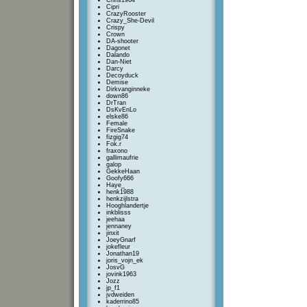
Chris1964
Cipri
CrazyRooster
Crazy_She-Devil
Crispy
Crown
DA-shooter
Dagonet
Dalando
Dan-Niet
Darcy
Decoyduck
Demise
Dirkvanginneke
down86
DrTran
DsKvEnLo
elske86
Female
FireSnake
fizgig74
Fok.r
fraxono
gallimaufrie
galop
GekkeHaan
Goofy666
Haye_
henk1988
henkzijlstra
Hooghlandertje
inkblisss
jeehaa
jennaney
jinxit
JoeyGnarf
jokefleur
Jonathan19
joris_vojn_ek
JosvG
jovink1963
Jozz
jp_f1
jvdweiden
kaderrino85