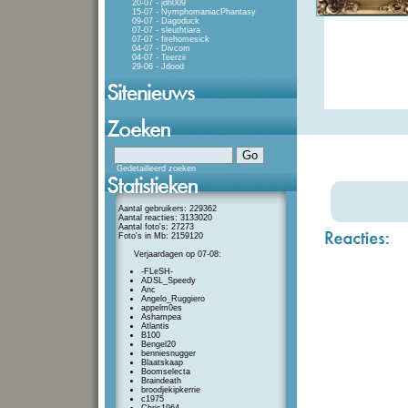
20-07 - jdh009
15-07 - NymphomaniacPhantasy
09-07 - Dagoduck
07-07 - sleuthtiara
07-07 - firehomesick
04-07 - Divcom
04-07 - Teerzii
29-06 - Jdood
Gedetailleerd zoeken
Aantal gebruikers: 229362
Aantal reacties: 3133020
Aantal foto's: 27273
Foto's in Mb: 2159120
Verjaardagen op 07-08:
-FLeSH-
ADSL_Speedy
Anc
Angelo_Ruggiero
appelm0es
Ashampea
Atlantis
B100
Bengel20
benniesnugger
Blaatskaap
Boomselecta
Braindeath
broodjekipkerrie
c1975