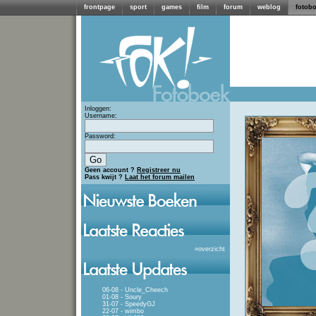
frontpage
sport
games
film
forum
weblog
fotob
Inloggen:
Username:
Password:
Geen account ?
Registreer nu
Pass kwijt ?
Laat het forum mailen
»
overzicht
06-08 - Uncle_Cheech
01-08 - Soury
31-07 - SpeedyGJ
22-07 - wimbo