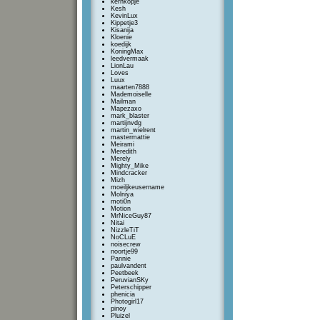
kernkopje
Kesh
KevinLux
Kippetje3
Kisanija
Kloenie
koedijk
KoningMax
leedvermaak
LionLau
Loves
Luux
maarten7888
Mademoiselle
Mailman
Mapezaxo
mark_blaster
martijnvdg
martin_wielrent
mastermattie
Meirami
Meredith
Merely
Mighty_Mike
Mindcracker
Mizh
moeiljkeusername
Molniya
moti0n
Motion
MrNiceGuy87
Nitai
NizzleTiT
NoCLuE
noisecrew
noortje99
Pannie
paulvandent
Peetbeek
PeruvianSKy
Peterschipper
phenicia
Photogirl17
pinoy
Pluizel