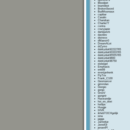
bjorni1979
Bloodpet
brambbot
BrokenSword
BudMoureaux
capibar
Caralin
Chandran
Charlie77
contra
crazyjapie
daniquevb
davidov
distrexx
dMaestr0
DreamALot
drZymo
dukkyduk92222765
dukkyduk93333765
dukkyduk95555765
dukkyduk9800
dukkyduk98750
eisbegel
Emphasis
enk89
evertjanhenk
FlyTrix
Frank_C100
Geomancer
gimmilan
Giorgio
gorgo
GrooV
gungnir
Haswandje
hoi_en_doei
hotlips
Huugje
IHVK
ikhebTOCHgelijk
iona
jagga
Jannekje
Jennif3r
jeroenPf