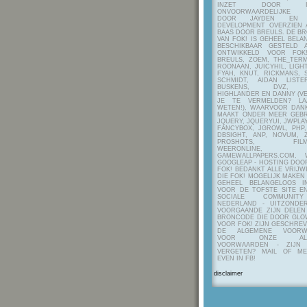
INZET DOOR ITE
ONVOORWAARDELIJKE 
DOOR JAYDEN EN A
DEVELOPMENT OVERZIEN 
BAAS DOOR BREULS. DE B
VAN FOK! IS GEHEEL BEL
BESCHIKBAAR GESTELD 
ONTWIKKELD VOOR FOK
BREULS, ZOEM, THE_TERM
ROONAAN, JUICYHIL, LIGHT
FYAH, KNUT, RICKMANS, 
SCHMIDT, AIDAN LIST
BUSKENS, DVZ, H
HIGHLANDER EN DANNY (V
JE TE VERMELDEN? LA
WETEN!), WAARVOOR DANK
MAAKT ONDER MEER GEBR
JQUERY, JQUERYUI, JWPLAY
FANCYBOX, JGROWL, PHP,
DBSIGHT, ANP, NOVUM, Z
PROSHOTS, FILMTO
WEERONLINE, K
GAMEWALLPAPERS.COM, 
GOOGLEAP - HOSTING DOO
FOK! BEDANKT ALLE VRIJW
DIE FOK! MOGELIJK MAKEN
GEHEEL BELANGELOOS I
VOOR DE TOFSTE SITE E
SOCIALE COMMUNIT
NEDERLAND - UITZONDE
VOORGAANDE ZIJN DELEN
BRONCODE DIE DOOR GL
VOOR FOK! ZIJN GESCHRE
DE ALGEMENE VOORW
VOOR ONZE ALG
VOORWAARDEN - ZIJN
VERGETEN? MAIL OF M
EVEN IN FB!
disclaimer