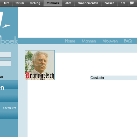
film
forum
weblog
fotoboek
chat
abonnementen
zoeken
dm
len
Geslacht
»
overzicht