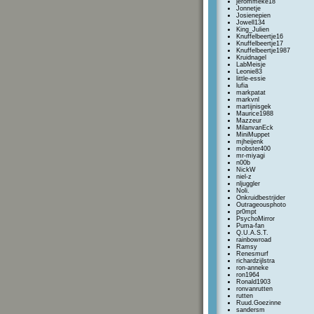
jerommeke18
Jonnetje
Josienepien
Jowell134
King_Julien
Knuffelbeertje16
Knuffelbeertje17
Knuffelbeertje1987
Kruidnagel
LabMeisje
Leonie83
little-essie
lufia
markpatat
markvnl
martijnisgek
Maurice1988
Mazzeur
MilanvanEck
MiniMuppet
mjheijenk
mobster400
mr-miyagi
n00b
NickW
niel-z
nljuggler
Noli.
Onkruidbestrjider
Outrageousphoto
pr0mpt
PsychoMirror
Puma-fan
Q.U.A.S.T.
rainbowroad
Ramsy
Renesmurf
richardzijlstra
ron-anneke
ron1964
Ronald1903
ronvanrutten
rutten
Ruud.Goezinne
sandersm