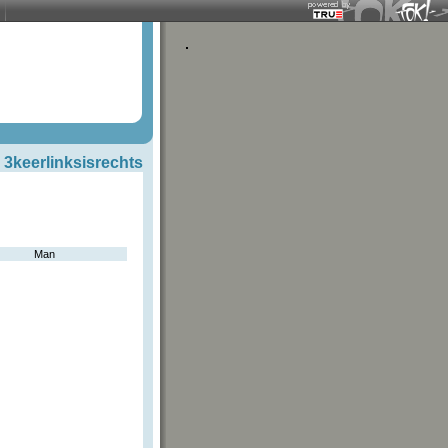
3keerlinksisrechts
Man