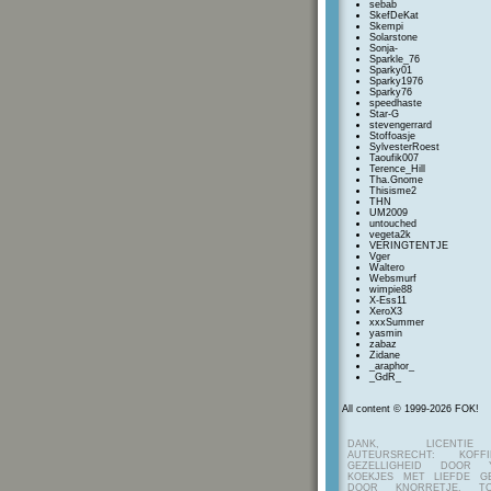
sebab
SkefDeKat
Skempi
Solarstone
Sonja-
Sparkle_76
Sparky01
Sparky1976
Sparky76
speedhaste
Star-G
stevengerrard
Stoffoasje
SylvesterRoest
Taoufik007
Terence_Hill
Tha.Gnome
Thisisme2
THN
UM2009
untouched
vegeta2k
VERINGTENTJE
Vger
Waltero
Websmurf
wimpie88
X-Ess11
XeroX3
xxxSummer
yasmin
zabaz
Zidane
_araphor_
_GdR_
All content © 1999-2026 FOK!
DANK, LICENTI
AUTEURSRECHT: KOF
GEZELLIGHEID DOOR Y
KOEKJES MET LIEFDE G
DOOR KNORRETJE, TO