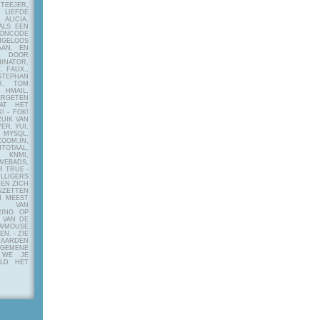
EJER,
LIEFDE
LICIA,
ALS EEN
RONCODE
ANGELOOS
AAN, EN
! DOOR
INATOR,
, FAUX.,
STEPHAN
ER, TOM
MAIL,
ERGETEN
AT HET
! - FOK!
UIK VAN
ER, YUI,
 MYSQL,
OOM.IN,
TAAL,
NMI,
WEBADS,
R TRUE -
ILLIGERS
 EN ZICH
NZETTEN
N MEEST
Y VAN
RING OP
 VAN DE
OWMOUSE
VEN.
- ZIE
AARDEN
EMENE
 WE JE
ELD HET