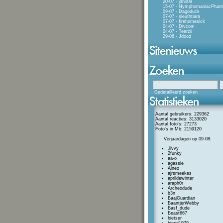
20-07 - jdh009
15-07 - NymphomaniacPhan
09-07 - Dagoduck
07-07 - sleuthtiara
07-07 - firehomesick
04-07 - Divcom
04-07 - Teerzii
29-06 - Jdood
Gedetailleerd zoeken
Aantal gebruikers: 229362
Aantal reacties: 3133020
Aantal foto's: 27273
Foto's in Mb: 2159120
Verjaardagen op 09-08:
.livvy
2funky
aa-o
agassie
Aineo
ajrsmeekes
aprildewinter
araph0r
Archeodude
b3n
BaajGuardian
BaantjerWebby
Basf_dude
Beast667
bietser