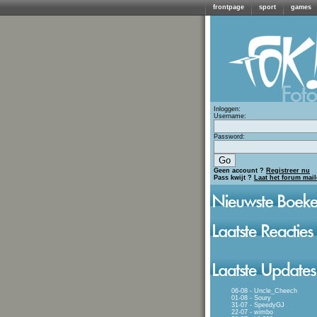
frontpage
sport
games
Inloggen:
Username:
Password:
Geen account ?
Registreer nu
Pass kwijt ?
Laat het forum mai
06-08 - Uncle_Cheech
01-08 - Soury
31-07 - SpeedyGJ
22-07 - wimbo