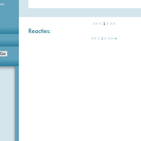
tasy
1
1