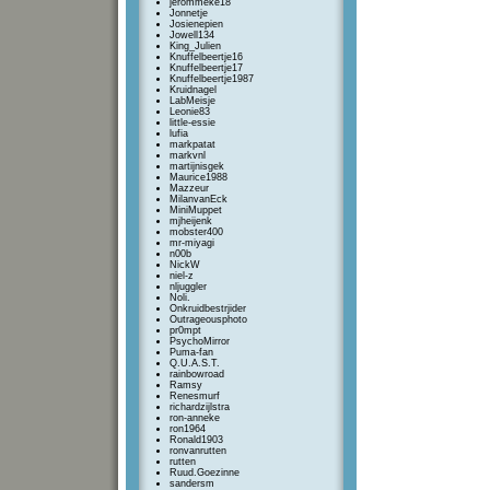
jerommeke18
Jonnetje
Josienepien
Jowell134
King_Julien
Knuffelbeertje16
Knuffelbeertje17
Knuffelbeertje1987
Kruidnagel
LabMeisje
Leonie83
little-essie
lufia
markpatat
markvnl
martijnisgek
Maurice1988
Mazzeur
MilanvanEck
MiniMuppet
mjheijenk
mobster400
mr-miyagi
n00b
NickW
niel-z
nljuggler
Noli.
Onkruidbestrjider
Outrageousphoto
pr0mpt
PsychoMirror
Puma-fan
Q.U.A.S.T.
rainbowroad
Ramsy
Renesmurf
richardzijlstra
ron-anneke
ron1964
Ronald1903
ronvanrutten
rutten
Ruud.Goezinne
sandersm