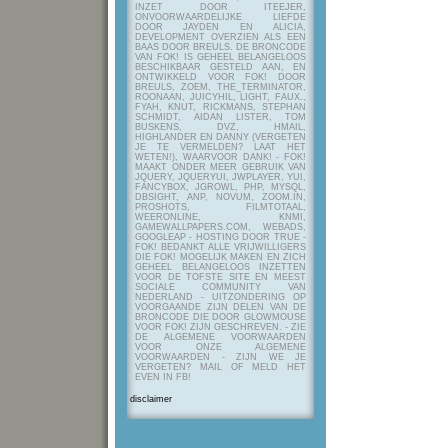
INZET DOOR ITEEJER,
ONVOORWAARDELIJKE LIEFDE
DOOR JAYDEN EN ALICIA,
DEVELOPMENT OVERZIEN ALS EEN
BAAS DOOR BREULS. DE BRONCODE
VAN FOK! IS GEHEEL BELANGELOOS
BESCHIKBAAR GESTELD AAN, EN
ONTWIKKELD VOOR FOK! DOOR
BREULS, ZOEM, THE_TERMINATOR,
ROONAAN, JUICYHIL, LIGHT, FAUX.,
FYAH, KNUT, RICKMANS, STEPHAN
SCHMIDT, AIDAN LISTER, TOM
BUSKENS, DVZ, HMAIL,
HIGHLANDER EN DANNY (VERGETEN
JE TE VERMELDEN? LAAT HET
WETEN!), WAARVOOR DANK! - FOK!
MAAKT ONDER MEER GEBRUIK VAN
JQUERY, JQUERYUI, JWPLAYER, YUI,
FANCYBOX, JGROWL, PHP, MYSQL,
DBSIGHT, ANP, NOVUM, ZOOM.IN,
PROSHOTS, FILMTOTAAL,
WEERONLINE, KNMI,
GAMEWALLPAPERS.COM, WEBADS,
GOOGLEAP - HOSTING DOOR TRUE -
FOK! BEDANKT ALLE VRIJWILLIGERS
DIE FOK! MOGELIJK MAKEN EN ZICH
GEHEEL BELANGELOOS INZETTEN
VOOR DE TOFSTE SITE EN MEEST
SOCIALE COMMUNITY VAN
NEDERLAND - UITZONDERING OP
VOORGAANDE ZIJN DELEN VAN DE
BRONCODE DIE DOOR GLOWMOUSE
VOOR FOK! ZIJN GESCHREVEN.
- ZIE
DE ALGEMENE VOORWAARDEN
VOOR ONZE ALGEMENE
VOORWAARDEN - ZIJN WE JE
VERGETEN? MAIL OF MELD HET
EVEN IN FB!
disclaimer