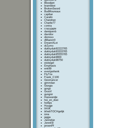
bjorni1979
Bloodpet
brambbot
BrokenSword
BudMoureaux
capibar
Caralin
Chandran
Charlie77
contra
crazyjapie
daniquevb
davidov
distrexx
dMaestr0
DreamALot
drZymo
dukkyduk92222765
dukkyduk93333765
dukkyduk95555765
dukkyduk9800
dukkyduk98750
eisbegel
Emphasis
enk89
evertjanhenk
FlyTrix
Frank_C100
Geomancer
gimmilan
Giorgio
gorgo
GrooV
gungnir
Haswandje
hoi_en_doei
hotlips
Huugje
IHVK
ikhebTOCHgelijk
iona
jagga
Jannekje
Jennif3r
jeroenPf