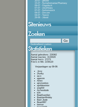
20-07 - jdh009
15-07 - NymphomaniacPhantasy
09-07 - Dagoduck
07-07 - sleuthtiara
07-07 - firehomesick
04-07 - Divcom
04-07 - Teerzii
29-06 - Jdood
Gedetailleerd zoeken
Aantal gebruikers: 229362
Aantal reacties: 3133020
Aantal foto's: 27273
Foto's in Mb: 2159120
Verjaardagen op 09-08:
.livvy
2funky
aa-o
agassie
Aineo
ajrsmeekes
aprildewinter
araph0r
Archeodude
b3n
BaajGuardian
BaantjerWebby
Basf_dude
Beast667
bietser