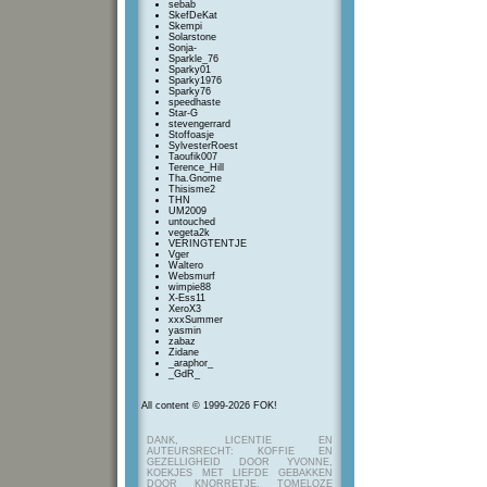
sebab
SkefDeKat
Skempi
Solarstone
Sonja-
Sparkle_76
Sparky01
Sparky1976
Sparky76
speedhaste
Star-G
stevengerrard
Stoffoasje
SylvesterRoest
Taoufik007
Terence_Hill
Tha.Gnome
Thisisme2
THN
UM2009
untouched
vegeta2k
VERINGTENTJE
Vger
Waltero
Websmurf
wimpie88
X-Ess11
XeroX3
xxxSummer
yasmin
zabaz
Zidane
_araphor_
_GdR_
All content © 1999-2026 FOK!
DANK, LICENTIE EN
AUTEURSRECHT: KOFFIE EN
GEZELLIGHEID DOOR YVONNE,
KOEKJES MET LIEFDE GEBAKKEN
DOOR KNORRETJE, TOMELOZE