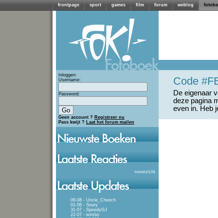
frontpage
sport
games
film
forum
weblog
fotob
Inloggen:
Code #F
Username:
De eigenaar va
Password:
deze pagina m
even in. Heb 
Geen account ?
Registreer nu
Pass kwijt ?
Laat het forum mailen
»
overzicht
06-08 - Uncle_Cheech
01-08 - Soury
31-07 - SpeedyGJ
22-07 - wimbo